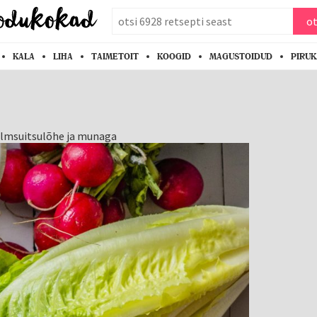
otsi
ot
KALA
LIHA
TAIMETOIT
KOOGID
MAGUSTOIDUD
PIRU
külmsuitsulõhe ja munaga