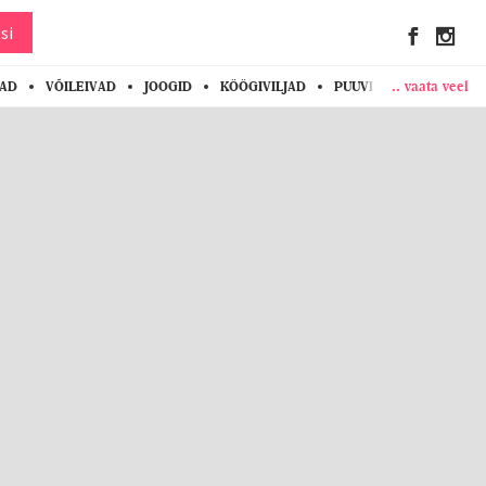
si
.. vaata veel
KAD
VÕILEIVAD
JOOGID
KÖÖGIVILJAD
PUUVILJAD
MARJAD