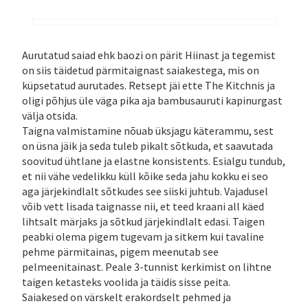
Aurutatud saiad ehk baozi on pärit Hiinast ja tegemist
on siis täidetud pärmitaignast saiakestega, mis on
küpsetatud aurutades. Retsept jäi ette The Kitchnis ja
oligi põhjus üle väga pika aja bambusauruti kapinurgast
välja otsida.
Taigna valmistamine nõuab üksjagu käterammu, sest
on üsna jäik ja seda tuleb pikalt sõtkuda, et saavutada
soovitud ühtlane ja elastne konsistents. Esialgu tundub,
et nii vähe vedelikku küll kõike seda jahu kokku ei seo
aga järjekindlalt sõtkudes see siiski juhtub. Vajadusel
võib vett lisada taignasse nii, et teed kraani all käed
lihtsalt märjaks ja sõtkud järjekindlalt edasi. Taigen
peabki olema pigem tugevam ja sitkem kui tavaline
pehme pärmitainas, pigem meenutab see
pelmeenitainast. Peale 3-tunnist kerkimist on lihtne
taigen ketasteks voolida ja täidis sisse peita.
Saiakesed on värskelt erakordselt pehmed ja