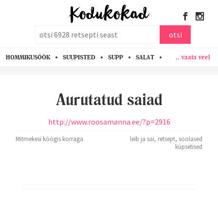
otsi
otsi
.. vaata veel
HOMMIKUSÖÖK
SUUPISTED
SUPP
SALAT
PASTA
KANA
Aurutatud saiad
http://www.roosamanna.ee/?p=2916
Mitmekesi köögis korraga
leib ja sai
,
retsept
,
soolased
küpsetised