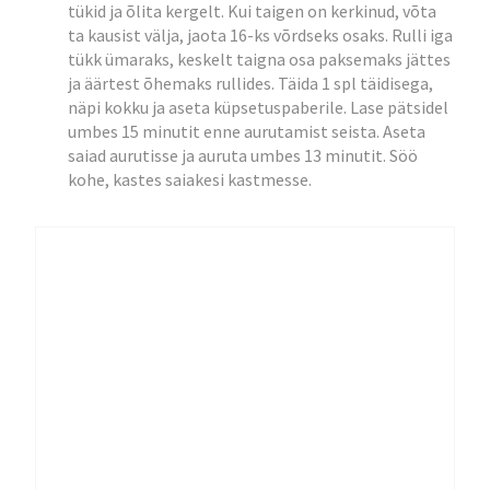
tükid ja õlita kergelt. Kui taigen on kerkinud, võta
ta kausist välja, jaota 16-ks võrdseks osaks. Rulli iga
tükk ümaraks, keskelt taigna osa paksemaks jättes
ja äärtest õhemaks rullides. Täida 1 spl täidisega,
näpi kokku ja aseta küpsetuspaberile. Lase pätsidel
umbes 15 minutit enne aurutamist seista. Aseta
saiad aurutisse ja auruta umbes 13 minutit. Söö
kohe, kastes saiakesi kastmesse.