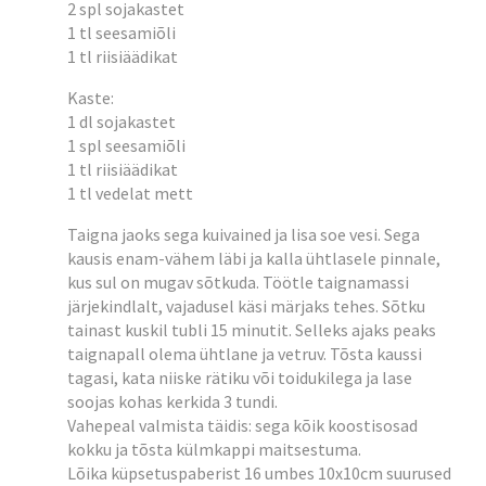
2 spl sojakastet
1 tl seesamiõli
1 tl riisiäädikat
Kaste:
1 dl sojakastet
1 spl seesamiõli
1 tl riisiäädikat
1 tl vedelat mett
Taigna jaoks sega kuivained ja lisa soe vesi. Sega
kausis enam-vähem läbi ja kalla ühtlasele pinnale,
kus sul on mugav sõtkuda. Töötle taignamassi
järjekindlalt, vajadusel käsi märjaks tehes. Sõtku
tainast kuskil tubli 15 minutit. Selleks ajaks peaks
taignapall olema ühtlane ja vetruv. Tõsta kaussi
tagasi, kata niiske rätiku või toidukilega ja lase
soojas kohas kerkida 3 tundi.
Vahepeal valmista täidis: sega kõik koostisosad
kokku ja tõsta külmkappi maitsestuma.
Lõika küpsetuspaberist 16 umbes 10x10cm suurused