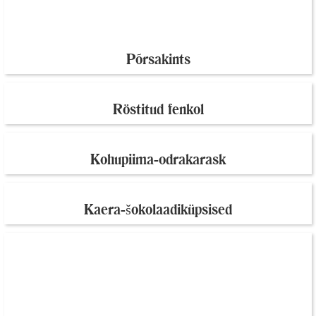
Põrsakints
Röstitud fenkol
Kohupiima-odrakarask
Kaera-šokolaadiküpsised