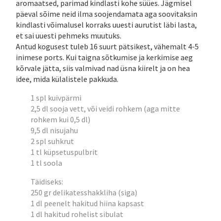
aromaatsed, parimad kindlasti kohe süües. Jägmisel
päeval sõime neid ilma soojendamata aga soovitaksin
kindlasti võimalusel korraks uuesti aurutist läbi lasta,
et sai uuesti pehmeks muutuks.
Antud kogusest tuleb 16 suurt pätsikest, vähemalt 4-5
inimese ports. Kui taigna sõtkumise ja kerkimise aeg
kõrvale jätta, siis valmivad nad üsna kiirelt ja on hea
idee, mida külalistele pakkuda.
1 spl kuivpärmi
2,5 dl sooja vett, või veidi rohkem (aga mitte
rohkem kui 0,5 dl)
9,5 dl nisujahu
2 spl suhkrut
1 tl küpsetuspulbrit
1 tl soola
Täidiseks:
250 gr delikatesshakkliha (siga)
1 dl peenelt hakitud hiina kapsast
1 dl hakitud rohelist sibulat