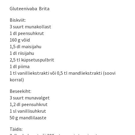
Gluteenivaba Brita
Biskviit:
3 suurt munakollast
1 dl peensuhkrut
160 g võid
1,5 dl maisijahu
1 dl riisijahu
2,5 tl küpsetuspulbrit
1 dl piima
1 tl vanilliekstrakti või 0,5 tl mandliekstrakti (soovi
korral)
Beseekiht:
3 suurt munavalget
1,2 dl peensuhkrut
1 sl vanillisuhkrut
50 g mandlilaaste
Täidis: