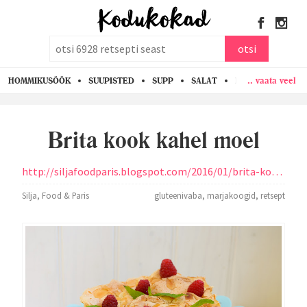
otsi
otsi
.. vaata veel
HOMMIKUSÖÖK
SUUPISTED
SUPP
SALAT
PASTA
KANA
Brita kook kahel moel
http://siljafoodparis.blogspot.com/2016/01/brita-kook-kahel-moel-klassikaline-ja.html
Silja, Food & Paris
gluteenivaba
,
marjakoogid
,
retsept