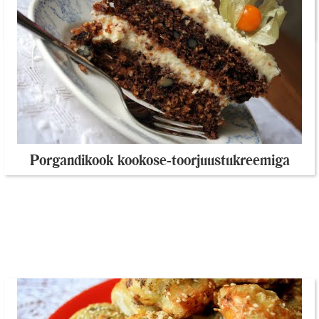
Nigella Lawsoni banaanikeeks rummiga
Porgandikook kookose-toorjuustukreemiga