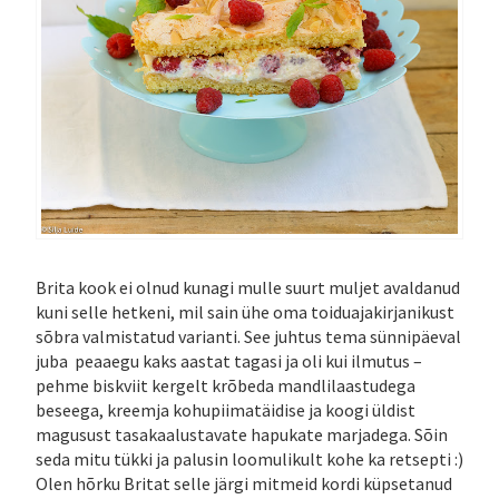
Brita kook ei olnud kunagi mulle suurt muljet avaldanud
kuni selle hetkeni, mil sain ühe oma toiduajakirjanikust
sõbra valmistatud varianti. See juhtus tema sünnipäeval
juba peaaegu kaks aastat tagasi ja oli kui ilmutus –
pehme biskviit kergelt krõbeda mandlilaastudega
beseega, kreemja kohupiimatäidise ja koogi üldist
magusust tasakaalustavate hapukate marjadega. Sõin
seda mitu tükki ja palusin loomulikult kohe ka retsepti :)
Olen hõrku Britat selle järgi mitmeid kordi küpsetanud