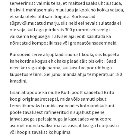
serveerimist valmis teha, et maitsed saaks ühtlustuda,
biskviit mahlasemaks muutuda ja kook nö kokku vajuda,
et seda oleks lihtsam lõigata. Kui kasutad
sügavkülmutatud marju, siis neid eelnevalt sulatada ei
ole vaja, küll aga piirdu siis 300 grammi või veelgi
väiksema kogusega. Talvisel ajal võib kasutada ka
nõrutatud kompotikirsse või granaatõunsaeemneid.
Kui soovid terve ahjuplaadi suurust kooki, siis küpseta
kahekordne kogus ehk kaks plaaditäit biskviiti. Saad
need korraga ahju panna, kui kasutad pöördõhuga
küpsetusrežiimi. Sel juhul alanda ahju temperatuur 180
kraadini.
Lisan allapoole ka mulle Külli poolt saadetud Brita
koogi originaalretsepti, mida võib samuti pisut
tervislikumaks tuunida asendades kolmandiku kuni
poole tavalisest rafineeritud nisujahust peene
jahvatusega speltajahuga ja kasutades vahukoore
asemel mõnda väiksema rasvasisaldusega toorjuustu
või hoopis tavalist kohupiima.