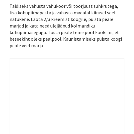
Täidiseks vahusta vahukoor või toorjuust suhkrutega,
lisa kohupiimapasta ja vahusta madalal kiirusel veel
natukene. Laota 2/3 kreemist koogile, puista peale
marjad ja kata need ülejäänud kolmandiku
kohupiimaseguga. Tõsta peale teine pool kooki nii, et
beseekiht oleks pealpool. Kaunistamiseks puista koogi
peale veel marju.