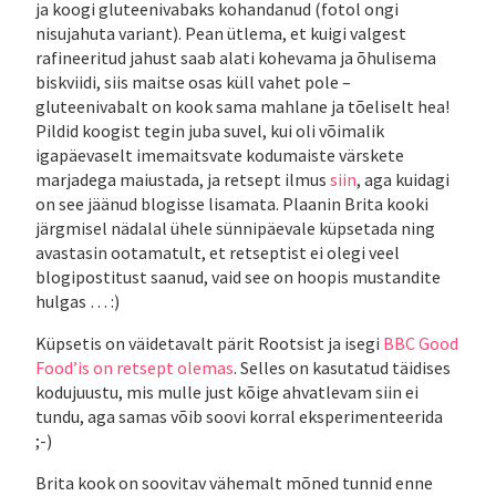
ja koogi gluteenivabaks kohandanud (fotol ongi
nisujahuta variant). Pean ütlema, et kuigi valgest
rafineeritud jahust saab alati kohevama ja õhulisema
biskviidi, siis maitse osas küll vahet pole –
gluteenivabalt on kook sama mahlane ja tõeliselt hea!
Pildid koogist tegin juba suvel, kui oli võimalik
igapäevaselt imemaitsvate kodumaiste värskete
marjadega maiustada, ja retsept ilmus
siin
, aga kuidagi
on see jäänud blogisse lisamata. Plaanin Brita kooki
järgmisel nädalal ühele sünnipäevale küpsetada ning
avastasin ootamatult, et retseptist ei olegi veel
blogipostitust saanud, vaid see on hoopis mustandite
hulgas … :)
Küpsetis on väidetavalt pärit Rootsist ja isegi
BBC Good
Food’is on retsept olemas
. Selles on kasutatud täidises
kodujuustu, mis mulle just kõige ahvatlevam siin ei
tundu, aga samas võib soovi korral eksperimenteerida
;-)
Brita kook on soovitav vähemalt mõned tunnid enne