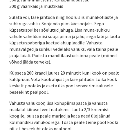
300 g vaarikaid ja mustikaid
Sulata või, lase jahtuda ning hõõru siis munakollaste ja
suhkruga vahtu. Soojenda piim käesoojaks. Sega
küpsetuspulber sõelutud jahuga. Lisa muna-suhkru
vahule vaheldumisi sooja piima ja jahu, sega läbi ja laota
küpsetuspaberiga kaetud ahjuplaadile. Vahusta
munavalged ja suhkur vedelaks vahuks, vala taina peale
ja aja laiali. Pudista mandlilaastud sinna peale (mõned
võivad jääda terveks).
Küpseta 200 kraadi juures 20 minutit kuni kook on pealt
kuldpruun. Võta kook ahjust ja lase jahtuda. Lõika kook
keskelt pooleks ja aseta üks pool serveerimisalusele
beseekiht pealpool.
Vahusta vahukoor, lisa kohupiimapasta ja vahusta
madalal kiirusel veel natukene. Laota 2/3 kreemist
koogile, puista peale marjad ja kata need ülejäänud
kolmandiku vahukoorega. Tõsta peale teine pool kooki
nii, et beseekiht oleks pealpool.