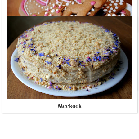
Jõuluhõngulised kaeraküpsised
Piparkoogitaigen ja piparkoogivahvlid
Meekook