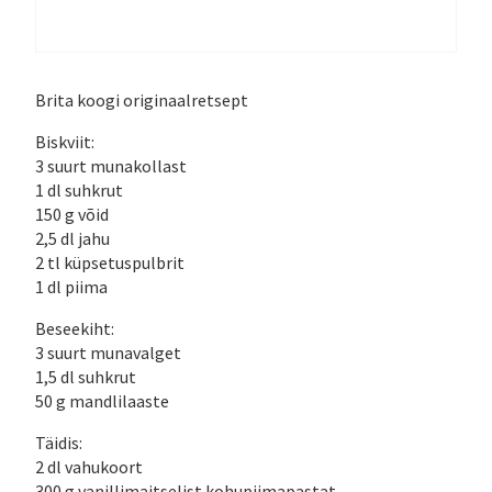
Brita koogi originaalretsept
Biskviit:
3 suurt munakollast
1 dl suhkrut
150 g võid
2,5 dl jahu
2 tl küpsetuspulbrit
1 dl piima
Beseekiht:
3 suurt munavalget
1,5 dl suhkrut
50 g mandlilaaste
Täidis:
2 dl vahukoort
300 g vanillimaitselist kohupiimapastat