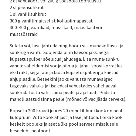
2 dl vahukoort või 200 g toasooja toorjuustu
2 sl peensuhkrut
1 sl vanillisuhkrut
300 g vanillimaitselist kohupiimapastat
300-400 g vaarikaid, mustikaid, maasikaid või
mustsõstraid
Sulata või, lase jahtuda ning hõõru siis munakollaste ja
suhkruga vahtu. Soojenda piim käesoojaks. Sega
küpsetuspulber sõelutud jahudega. Lisa muna-suhkru
vahule vaheldumisi sooja piima ja jahu, soovi korral ka
ekstrakt, sega läbi ja laota küpsetuspaberiga kaetud
ahjuplaadile. Beseekihi jaoks vahusta munavalged
tugevaks vahuks ja lisa edasi vahustades vähehaaval
suhkrud. Tõsta vaht taina peale ja aja laiali. Pudista
mandlilaastud sinna peale (mõned võivad jääda terveks).
Küpseta 200 kraadi juures 20 minutit kuni kook on pealt
kuldpruun. Võta kook ahjust ja lase jahtuda. Lõika kook
keskelt pooleks ja aseta üks pool serveerimisalusele
beseekiht pealpool.