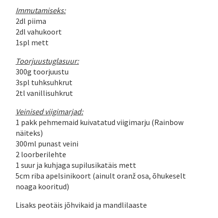
Immutamiseks:
2dl piima
2dl vahukoort
1spl mett
Toorjuustuglasuur:
300g toorjuustu
3spl tuhksuhkrut
2tl vanillisuhkrut
Veinised viigimarjad:
1 pakk pehmemaid kuivatatud viigimarju (Rainbow
näiteks)
300ml punast veini
2 loorberilehte
1 suur ja kuhjaga supilusikatäis mett
5cm riba apelsinikoort (ainult oranž osa, õhukeselt
noaga kooritud)
Lisaks peotäis jõhvikaid ja mandlilaaste