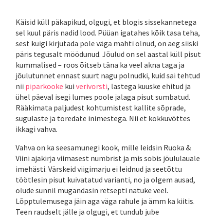
Käisid küll päkapikud, olgugi, et blogis sissekannetega
sel kuul päris nadid lood. Püüan igatahes kõik tasa teha,
sest kuigi kirjutada pole väga mahti olnud, on aeg siiski
päris tegusalt möödunud. Jõulud on sel aastal küll pisut
kummalised – roos õitseb täna ka veel akna taga ja
jõulutunnet ennast suurt nagu polnudki, kuid sai tehtud
nii
piparkooke
kui
verivorsti
, lastega kuuske ehitud ja
ühel päeval isegi lumes poole jalaga pisut sumbatud.
Rääkimata paljudest kohtumistest kallite sõprade,
sugulaste ja toredate inimestega. Nii et kokkuvõttes
ikkagi vahva.
Vahva on ka seesamunegi kook, mille leidsin Ruoka &
Viini ajakirja viimasest numbrist ja mis sobis jõululauale
imehästi. Värskeid viigimarju ei leidnud ja seetõttu
töötlesin pisut kuivatatud varianti, no ja olgem ausad,
olude sunnil mugandasin retsepti natuke veel.
Lõpptulemusega jäin aga väga rahule ja ämm ka kiitis.
Teen raudselt jälle ja olgugi, et tundub jube