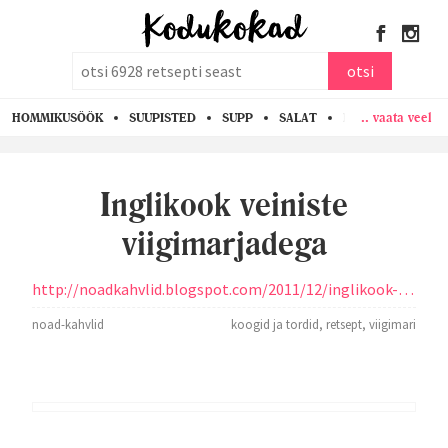
otsi
otsi
.. vaata veel
HOMMIKUSÖÖK
SUUPISTED
SUPP
SALAT
PASTA
KANA
Inglikook veiniste
viigimarjadega
http://noadkahvlid.blogspot.com/2011/12/inglikook-veiniste-viigimarjadega.html
noad-kahvlid
koogid ja tordid
,
retsept
,
viigimari