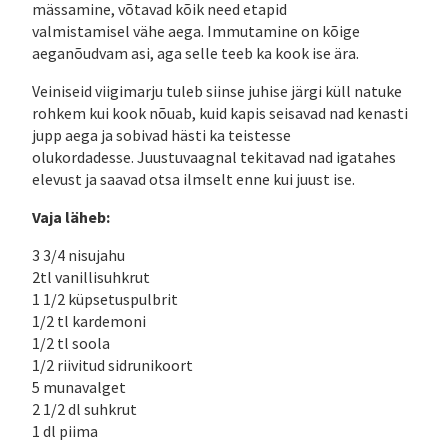
mässamine, võtavad kõik need etapid
valmistamisel vähe aega. Immutamine on kõige
aeganõudvam asi, aga selle teeb ka kook ise ära.
Veiniseid viigimarju tuleb siinse juhise järgi küll natuke
rohkem kui kook nõuab, kuid kapis seisavad nad kenasti
jupp aega ja sobivad hästi ka teistesse
olukordadesse. Juustuvaagnal tekitavad nad igatahes
elevust ja saavad otsa ilmselt enne kui juust ise.
Vaja läheb:
3 3/4 nisujahu
2tl vanillisuhkrut
1 1/2 küpsetuspulbrit
1/2 tl kardemoni
1/2 tl soola
1/2 riivitud sidrunikoort
5 munavalget
2 1/2 dl suhkrut
1 dl piima