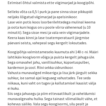
Eelmisel õhtul valmista ette viigimarjad ja koogipõhi.
Selleks võta ca 0,5 l purk ja pane sinna sisse pikkupidi
neljaks lõigatud viigimarjad ja apelsinikoor.
Lase vein potis koos loorberilehtedega mulinal keema
ja oota kuni kogus on u poole võrra vähenenud (u 10
minutit). Sega sisse mesi ja vala vein viigimarjadele.
Keera kaas kinni ja lase toatemperatuuril järgmise
päevani seista, vahepeal segu kergelt loksutades.
Koogipõhja valmistameseks kuumuta ahi 140 c-ni. Määri
lahtikäiv koogivorm võiga ja puista kergelt jahuga üle.
Sega omavahel jahu, vanillisuhkur, küpsetuspulber,
kardemon ja sool. Riivi sekka sidrunikoor.
Vahusta munavalged mikseriga ja lisa järk-järgult sekka
suhkur, ise samal ajal koguaeg vahustades. Tee seda
niikaua, kuni vaht on tugev ja kallutamisel kausist välja
ei kuku.
Siis sega jahusegu ja piim ettevaatlikult ja vaheldumisi
munavalgevahu hulka. Sega tainast võimalikult vähe, et
kohevus säiliks. Vala segu koogivormi, silu pealt ja