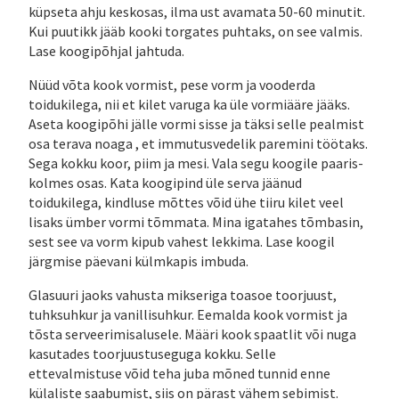
küpseta ahju keskosas, ilma ust avamata 50-60 minutit.
Kui puutikk jääb kooki torgates puhtaks, on see valmis.
Lase koogipõhjal jahtuda.
Nüüd võta kook vormist, pese vorm ja vooderda
toidukilega, nii et kilet varuga ka üle vormiääre jääks.
Aseta koogipõhi jälle vormi sisse ja täksi selle pealmist
osa terava noaga , et immutusvedelik paremini töötaks.
Sega kokku koor, piim ja mesi. Vala segu koogile paaris-
kolmes osas. Kata koogipind üle serva jäänud
toidukilega, kindluse mõttes võid ühe tiiru kilet veel
lisaks ümber vormi tõmmata. Mina igatahes tõmbasin,
sest see va vorm kipub vahest lekkima. Lase koogil
järgmise päevani külmkapis imbuda.
Glasuuri jaoks vahusta mikseriga toasoe toorjuust,
tuhksuhkur ja vanillisuhkur. Eemalda kook vormist ja
tõsta serveerimisalusele. Määri kook spaatlit või nuga
kasutades toorjuustuseguga kokku. Selle
ettevalmistuse võid teha juba mõned tunnid enne
külaliste saabumist, siis on pärast vähem sebimist.