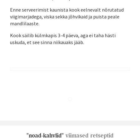
Enne serveerimist kaunista kook eelnevalt nõrutatud
viigimarjadega, viska sekka jõhvikaid ja puista peale
mandlilaaste.
Kook säilib külmkapis 3-4 päeva, aga ei taha hästi
uskuda, et see sinna niikauaks jääb.
"noad-kahvlid"
viimased retseptid