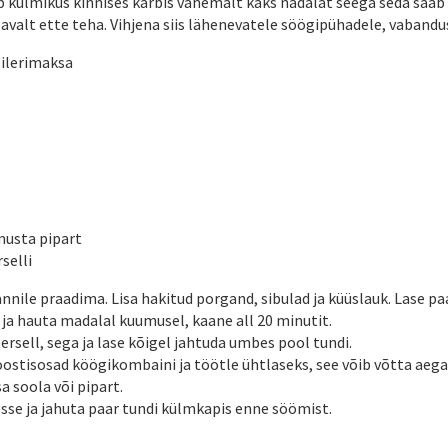
b külmikus kinnises karbis vähemalt kaks nädalat seega seda saa
savalt ette teha. Vihjena siis lähenevatele söögipühadele, vabandus
oilerimaksa
musta pipart
selli
nile praadima. Lisa hakitud porgand, sibulad ja küüslauk. Lase pa
 ja hauta madalal kuumusel, kaane all 20 minutit.
tersell, sega ja lase kõigel jahtuda umbes pool tundi.
oostisosad köögikombaini ja töötle ühtlaseks, see võib võtta aega
sa soola või pipart.
sse ja jahuta paar tundi külmkapis enne söömist.