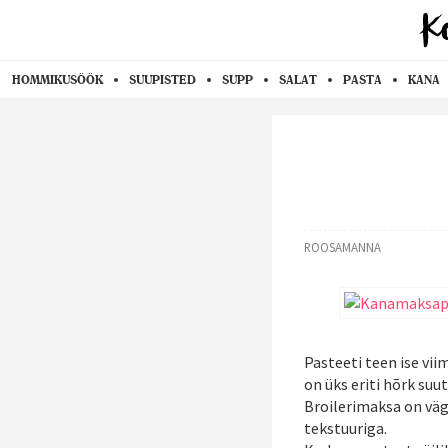
HOMMIKUSÖÖK
SUUPISTED
SUPP
SALAT
PASTA
KANA
ROOSAMANNA
Pasteeti teen ise viim
on üks eriti hõrk suut
Broilerimaksa on väga
tekstuuriga.