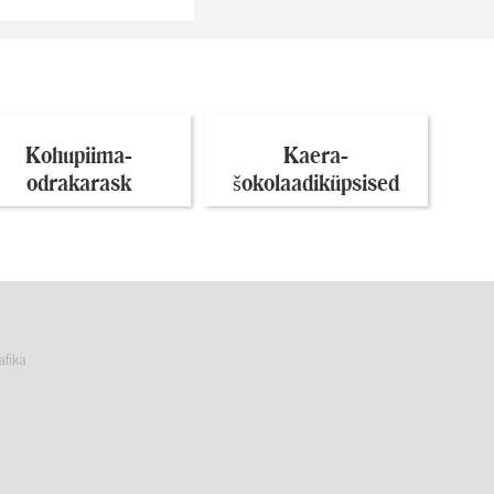
Kohupiima-
Kaera-
odrakarask
šokolaadiküpsised
afika