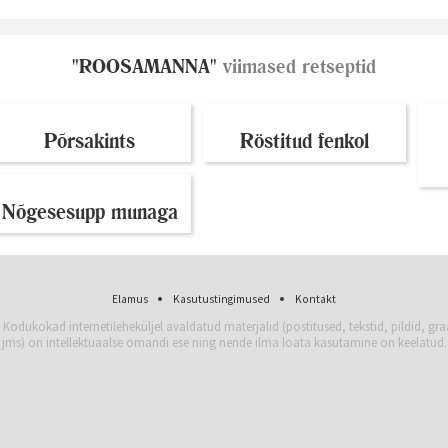
"ROOSAMANNA"
viimased retseptid
Põrsakints
Röstitud fenkol
Nõgesesupp munaga
Elamus
Kasutustingimused
Kontakt
 Kodukokad internetileheküljel avaldatud materjalid (postitused, tekstid, pildid, gra
jms) on intellektuaalse omandi ese ning nende ilma loata kasutamine on keelatud.