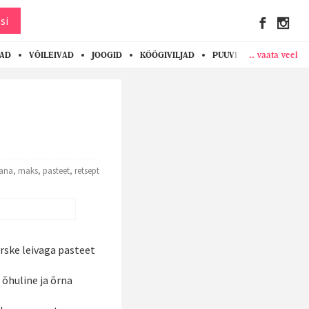
si
.. vaata veel
KAD
VÕILEIVAD
JOOGID
KÖÖGIVILJAD
PUUVILJAD
MARJAD
ana
,
maks
,
pasteet
,
retsept
värske leivaga pasteet
 õhuline ja õrna