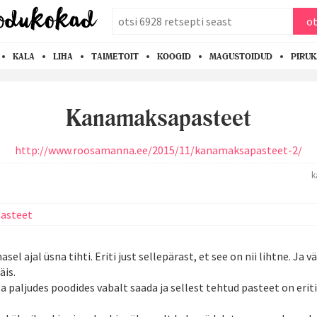
otsi
ot
KALA
LIHA
TAIMETOIT
KOOGID
MAGUSTOIDUD
PIRU
Kanamaksapasteet
http://www.roosamanna.ee/2015/11/kanamaksapasteet-2/
k
asel ajal üsna tihti. Eriti just sellepärast, et see on nii lihtne. Ja 
äis.
 paljudes poodides vabalt saada ja sellest tehtud pasteet on eriti