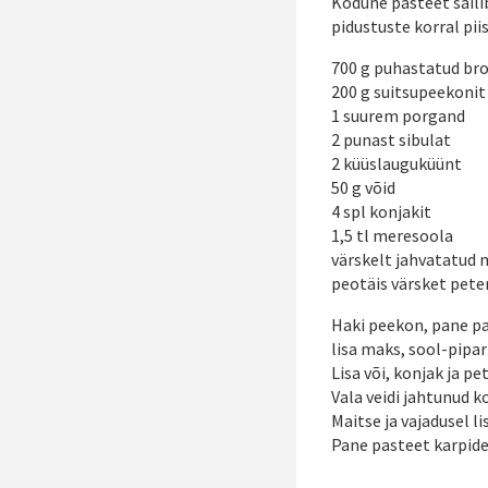
Kodune pasteet säili
pidustuste korral pii
700 g puhastatud br
200 g suitsupeekonit
1 suurem porgand
2 punast sibulat
2 küüslauguküünt
50 g võid
4 spl konjakit
1,5 tl meresoola
värskelt jahvatatud 
peotäis värsket peter
Haki peekon, pane pan
lisa maks, sool-pipar
Lisa või, konjak ja pe
Vala veidi jahtunud k
Maitse ja vajadusel li
Pane pasteet karpide