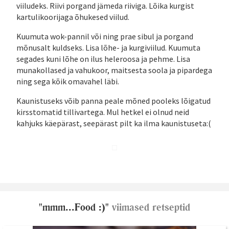
viiludeks. Riivi porgand jämeda riiviga. Lõika kurgist
kartulikoorijaga õhukesed viilud.
Kuumuta wok-pannil või ning prae sibul ja porgand
mõnusalt kuldseks. Lisa lõhe- ja kurgiviilud. Kuumuta
segades kuni lõhe on ilus heleroosa ja pehme. Lisa
munakollased ja vahukoor, maitsesta soola ja pipardega
ning sega kõik omavahel läbi.
Kaunistuseks võib panna peale mõned pooleks lõigatud
kirsstomatid tillivartega. Mul hetkel ei olnud neid
kahjuks käepärast, seepärast pilt ka ilma kaunistuseta:(
"mmm...Food :)"
viimased retseptid