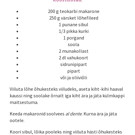
200 g teokarbi makarone
250 g värsket lõhefileed
1 punane sibul
1/3 pikka kurki
1 porgand
soola
2 munakollast
2 dl vahukoort
sidrunipipart
pipart
või ja oliiviõli
Viiluta lõhe õhukesteks viiludeks, aseta kiht-kihi haaval
kaussi ning soolake õrnalt iga kiht ära ja jäta külmkappi
maitsestuma.
Keeda makaronid soolvees
al dente
. Kurna ära ja jäta
ootele.
Koori sibul, lõika pooleks ning viiluta hästi õhukesteks