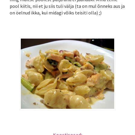
pool kiitis, nii et ju siis tuli välja (ta on mul õnneks aus ja
on öelnud ikka, kui midagi võiks teisiti olla) ;)
Koostisosad: