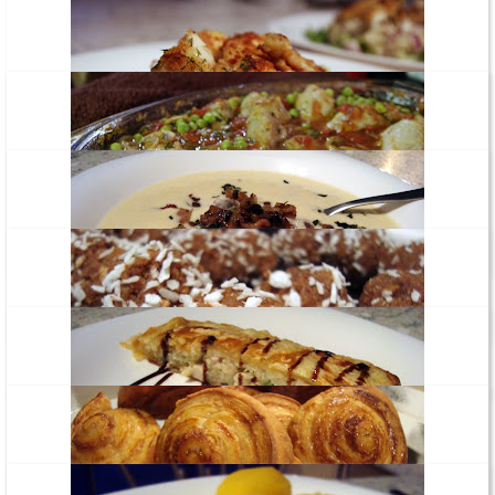
Haugifilee – kartulisalat
Austraaliapärane pajaroog kanast
Koorene seene-peekoni püreesupp
Rummipallid
Kana-brokoli pirukas