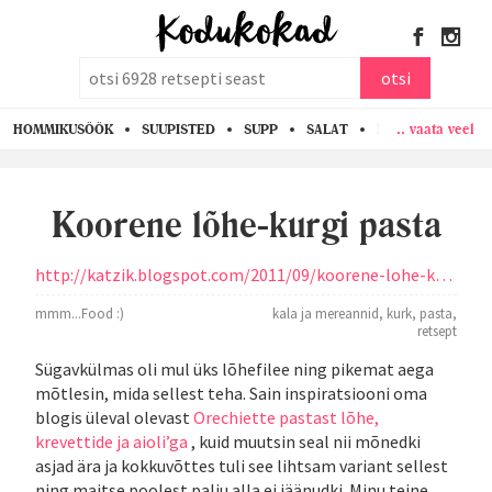
otsi
otsi
.. vaata veel
HOMMIKUSÖÖK
SUUPISTED
SUPP
SALAT
PASTA
KANA
Koorene lõhe-kurgi pasta
http://katzik.blogspot.com/2011/09/koorene-lohe-kurgi-pasta.html
mmm...Food :)
kala ja mereannid
,
kurk
,
pasta
,
retsept
Sügavkülmas oli mul üks lõhefilee ning pikemat aega
mõtlesin, mida sellest teha. Sain inspiratsiooni oma
blogis üleval olevast
Orechiette pastast lõhe,
krevettide ja aioli’ga
, kuid muutsin seal nii mõnedki
asjad ära ja kokkuvõttes tuli see lihtsam variant sellest
ning maitse poolest palju alla ei jäänudki. Minu teine