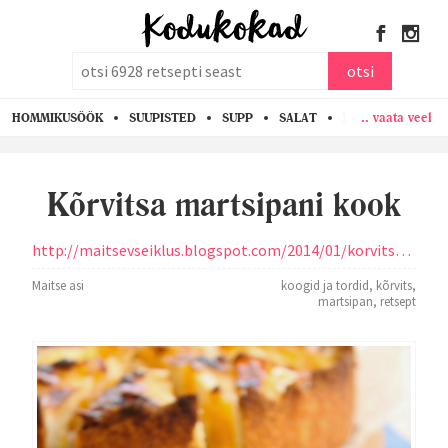
otsi
otsi
.. vaata veel
HOMMIKUSÖÖK
SUUPISTED
SUPP
SALAT
PASTA
KANA
Kõrvitsa martsipani kook
http://maitsevseiklus.blogspot.com/2014/01/korvitsa-martsipani-kook.html
Maitse asi
koogid ja tordid
,
kõrvits
,
martsipan
,
retsept