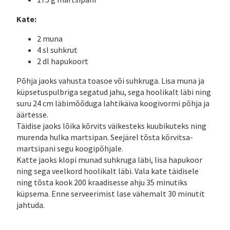
Kate:
2 muna
4 sl suhkrut
2 dl hapukoort
Põhja jaoks vahusta toasoe või suhkruga. Lisa muna ja
küpsetuspulbriga segatud jahu, sega hoolikalt läbi ning
suru 24 cm läbimõõduga lahtikäiva koogivormi põhja ja
äärtesse.
Täidise jaoks lõika kõrvits väikesteks kuubikuteks ning
murenda hulka martsipan. Seejärel tõsta kõrvitsa-
martsipani segu koogipõhjale.
Katte jaoks klopi munad suhkruga läbi, lisa hapukoor
ning sega veelkord hoolikalt läbi. Vala kate täidisele
ning tõsta kook 200 kraadisesse ahju 35 minutiks
küpsema. Enne serveerimist lase vähemalt 30 minutit
jahtuda.