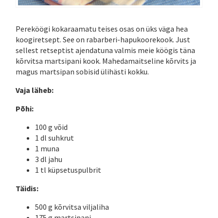
Pereköögi kokaraamatu teises osas on üks väga hea
koogiretsept. See on rabarberi-hapukoorekook. Just
sellest retseptist ajendatuna valmis meie köögis täna
kõrvitsa martsipani kook. Mahedamaitseline kõrvits ja
magus martsipan sobisid ülihästi kokku.
Vaja läheb:
Põhi:
100 g võid
1 dl suhkrut
1 muna
3 dl jahu
1 tl küpsetuspulbrit
Täidis:
500 g kõrvitsa viljaliha
175 g martsipani