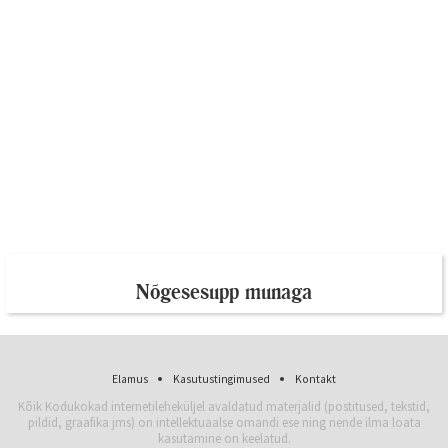
Nõgesesupp munaga
Elamus
Kasutustingimused
Kontakt
Kõik Kodukokad internetileheküljel avaldatud materjalid (postitused, tekstid,
pildid, graafika jms) on intellektuaalse omandi ese ning nende ilma loata
kasutamine on keelatud.