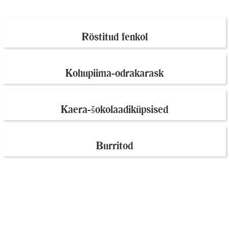
Röstitud fenkol
Kohupiima-odrakarask
Kaera-šokolaadiküpsised
Burritod