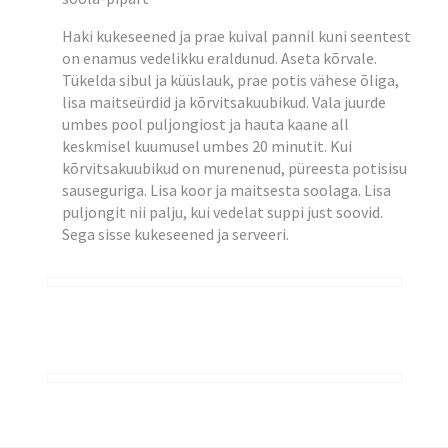
Haki kukeseened ja prae kuival pannil kuni seentest
on enamus vedelikku eraldunud. Aseta kõrvale.
Tükelda sibul ja küüslauk, prae potis vähese õliga,
lisa maitseürdid ja kõrvitsakuubikud. Vala juurde
umbes pool puljongiost ja hauta kaane all
keskmisel kuumusel umbes 20 minutit. Kui
kõrvitsakuubikud on murenenud, püreesta potisisu
sauseguriga. Lisa koor ja maitsesta soolaga. Lisa
puljongit nii palju, kui vedelat suppi just soovid.
Sega sisse kukeseened ja serveeri.