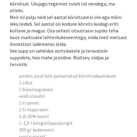
kõrvitsat. Üksjagu tegemist tuleb tal nendega, ma
ütleks.
Meil nii palju neid sel aastal kõrvitsaid ei ole aga mõni
ikka leidub. Sel aastal oli kodune kõrvits kuidagi eriti
kollane ja magus. Osa sellest otsustasin supiks teha
koos maitsvate lehterkukeseentega, mida meil metsast
õnnestust lademetes leida.
See supp on vaheldus vürtsikatele ja teravatele
suppidele, hea mahe ja ürdine. Maitsev, siidjas ja
tervislik.
umbes pool kilo puhastatud kõrvitsakuubikuid
1 sibul
1 küüslauguküüs
veidi oliiviõli
1 tl punet
1 tl majoraani
1 dl 35% koort
1-1,5 l köögiviljapuljongit
200 gr kukeseeni
soola-pipart