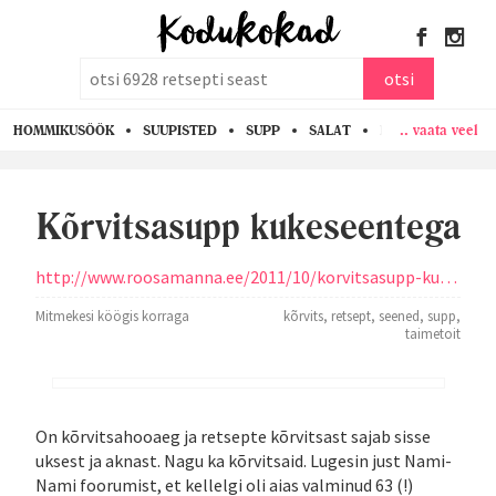
otsi
otsi
.. vaata veel
HOMMIKUSÖÖK
SUUPISTED
SUPP
SALAT
PASTA
KANA
Kõrvitsasupp kukeseentega
http://www.roosamanna.ee/2011/10/korvitsasupp-kukeseentega/
Mitmekesi köögis korraga
kõrvits
,
retsept
,
seened
,
supp
,
taimetoit
On kõrvitsahooaeg ja retsepte kõrvitsast sajab sisse
uksest ja aknast. Nagu ka kõrvitsaid. Lugesin just Nami-
Nami foorumist, et kellelgi oli aias valminud 63 (!)