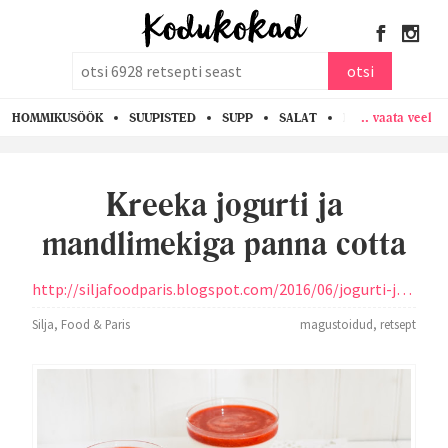
otsi
otsi
.. vaata veel
HOMMIKUSÖÖK
SUUPISTED
SUPP
SALAT
PASTA
KANA
Kreeka jogurti ja
mandlimekiga panna cotta
http://siljafoodparis.blogspot.com/2016/06/jogurti-ja-mandlimekiga-panna-cotta.html
Silja, Food & Paris
magustoidud
,
retsept