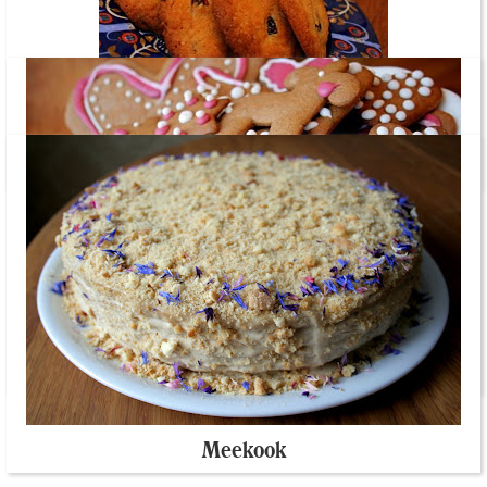
Jõuluhõngulised kaeraküpsised
Piparkoogitaigen ja piparkoogivahvlid
Meekook