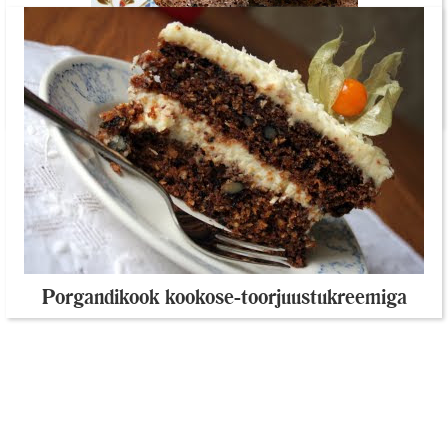
Nigella Lawsoni banaanikeeks rummiga
Porgandikook kookose-toorjuustukreemiga