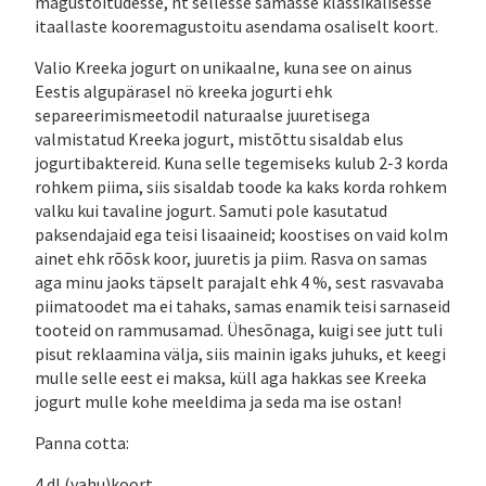
magustoitudesse, nt sellesse samasse klassikalisesse
itaallaste kooremagustoitu asendama osaliselt koort.
Valio Kreeka jogurt on unikaalne, kuna see on ainus
Eestis algupärasel nö kreeka jogurti ehk
separeerimismeetodil naturaalse juuretisega
valmistatud Kreeka jogurt, mistõttu sisaldab elus
jogurtibaktereid. Kuna selle tegemiseks kulub 2-3 korda
rohkem piima, siis sisaldab toode ka kaks korda rohkem
valku kui tavaline jogurt. Samuti pole kasutatud
paksendajaid ega teisi lisaaineid; koostises on vaid kolm
ainet ehk rõõsk koor, juuretis ja piim. Rasva on samas
aga minu jaoks täpselt parajalt ehk 4 %, sest rasvavaba
piimatoodet ma ei tahaks, samas enamik teisi sarnaseid
tooteid on rammusamad. Ühesõnaga, kuigi see jutt tuli
pisut reklaamina välja, siis mainin igaks juhuks, et keegi
mulle selle eest ei maksa, küll aga hakkas see Kreeka
jogurt mulle kohe meeldima ja seda ma ise ostan!
Panna cotta:
4 dl (vahu)koort