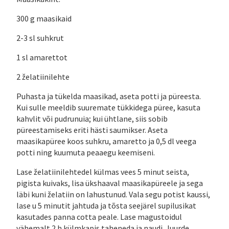
300 g maasikaid
2-3 sl suhkrut
1 sl amarettot
2 želatiinilehte
Puhasta ja tükelda maasikad, aseta potti ja püreesta.
Kui sulle meeldib suuremate tükkidega püree, kasuta
kahvlit või pudrunuia; kui ühtlane, siis sobib
püreestamiseks eriti hästi saumikser. Aseta
maasikapüree koos suhkru, amaretto ja 0,5 dl veega
potti ning kuumuta peaaegu keemiseni.
Lase želatiinilehtedel külmas vees 5 minut seista,
pigista kuivaks, lisa ükshaaval maasikapüreele ja sega
läbi kuni želatiin on lahustunud. Vala segu potist kaussi,
lase u 5 minutit jahtuda ja tõsta seejärel supilusikat
kasutades panna cotta peale. Lase magustoidul
vähemalt 2 h külmkapis taheneda ja naudi. Juurde