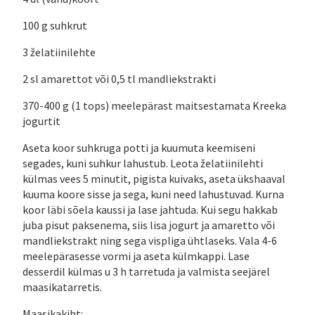
100 g suhkrut
3 želatiinilehte
2 sl amarettot või 0,5 tl mandliekstrakti
370-400 g (1 tops) meelepärast maitsestamata Kreeka
jogurtit
Aseta koor suhkruga potti ja kuumuta keemiseni
segades, kuni suhkur lahustub. Leota želatiinilehti
külmas vees 5 minutit, pigista kuivaks, aseta ükshaaval
kuuma koore sisse ja sega, kuni need lahustuvad. Kurna
koor läbi sõela kaussi ja lase jahtuda. Kui segu hakkab
juba pisut paksenema, siis lisa jogurt ja amaretto või
mandliekstrakt ning sega vispliga ühtlaseks. Vala 4-6
meelepärasesse vormi ja aseta külmkappi. Lase
desserdil külmas u 3 h tarretuda ja valmista seejärel
maasikatarretis.
Maasikakiht: