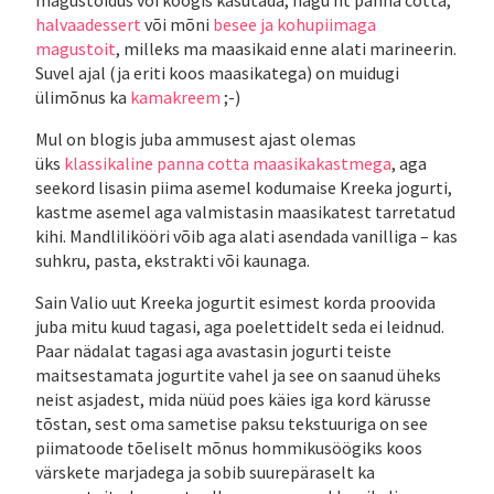
halvaadessert
või mõni
besee ja kohupiimaga
magustoit
, milleks ma maasikaid enne alati marineerin.
Suvel ajal (ja eriti koos maasikatega) on muidugi
ülimõnus ka
kamakreem
;-)
Mul on blogis juba ammusest ajast olemas
üks
klassikaline panna cotta maasikakastmega
, aga
seekord lisasin piima asemel kodumaise Kreeka jogurti,
kastme asemel aga valmistasin maasikatest tarretatud
kihi. Mandlilikööri võib aga alati asendada vanilliga – kas
suhkru, pasta, ekstrakti või kaunaga.
Sain Valio uut Kreeka jogurtit esimest korda proovida
juba mitu kuud tagasi, aga poelettidelt seda ei leidnud.
Paar nädalat tagasi aga avastasin jogurti teiste
maitsestamata jogurtite vahel ja see on saanud üheks
neist asjadest, mida nüüd poes käies iga kord kärusse
tõstan, sest oma sametise paksu tekstuuriga on see
piimatoode tõeliselt mõnus hommikusöögiks koos
värskete marjadega ja sobib suurepäraselt ka