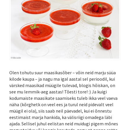
Olen tohutu suur maasikasõber – võin neid marju süüa
kilode kaupa – ja nagu ma igal aastal sel perioodil, kui
värsked maasikad müügile tulevad, blogis hõiskan, on
see mu lemmik-aeg aastas! Tõesti tore! :) Ja kuigi
kodumaiste maasikate saamiseks tuleb ikka veel vaeva
näha (kõrghetk on veel ees ja turul neid pidevalt veel
müügil ei ola), siis saab neil päevadel, kui ei õnnestu
eestimaist marja hankida, ka välisriigi omadega läbi
ajada. Sellisel juhul eelistan neid muidugi pigem mõnes
magustoidus või koogis kasutada, nagu nt panna cotta,