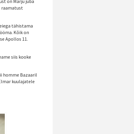
ust on Marju juba
te raamatust
meiega tähistama
lööma. Kõik on
ise Apollos 11.
eame siis kooke
nii homme Bazaaril
Elmar kuulajatele