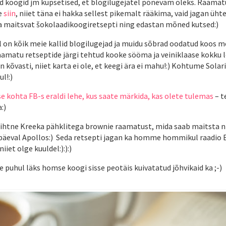
d koogid jm küpsetised, et blogilugejatel põnevam oleks. Raamat
e
siin
, niiet täna ei hakka sellest pikemalt rääkima, vaid jagan üh
 ja maitsvat šokolaadikoogiretsepti ning edastan mõned kutsed:)
l on kõik meie kallid blogilugejad ja muidu sõbrad oodatud koos 
amatu retseptide järgi tehtud kooke sööma ja veiniklaase kokku 
n kõvasti, niiet karta ei ole, et keegi ära ei mahu!:) Kohtume Solar
l!:)
se kohta FB-s eraldi lehe, kus saate märkida, kas olete tulemas
– t
:)
i lihtne Kreeka pähklitega brownie raamatust, mida saab maitsta 
sipäeval Apollos:) Seda retsepti jagan ka homme hommikul raadio 
niiet olge kuuldel:):):)
 puhul läks homse koogi sisse peotäis kuivatatud jõhvikaid ka ;-)