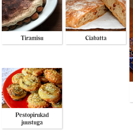
Tiramisu
Ciabatta
Pestopirukad
juustuga