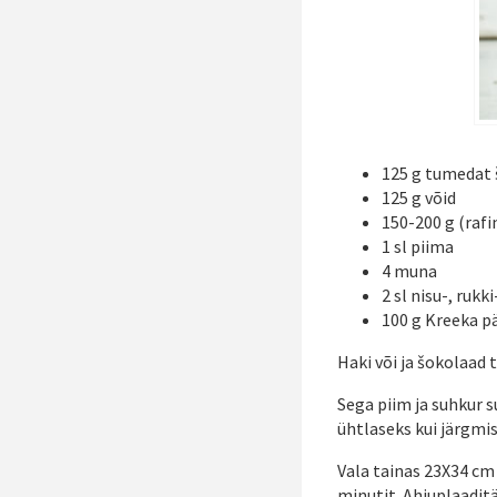
125 g tumedat 
125 g võid
150-200 g (raf
1 sl piima
4 muna
2 sl nisu-, rukki
100 g Kreeka p
Haki või ja šokolaad 
Sega piim ja suhkur 
ühtlaseks kui järgmis
Vala tainas 23X34 cm
minutit. Ahjuplaadit