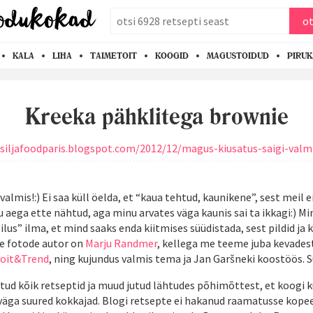
otsi
ot
KALA
LIHA
TAIMETOIT
KOOGID
MAGUSTOIDUD
PIRU
Kreeka pähklitega brownie
/siljafoodparis.blogspot.com/2012/12/magus-kiusatus-saigi-valm
almis!:) Ei saa küll öelda, et “kaua tehtud, kaunikene”, sest meil e
u aega ette nähtud, aga minu arvates väga kaunis sai ta ikkagi:) Mi
ilus” ilma, et mind saaks enda kiitmises süüdistada, sest pildid ja 
e fotode autor on
Marju Randmer
, kellega me teeme juba kevades
 Toit&Trend
, ning kujundus valmis tema ja Jan Garšneki koostöös. Su
atud kõik retseptid ja muud jutud lähtudes põhimõttest, et koogi
väga suured kokkajad. Blogi retsepte ei hakanud raamatusse kopeer