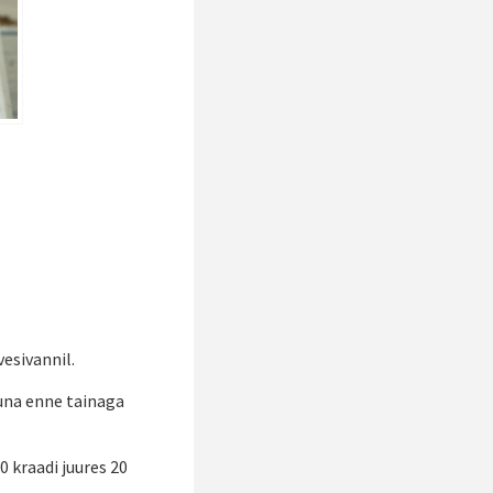
esivannil.
muna enne tainaga
 kraadi juures 20