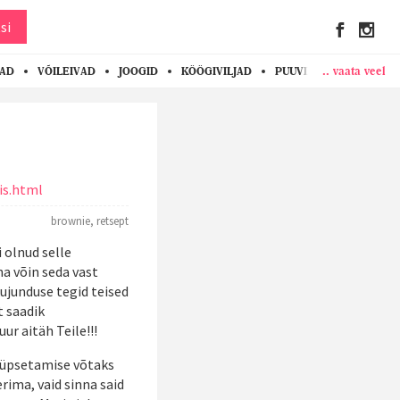
si
.. vaata veel
KAD
VÕILEIVAD
JOOGID
KÖÖGIVILJAD
PUUVILJAD
MARJAD
is.html
brownie
,
retsept
i olnud selle
na võin seda vast
kujunduse tegid teised
t saadik
ur aitäh Teile!!!
 küpsetamise võtaks
ima, vaid sinna said