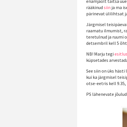
enamjaolt täitsa uue
rääkinud
siin
ja ma is
pärinevat ülilihtsat
Järgmisel teisipäeva
raamatu ilmumist, ra
teretulnud ja ruumi o
detsembril kell 5 õhtu
NB! Marju tegi
esitlu
küpsetades arvestada
See siin on üks häst
kui ka järgmisel tei
otse-eetris kell 9.35, 
PS lähenevate jõulude