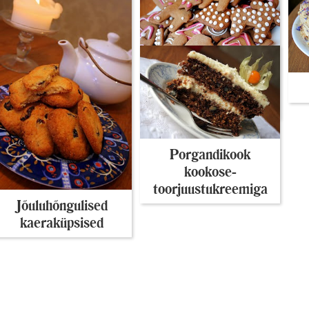
Piparkoogitaigen ja
piparkoogivahvlid
Porgandikook
kookose-
toorjuustukreemiga
Jõuluhõngulised
kaeraküpsised