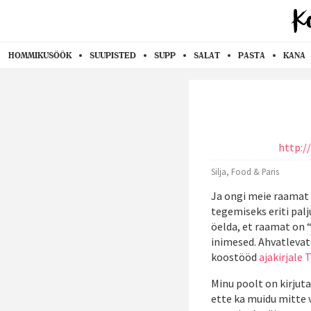
HOMMIKUSÖÖK
SUUPISTED
SUPP
SALAT
PASTA
KANA
http:/
Silja, Food & Paris
Ja ongi meie raamat v
tegemiseks eriti palj
öelda, et raamat on “
inimesed. Ahvatlevat
koostööd
ajakirjale
Minu poolt on kirjut
ette ka muidu mitte 