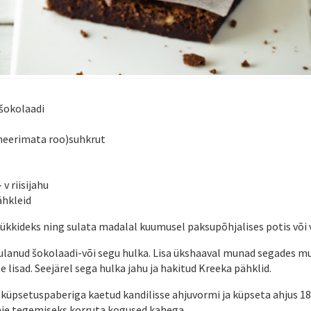
šokolaadi
ineerimata roo)suhkrut
- v riisijahu
ähkleid
tükkideks ning sulata madalal kuumusel paksupõhjalises potis või v
sulanud šokolaadi-või segu hulka. Lisa ükshaaval munad segades 
e lisad. Seejärel sega hulka jahu ja hakitud Kreeka pähklid.
 küpsetuspaberiga kaetud kandilisse ahjuvormi ja küpseta ahjus 180
äie tegemiseks korruta kogused kahega.