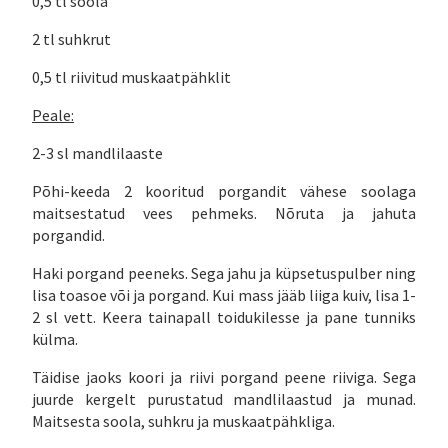
0,5 tl soola
2 tl suhkrut
0,5 tl riivitud muskaatpähklit
Peale:
2-3 sl mandlilaaste
Põhi-keeda 2 kooritud porgandit vähese soolaga
maitsestatud vees pehmeks. Nõruta ja jahuta
porgandid.
Haki porgand peeneks. Sega jahu ja küpsetuspulber ning
lisa toasoe või ja porgand. Kui mass jääb liiga kuiv, lisa 1-
2 sl vett. Keera tainapall toidukilesse ja pane tunniks
külma.
Täidise jaoks koori ja riivi porgand peene riiviga. Sega
juurde kergelt purustatud mandlilaastud ja munad.
Maitsesta soola, suhkru ja muskaatpähkliga.