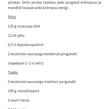
pirukas. Selle piruka täidises jääb porgand krõmpsuv ja
mandlid lisavad seda krõmpsu veelgi.
Põhi:
125 g toasooja võid
2,5 dl jahu
0,5 tl küpsetuspulbrit
2 keskmise suurusega keedetud porgandit
(vajadusel 1-2 sl vett)
Täidis:
5 keskmise suurusega mahlast porgandit
100 g mandlilaaste
2 suurt muna