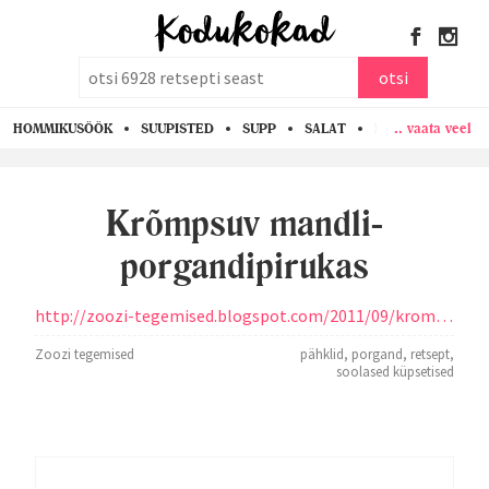
otsi
otsi
.. vaata veel
HOMMIKUSÖÖK
SUUPISTED
SUPP
SALAT
PASTA
KANA
Krõmpsuv mandli-
porgandipirukas
http://zoozi-tegemised.blogspot.com/2011/09/krompsuv-mandli-porgandipirukas.html
Zoozi tegemised
pähklid
,
porgand
,
retsept
,
soolased küpsetised