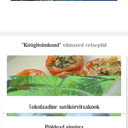
"Köögitoimkond"
viimased retseptid
Põldoad singiga