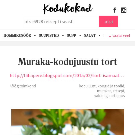
otsi
otsi
.. vaata veel
HOMMIKUSÖÖK
SUUPISTED
SUPP
SALAT
PASTA
KANA
Muraka-kodujuustu tort
http://liiliapere.blogspot.com/2015/02/tort-isamaale-2015.html
Köögitoimkond
kodujuust
,
koogid ja tordid
,
murakas
,
retsept
,
vabariigiaastapäev