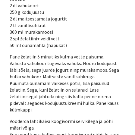
2 dl vahukoort
250 g kodujuustu
2 dl maitsestamata jogurtit
2 tl vanillisuhkrut
300 ml murakamoosi
2 spl želatiini+ veidi vett
50 ml õunamahla (hapukat)
Pane želatiin 5 minutiks külma vette paisuma.
Vahusta vahukoor tugevaks vahuks. Hõõru kodujuust
läbi sõela, sega juurde jogurt ning murakamoos. Sega
hulka vahukoor. Maitsesta vanillsuhkruga.
Kuumuta õunamahl väikeses potis, lisa paisunud
želatiin. Sega, kuni želatiin on sulanud. Lase
želatiinisegul jahtuda ning siis kalla peene nirena
pidevalt segades kodujuustukreemi hulka. Pane kauss
külmkappi.
Vooderda lahtikäiva koogivormi serv kilega ja põhi
määri võiga.
Suru pool kaerahelbesegust koogivormi põhjale, suru