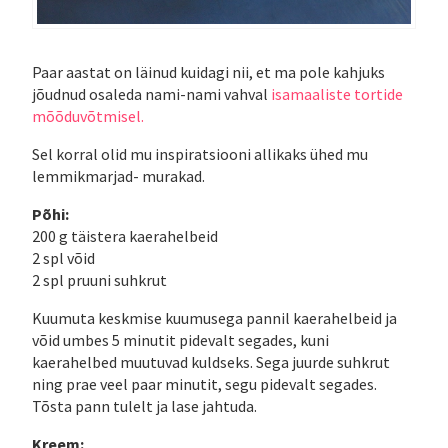
Paar aastat on läinud kuidagi nii, et ma pole kahjuks
jõudnud osaleda nami-nami vahval
isamaaliste tortide
mõõduvõtmisel.
Sel korral olid mu inspiratsiooni allikaks ühed mu
lemmikmarjad- murakad.
Põhi:
200 g täistera kaerahelbeid
2 spl võid
2 spl pruuni suhkrut
Kuumuta keskmise kuumusega pannil kaerahelbeid ja
võid umbes 5 minutit pidevalt segades, kuni
kaerahelbed muutuvad kuldseks. Sega juurde suhkrut
ning prae veel paar minutit, segu pidevalt segades.
Tõsta pann tulelt ja lase jahtuda.
Kreem: