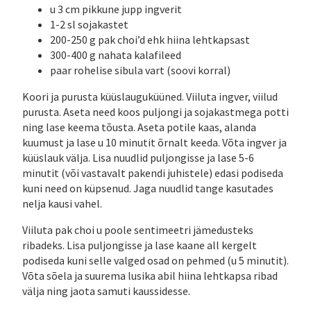
u 3 cm pikkune jupp ingverit
1-2 sl sojakastet
200-250 g pak choi’d ehk hiina lehtkapsast
300-400 g nahata kalafileed
paar rohelise sibula vart (soovi korral)
Koori ja purusta küüslauguküüned. Viiluta ingver, viilud
purusta. Aseta need koos puljongi ja sojakastmega potti
ning lase keema tõusta. Aseta potile kaas, alanda
kuumust ja lase u 10 minutit õrnalt keeda. Võta ingver ja
küüslauk välja. Lisa nuudlid puljongisse ja lase 5-6
minutit (või vastavalt pakendi juhistele) edasi podiseda
kuni need on küpsenud. Jaga nuudlid tange kasutades
nelja kausi vahel.
Viiluta pak choi u poole sentimeetri jämedusteks
ribadeks. Lisa puljongisse ja lase kaane all kergelt
podiseda kuni selle valged osad on pehmed (u 5 minutit).
Võta sõela ja suurema lusika abil hiina lehtkapsa ribad
välja ning jaota samuti kaussidesse.