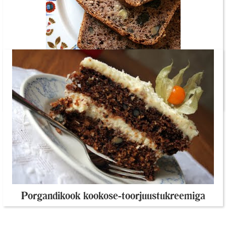
Nigella Lawsoni banaanikeeks rummiga
Porgandikook kookose-toorjuustukreemiga