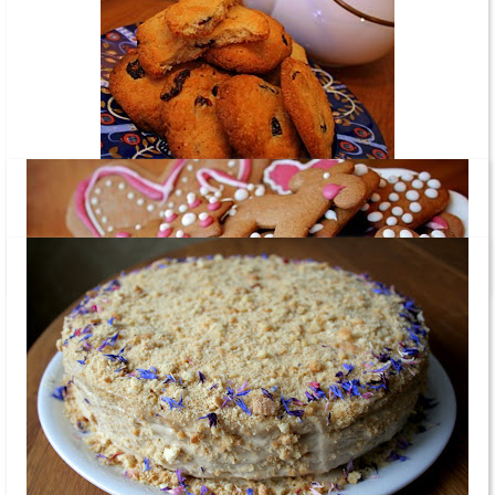
Jõuluhõngulised kaeraküpsised
Piparkoogitaigen ja piparkoogivahvlid