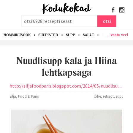
otsi
otsi
.. vaata veel
HOMMIKUSÖÖK
SUUPISTED
SUPP
SALAT
PASTA
KANA
Nuudlisupp kala ja Hiina
lehtkapsaga
http://siljafoodparis.blogspot.com/2014/05/nuudlisupp-kala-ja-hiina-lehtkapsaga.html
Silja, Food & Paris
lõhe
,
retsept
,
supp