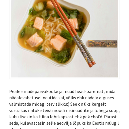
Peale emadepäevakooke ja muud head-paremat, mida
nädalavahetusel nautida sai, võiks ehk nädala alguses
valmistada midagi tervislikku:) See on üks kergelt
vürtsikas natuke teistmoodi riisinuudlite ja lõhega supp,
kuhu lisasin ka Hiina lehtkapsast ehk pak choi’d. Pärast
seda, kui avastasin selle aedvilja lõpuks ka Eestis müügil