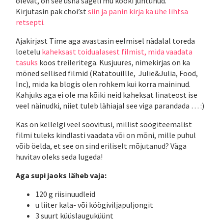
olevat, on see üsna sageli mu kööki juhtunud.
Kirjutasin pak choi’st
siin ja panin kirja ka ühe lihtsa
retsepti
.
Ajakirjast Time aga avastasin eelmisel nädalal toreda
loetelu
kaheksast toidualasest filmist, mida vaadata
tasuks
koos treileritega. Kusjuures, nimekirjas on ka
mõned sellised filmid (Ratatouillle, Julie&Julia, Food,
Inc), mida ka blogis olen rohkem kui korra maininud.
Kahjuks aga ei ole ma kõiki neid kaheksat linateost ise
veel näinudki, niiet tuleb lähiajal see viga parandada … :)
Kas on kellelgi veel soovitusi, millist söögiteemalist
filmi tuleks kindlasti vaadata või on mõni, mille puhul
võib öelda, et see on sind eriliselt mõjutanud? Väga
huvitav oleks seda lugeda!
Aga supi jaoks läheb vaja:
120 g riisinuudleid
u liiter kala- või köögiviljapuljongit
3 suurt küüslauguküünt