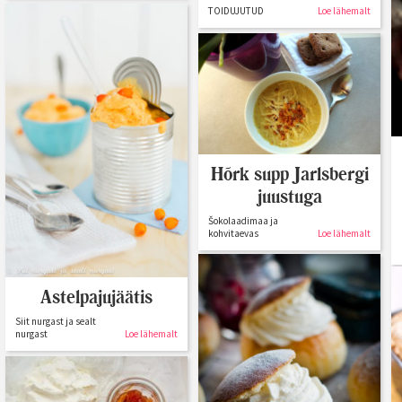
TOIDUJUTUD
Loe lähemalt
Hõrk supp Jarlsbergi
juustuga
Šokolaadimaa ja
kohvitaevas
Loe lähemalt
Astelpajujäätis
Siit nurgast ja sealt
nurgast
Loe lähemalt