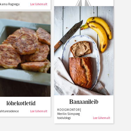
kama Ragnega
Loe lähemalt
Kitsebeebi kõige
lihtsamal moel
Minu sahver
Loe lähemalt
Banaanileib
lõhekotletid
KOOGIKONTOR |
ahtaresidence
Loe lähemalt
Merilin Siimpoeg
toidublogi
Loe lähemalt