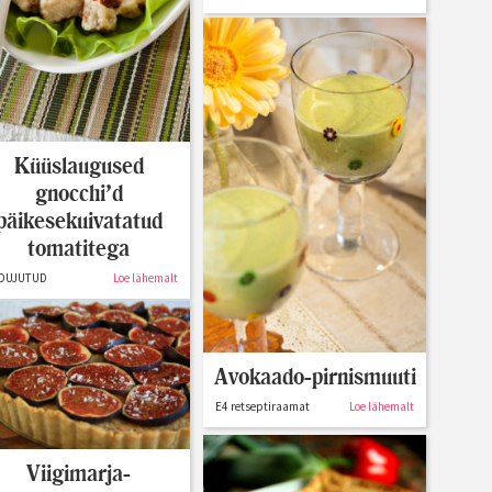
Küüslaugused
gnocchi’d
päikesekuivatatud
tomatitega
DUJUTUD
Loe lähemalt
Avokaado-pirnismuuti
E4 retseptiraamat
Loe lähemalt
Viigimarja-