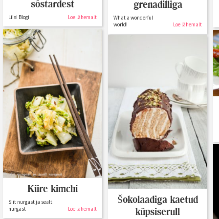
sõstardest
grenadilliga
Liisi Blogi
Loe lähemalt
What a wonderful
world!
Loe lähemalt
Kiire kimchi
Šokolaadiga kaetud
Siit nurgast ja sealt
küpsiserull
nurgast
Loe lähemalt