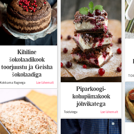
Kihiline
šokolaadikook
toorjuustu ja Geisha
šokolaadiga
TOI
Kokkama Ragnega
Loe lähemalt
Piparkoogi-
kohupiimakook
jõhvikatega
Toidutegu
Loe lähemalt