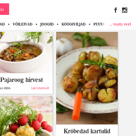
si
.. vaata veel
KAD
VÕILEIVAD
JOOGID
KÖÖGIVILJAD
PUUVILJAD
MARJAD
Pajaroog hirvest
as rõõm
Loe lähemalt
Krõbedad kartulid