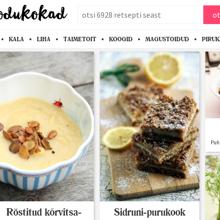
otsi
ot
KALA
LIHA
TAIMETOIT
KOOGID
MAGUSTOIDUD
PIRU
Puh
Sidruni-purukook
Röstitud kõrvitsa-