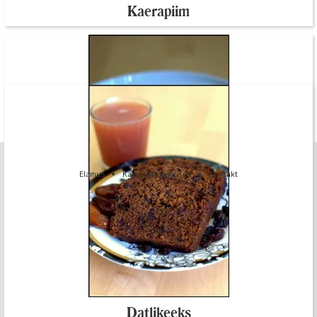
Kaerapiim
Elamus
Kasutustingimused
Kontakt
Kõik Kodukokad internetileheküljel avaldatud materjalid (postitused, tekstid,
pildid, graafika jms) on intellektuaalse omandi ese ning nende ilma loata
kasutamine on keelatud.
Köögiviljasupp ubade ja makaronidega
Datlikeeks