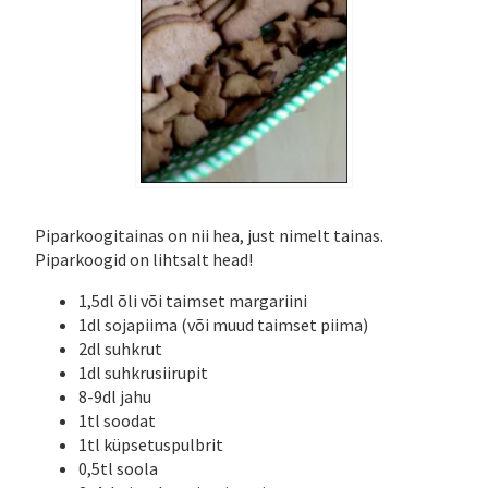
Piparkoogitainas on nii hea, just nimelt tainas.
Piparkoogid on lihtsalt head!
1,5dl õli või taimset margariini
1dl sojapiima (või muud taimset piima)
2dl suhkrut
1dl suhkrusiirupit
8-9dl jahu
1tl soodat
1tl küpsetuspulbrit
0,5tl soola