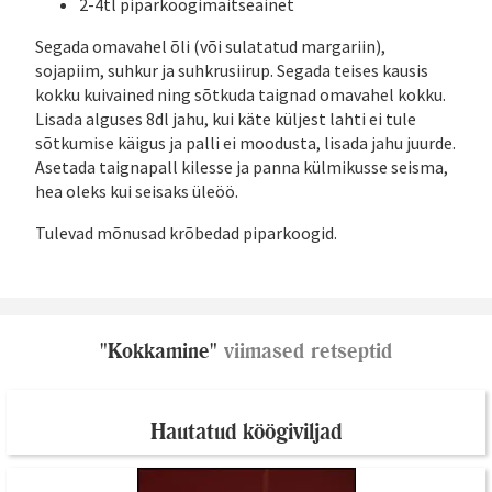
2-4tl piparkoogimaitseainet
Segada omavahel õli (või sulatatud margariin),
sojapiim, suhkur ja suhkrusiirup. Segada teises kausis
kokku kuivained ning sõtkuda taignad omavahel kokku.
Lisada alguses 8dl jahu, kui käte küljest lahti ei tule
sõtkumise käigus ja palli ei moodusta, lisada jahu juurde.
Asetada taignapall kilesse ja panna külmikusse seisma,
hea oleks kui seisaks üleöö.
Tulevad mõnusad krõbedad piparkoogid.
"Kokkamine"
viimased retseptid
Hautatud köögiviljad