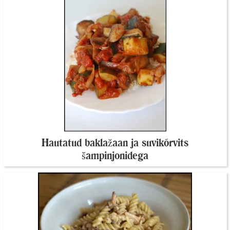
Hautatud baklažaan ja suvikõrvits
šampinjonidega