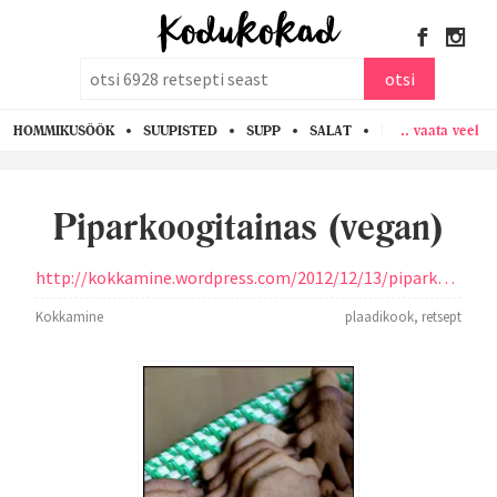
otsi
otsi
.. vaata veel
HOMMIKUSÖÖK
SUUPISTED
SUPP
SALAT
PASTA
KANA
Piparkoogitainas (vegan)
http://kokkamine.wordpress.com/2012/12/13/piparkoogitainas-vegan/
Kokkamine
plaadikook
,
retsept