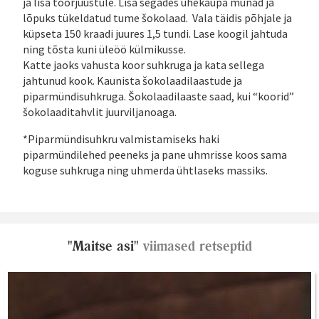
ja lisa toorjuustule. Lisa segades ühekaupa munad ja
lõpuks tükeldatud tume šokolaad. Vala täidis põhjale ja
küpseta 150 kraadi juures 1,5 tundi. Lase koogil jahtuda
ning tõsta kuni üleöö külmikusse.
Katte jaoks vahusta koor suhkruga ja kata sellega
jahtunud kook. Kaunista šokolaadilaastude ja
piparmündisuhkruga. Šokolaadilaaste saad, kui “koorid”
šokolaaditahvlit juurviljanoaga.
*Piparmündisuhkru valmistamiseks haki
piparmündilehed peeneks ja pane uhmrisse koos sama
koguse suhkruga ning uhmerda ühtlaseks massiks.
"Maitse asi"
viimased retseptid