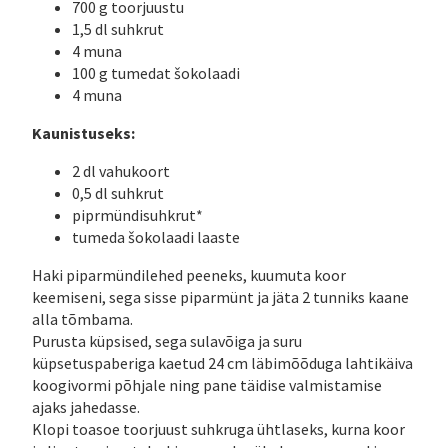
700 g toorjuustu
1,5 dl suhkrut
4 muna
100 g tumedat šokolaadi
4 muna
Kaunistuseks:
2 dl vahukoort
0,5 dl suhkrut
piprmündisuhkrut*
tumeda šokolaadi laaste
Haki piparmündilehed peeneks, kuumuta koor
keemiseni, sega sisse piparmünt ja jäta 2 tunniks kaane
alla tõmbama.
Purusta küpsised, sega sulavõiga ja suru
küpsetuspaberiga kaetud 24 cm läbimõõduga lahtikäiva
koogivormi põhjale ning pane täidise valmistamise
ajaks jahedasse.
Klopi toasoe toorjuust suhkruga ühtlaseks, kurna koor