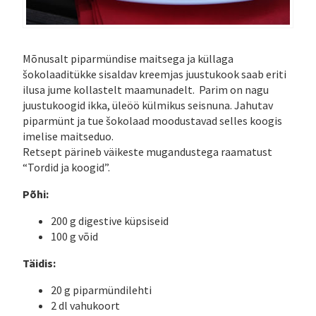
Mõnusalt piparmündise maitsega ja küllaga
šokolaaditükke sisaldav kreemjas juustukook saab eriti
ilusa jume kollastelt maamunadelt. Parim on nagu
juustukoogid ikka, üleöö külmikus seisnuna. Jahutav
piparmünt ja tue šokolaad moodustavad selles koogis
imelise maitseduo.
Retsept pärineb väikeste mugandustega raamatust
“Tordid ja koogid”.
Põhi:
200 g digestive küpsiseid
100 g võid
Täidis:
20 g piparmündilehti
2 dl vahukoort