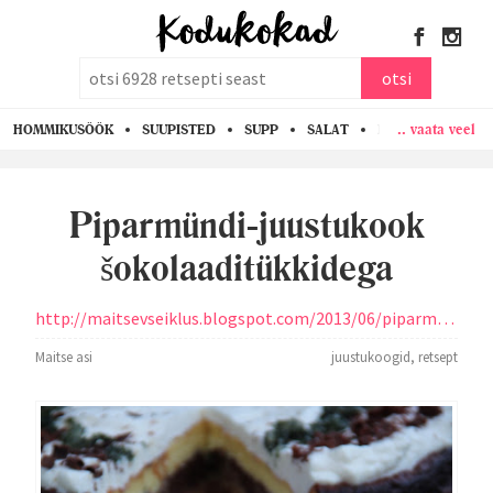
otsi
otsi
.. vaata veel
HOMMIKUSÖÖK
SUUPISTED
SUPP
SALAT
PASTA
KANA
Piparmündi-juustukook
šokolaaditükkidega
http://maitsevseiklus.blogspot.com/2013/06/piparmundi-juustukook-sokolaaditukkidega.html
Maitse asi
juustukoogid
,
retsept