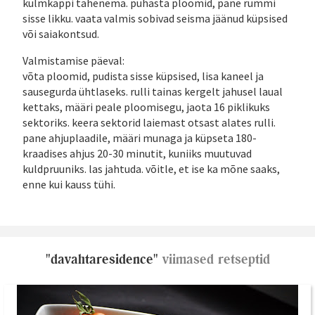
külmkappi tahenema. puhasta ploomid, pane rummi
sisse likku. vaata valmis sobivad seisma jäänud küpsised
või saiakontsud.
Valmistamise päeval:
võta ploomid, pudista sisse küpsised, lisa kaneel ja
sausegurda ühtlaseks. rulli tainas kergelt jahusel laual
kettaks, määri peale ploomisegu, jaota 16 piklikuks
sektoriks. keera sektorid laiemast otsast alates rulli.
pane ahjuplaadile, määri munaga ja küpseta 180-
kraadises ahjus 20-30 minutit, kuniiks muutuvad
kuldpruuniks. las jahtuda. võitle, et ise ka mõne saaks,
enne kui kauss tühi.
"davahtaresidence"
viimased retseptid