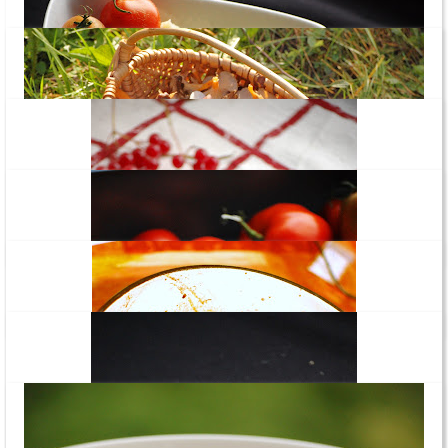
böfstrooganov ja hooaja esimene kartulipuder
lehterkukeseenepirukas