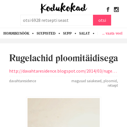
otsi
otsi
.. vaata veel
HOMMIKUSÖÖK
SUUPISTED
SUPP
SALAT
PASTA
KANA
Rugelachid ploomitäidisega
http://davahtaresidence.blogspot.com/2014/03/rugelachid-vol-ii-ploomitaidisega.html
davahtaresidence
magusad saiakesed
,
ploomid
,
retsept