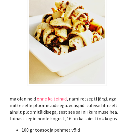
ma olen neid
enne ka teinud
, nami retsepti järgi. aga
mitte selle ploomitäidisega. edaspidi tulevad ilmselt
ainult ploomitäidisega, sest see sai nii kuramuse hea.
tainast tegin poole kogust, 16 on ka täiesti ok kogus.
100 gr toasooja pehmet võid