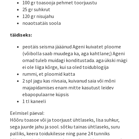
100 gr toasooja pehmet toorjuustu
25 gr suhkrut
120 gr nisujahu
noaotsatäis soola
täidiseks:
peotäis seisma jääänud Ageni kuivatet ploome
(võibolla saab muudega ka, aga kahtlane;) Ageni
omad tuleb muidagi konditustada. aga ükski mägi
ei ole liiga kõrge, kui sa oled toidublogija
rummi, et ploomid katta
2 spl jagu kas riivsaia, kuivanud saia või mõni
majapidamises enam mitte kasutust leidev
ebapopulaarne küpsis
1 tl kaneeli
Eelmisel päeval:
Hõõru toasoe või ja toorjuust ühtlaseks, lisa suhkur,
sega juurde jahu ja sool. sõtku tainas ühtlaseks, suru
palliks, keera toidukilesse ning pane 24 tunniks