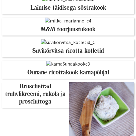
Laimise täidisega sõstrakook
M&M toorjuustukook
Suvikõrvitsa ricotta kotletid
Õunane ricottakook kamapõhjal
Bruschettad
trühvlikreemi, rukola ja
prosciuttoga