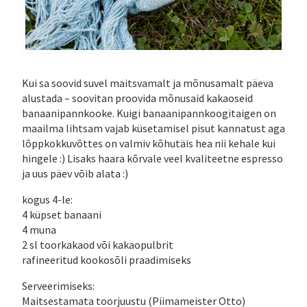
Kui sa soovid suvel maitsvamalt ja mõnusamalt päeva
alustada – soovitan proovida mõnusaid kakaoseid
banaanipannkooke. Kuigi banaanipannkoogitaigen on
maailma lihtsam vajab küsetamisel pisut kannatust aga
lõppkokkuvõttes on valmiv kõhutäis hea nii kehale kui
hingele :) Lisaks haara kõrvale veel kvaliteetne espresso
ja uus päev võib alata :)
kogus 4-le:
4 küpset banaani
4 muna
2 sl toorkakaod või kakaopulbrit
rafineeritud kookosõli praadimiseks
Serveerimiseks:
Maitsestamata toorjuustu (Piimameister Otto)