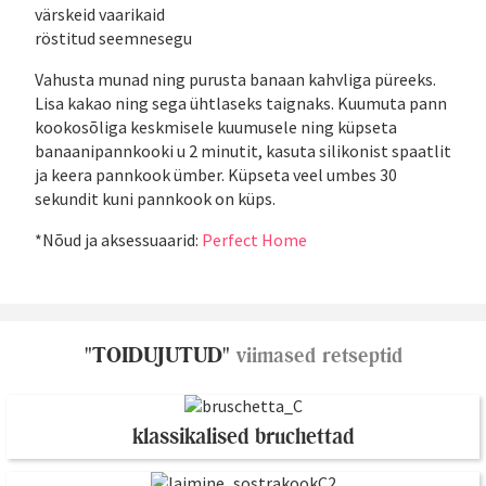
värskeid vaarikaid
röstitud seemnesegu
Vahusta munad ning purusta banaan kahvliga püreeks.
Lisa kakao ning sega ühtlaseks taignaks. Kuumuta pann
kookosõliga keskmisele kuumusele ning küpseta
banaanipannkooki u 2 minutit, kasuta silikonist spaatlit
ja keera pannkook ümber. Küpseta veel umbes 30
sekundit kuni pannkook on küps.
*Nõud ja aksessuaarid:
Perfect Home
"TOIDUJUTUD"
viimased retseptid
klassikalised bruchettad