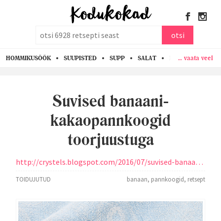
otsi
otsi
.. vaata veel
HOMMIKUSÖÖK
SUUPISTED
SUPP
SALAT
PASTA
KANA
Suvised banaani-
kakaopannkoogid
toorjuustuga
http://crystels.blogspot.com/2016/07/suvised-banaani-kakaopannkoogid.html
TOIDUJUTUD
banaan
,
pannkoogid
,
retsept