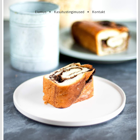
Elamus
Kasutustingimused
Kontakt
Mureli chia puding
Kõik Kodukokad internetileheküljel avaldatud materjalid (postitused, tekstid,
pildid, graafika jms) on intellektuaalse omandi ese ning nende ilma loata
kasutamine on keelatud.
Vürtsikas kodujuustusalat
Valge šokolaadi vaht põldmarja jogurti ja
granolaga
Muraka šokolaadikook
Pasta vürtsika indiapähklivõikastmega
Šokolaadi glasuuris chia puding