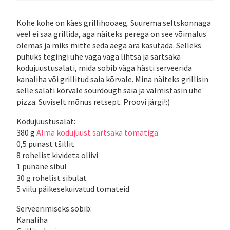
Kohe kohe on käes grillihooaeg. Suurema seltskonnaga
veel ei saa grillida, aga näiteks perega on see võimalus
olemas ja miks mitte seda aega ära kasutada. Selleks
puhuks tegingi ühe väga väga lihtsa ja särtsaka
kodujuustusalati, mida sobib väga hästi serveerida
kanaliha või grillitud saia kõrvale. Mina näiteks grillisin
selle salati kõrvale sourdough saia ja valmistasin ühe
pizza. Suviselt mõnus retsept. Proovi järgi!:)
Kodujuustusalat:
380 g
Alma kodujuust särtsaka tomatiga
0,5 punast tšillit
8 rohelist kivideta oliivi
1 punane sibul
30 g rohelist sibulat
5 viilu päikesekuivatud tomateid
Serveerimiseks sobib:
Kanaliha