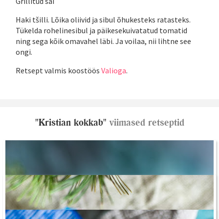
Grillitud sai
Haki tšilli. Lõika oliivid ja sibul õhukesteks ratasteks.
Tükelda rohelinesibul ja päikesekuivatatud tomatid
ning sega kõik omavahel läbi. Ja voilaa, nii lihtne see
ongi.
Retsept valmis koostöös
Valioga
.
"Kristian kokkab"
viimased retseptid