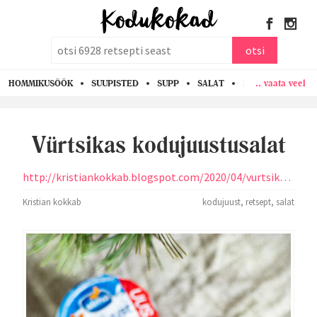
otsi
otsi
.. vaata veel
HOMMIKUSÖÖK
SUUPISTED
SUPP
SALAT
PASTA
KANA
Vürtsikas kodujuustusalat
http://kristiankokkab.blogspot.com/2020/04/vurtsikas-kodujuustusalat.html
Kristian kokkab
kodujuust
,
retsept
,
salat