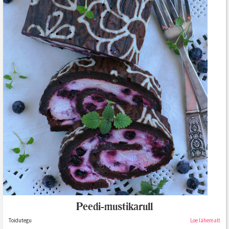
Peedi-mustikarull
Toidutegu
Loe lähemalt