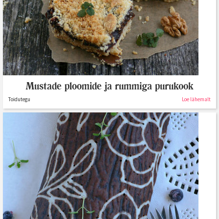
Mustade ploomide ja rummiga purukook
Toidutegu
Loe lähemalt