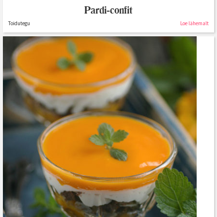
Pardi-confit
Toidutegu
Loe lähemalt