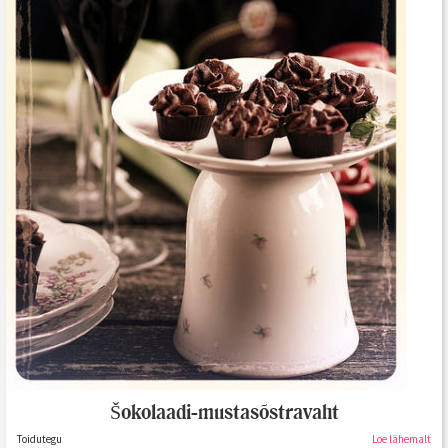
Šokolaadi-mustasõstravaht
Toidutegu
Loe lähemalt