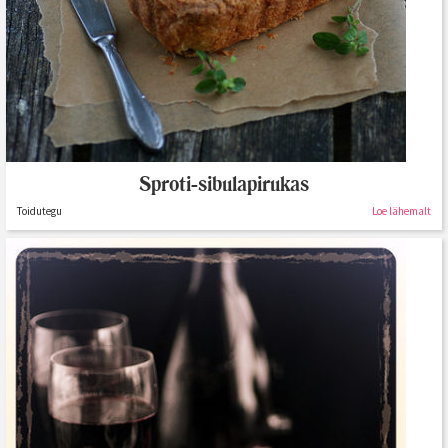
Sproti-sibulapirukas
Toidutegu
Loe lähemalt