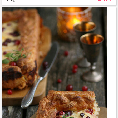
Toidutegu
Loe lähemalt