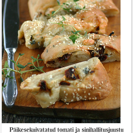
Päikesekuivatatud tomati ja sinihallitusjuustu