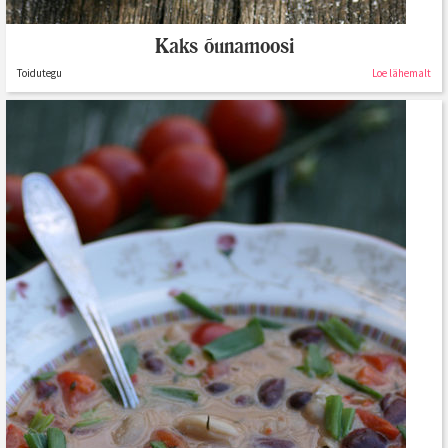
Kaks õunamoosi
Toidutegu
Loe lähemalt