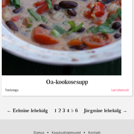
Oa-kookosesupp
Toidutegu
Loe lähemalt
←
Eelmine lehekülg
1
2
3
4
5
6
Järgmine lehekülg
→
Elamus
Kasutustingimused
Kontakt