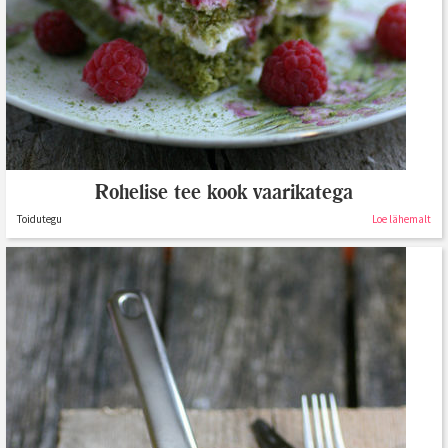
Rohelise tee kook vaarikatega
Toidutegu
Loe lähemalt