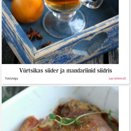
Vürtsikas siider ja mandariinid siidris
Toidutegu
Loe lähemalt