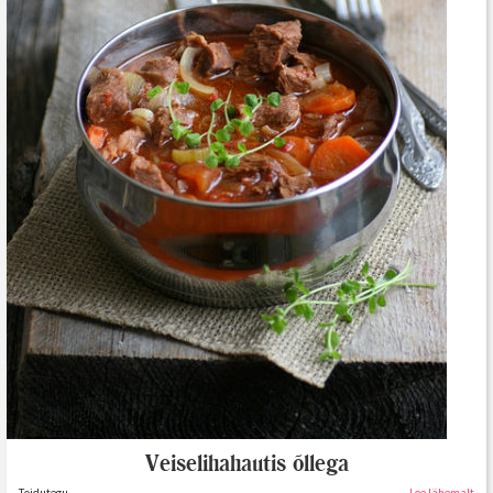
Veiselihahautis õllega