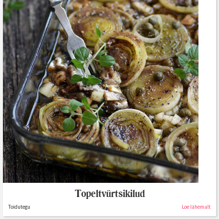
Topeltvürtsikilud
Toidutegu
Loe lähemalt