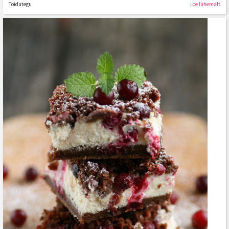
Toidutegu
Loe lähemalt