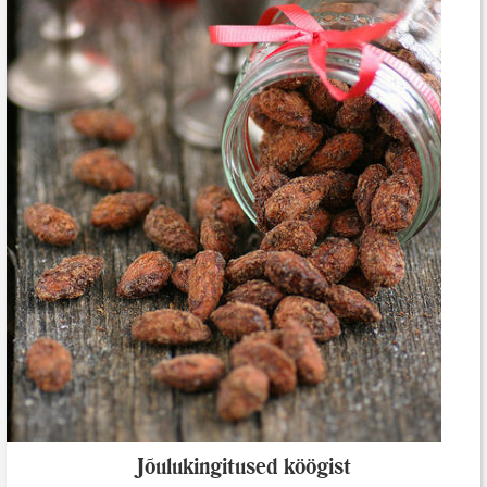
Jõulukingitused köögist