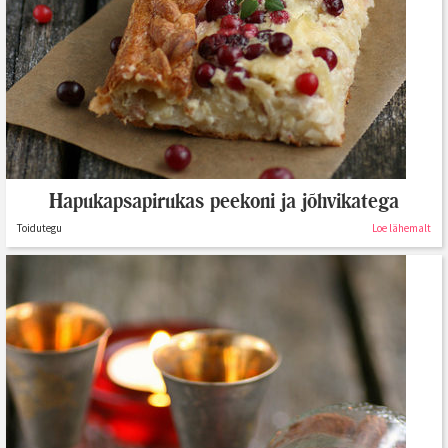
Hapukapsapirukas peekoni ja jõhvikatega
Toidutegu
Loe lähemalt