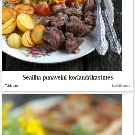
Sealiha punaveini-koriandrikastmes
Toidutegu
Loe lähemalt