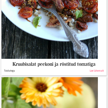
Kruubisalat peekoni ja röstitud tomatiga
Toidutegu
Loe lähemalt