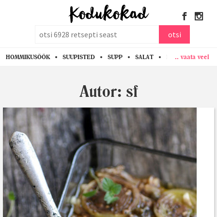
otsi
otsi
.. vaata veel
HOMMIKUSÖÖK
SUUPISTED
SUPP
SALAT
PASTA
KANA
Autor:
sf