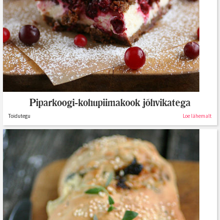
Piparkoogi-kohupiimakook jõhvikatega
Toidutegu
Loe lähemalt