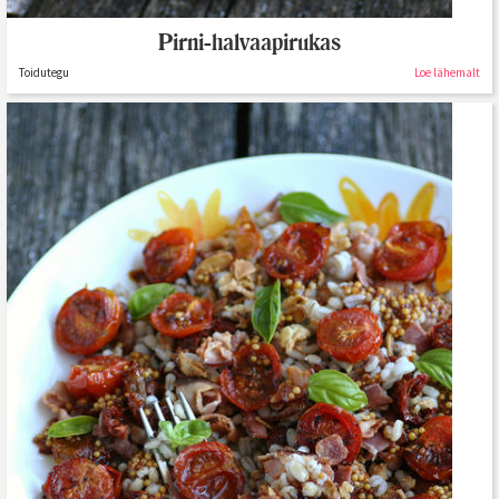
Pirni-halvaapirukas
Toidutegu
Loe lähemalt