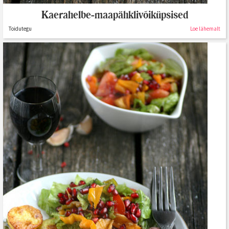
Kaerahelbe-maapähklivõiküpsised
Toidutegu
Loe lähemalt