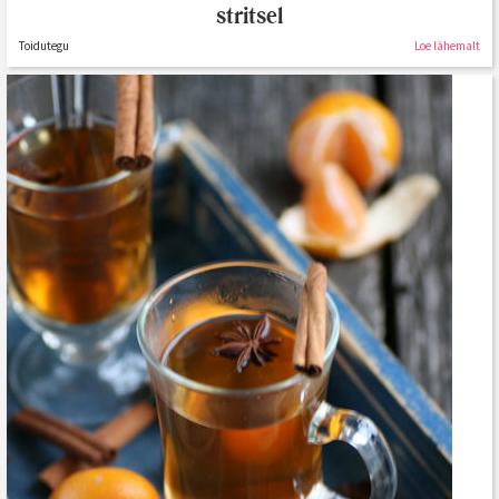
stritsel
Toidutegu
Loe lähemalt