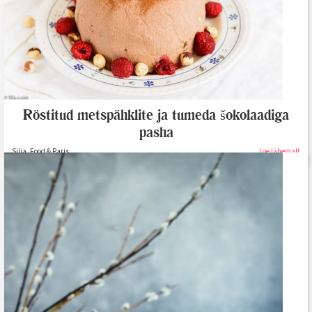
Röstitud metspähklite ja tumeda šokolaadiga
pasha
Silja, Food & Paris
Loe lähemalt