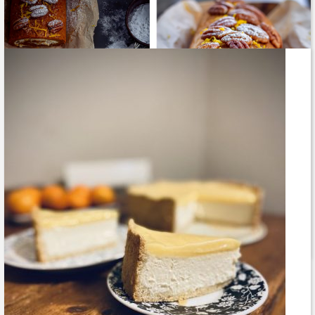
Kõrvitsarull
Puhas rõõm
Loe lähemalt