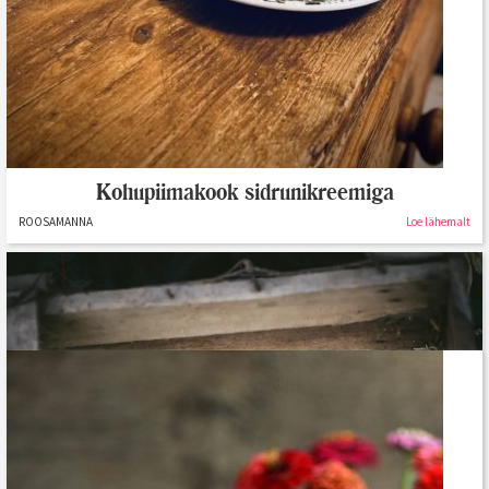
Kohupiimakook sidrunikreemiga
ROOSAMANNA
Loe lähemalt