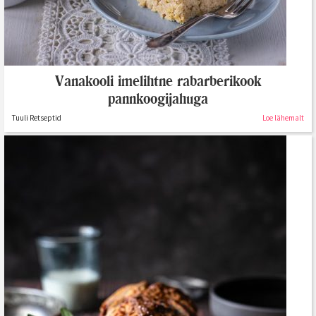
Vanakooli imelihtne rabarberikook
pannkoogijahuga
Tuuli Retseptid
Loe lähemalt