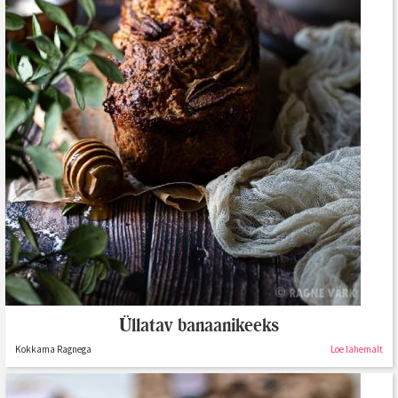
Üllatav banaanikeeks
Kokkama Ragnega
Loe lähemalt