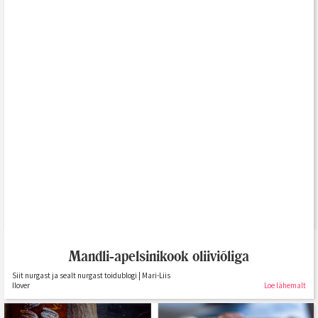
Küpsisetort metspähklikreemiga
KOOGIKONTOR | Merilin Siimpoeg toidublogi
Loe lähemalt
Mandli-apelsinikook oliiviõliga
Siit nurgast ja sealt nurgast toidublogi | Mari-Liis
Ilover
Loe lähemalt