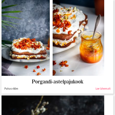
Porgandi-astelpajukook
Puhas rõõm
Loe lähemalt