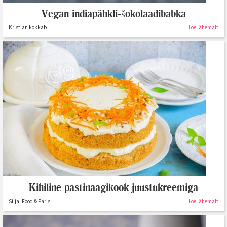
Vegan indiapähkli-šokolaadibabka
Kristian kokkab
Loe lähemalt
Kihiline pastinaagikook juustukreemiga
Silja, Food & Paris
Loe lähemalt