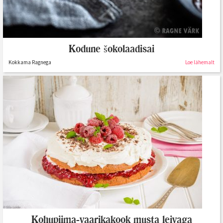
Kodune šokolaadisai
Kokkama Ragnega
Loe lähemalt
Kohupiima-vaarikakook musta leivaga