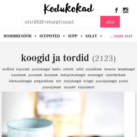
otsi
otsi
.. vaata veel
HOMMIKUSÖÖK
SUUPISTED
SUPP
SALAT
PASTA
KANA
koogid ja tordid
(2123)
muffinid
küpsised
juustukoogid
keeks
vahvlid
rullid
plaadikook
brownie
beseekoogid
kausikook
purukook
õunakook
kohupiimakoogid
minikoogid
rabarberikook
šokolaadikoogid
porgandikook
tort
marjakoogid
kringel
puuviljakoogid
pasha
puuviljakook
struudel
küpsisetort