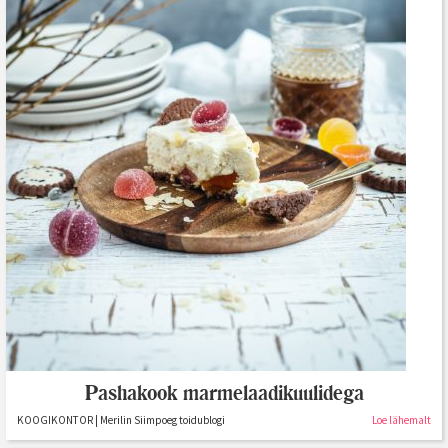
Pashakook marmelaadikuulidega
KOOGIKONTOR | Merilin Siimpoeg toidublogi
Loe lähemalt