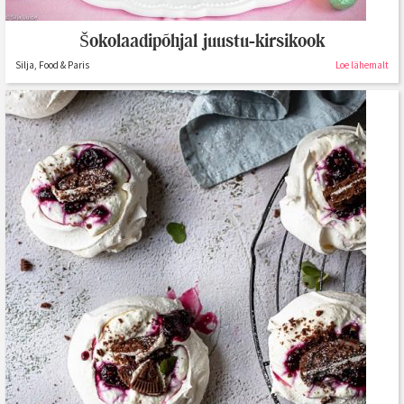
Šokolaadipõhjal juustu-kirsikook
Silja, Food & Paris
Loe lähemalt