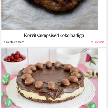
Kõrvitsaküpsised šokolaadiga
davahtaresidence
Loe lähemalt