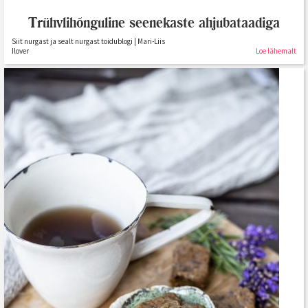
Trühvlihõnguline seenekaste ahjubataadiga
Siit nurgast ja sealt nurgast toidublogi | Mari-Liis
Ilover
Loe lähemalt