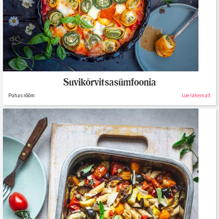
Suvikõrvitsasümfoonia
Puhas rõõm
Loe lähemalt