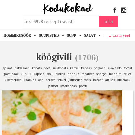
otsi
otsi
.. vaata veel
HOMMIKUSÖÖK
SUUPISTED
SUPP
SALAT
PASTA
KANA
köögivili
(1706)
spinat
baklažaan
kõrvits
peet
suvikõrvits
kartul
kapsas
porgand
avokaado
tomat
pastinaak
kurk
lillkapsas
sibul
brokoli
paprika
rabarber
spargel
maapirn
seller
kikerherned
kaalikas
oad
herned
fenkol
juurseller
redis
bataat
artišok
küüslauk
paksoi
rooskapsas
porru