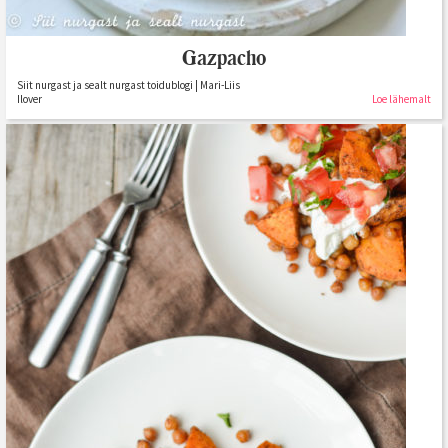
Gazpacho
Siit nurgast ja sealt nurgast toidublogi | Mari-Liis
Ilover
Loe lähemalt