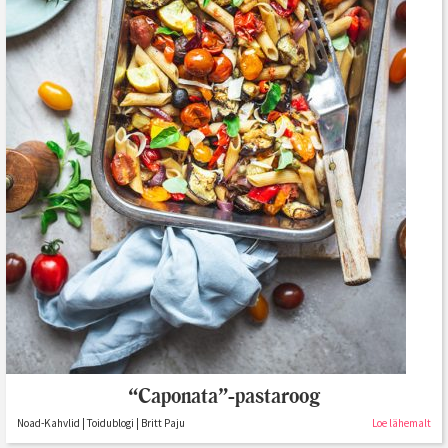
“Caponata”-pastaroog
Noad-Kahvlid | Toidublogi | Britt Paju
Loe lähemalt