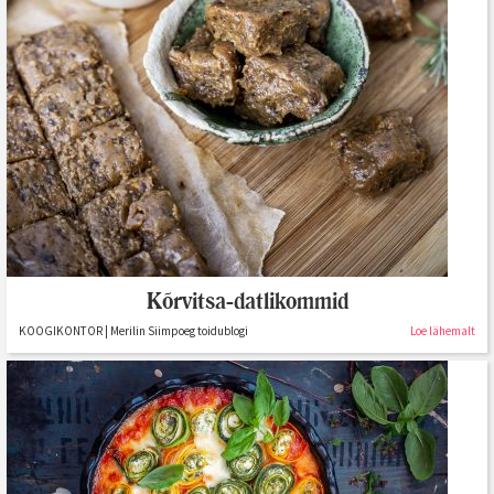
Kõrvitsa-datlikommid
KOOGIKONTOR | Merilin Siimpoeg toidublogi
Loe lähemalt