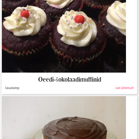
Oeedi-šokolaadimuffinid
laualamp
Loe lähemalt