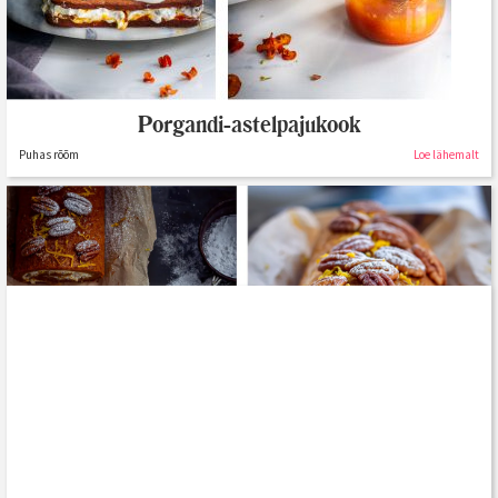
Porgandi-astelpajukook
Puhas rõõm
Loe lähemalt