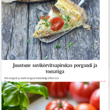
Tomati-suvikõrvitsa galette (GV)
KOOGIKONTOR | Merilin Siimpoeg toidublogi
Loe lähemalt
Juustune suvikõrvitsapirukas porgandi ja
tomatiga
Siit nurgast ja sealt nurgast toidublogi | Mari-Liis
Ilover
Loe lähemalt