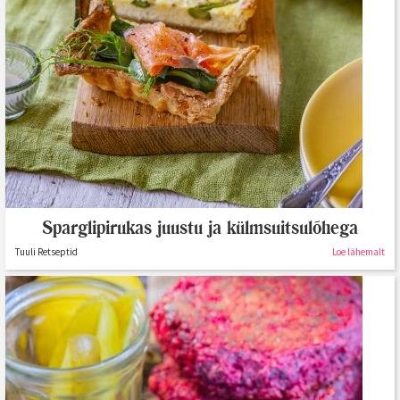
Sparglipirukas juustu ja külmsuitsulõhega
Tuuli Retseptid
Loe lähemalt