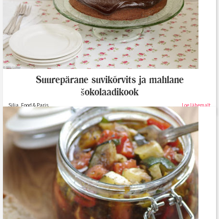
Suurepärane suvikõrvits ja mahlane
šokolaadikook
Silja, Food & Paris
Loe lähemalt