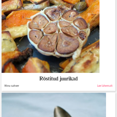
Röstitud juurikad
Minu sahver
Loe lähemalt