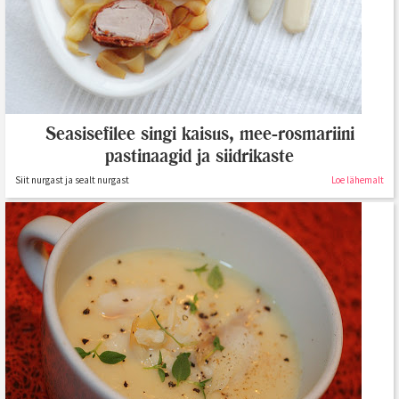
Seasisefilee singi kaisus, mee-rosmariini
pastinaagid ja siidrikaste
Siit nurgast ja sealt nurgast
Loe lähemalt