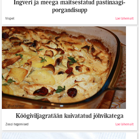
Ingveri ja meega maitsestatud pastinaagi-
porgandisupp
Vispel
Loe lähemalt
Köögiviljagratään kuivatatud jõhvikatega
Zoozi tegemised
Loe lähemalt