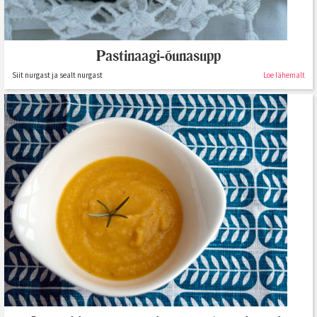
Pastinaagi-õunasupp
Siit nurgast ja sealt nurgast
Loe lähemalt