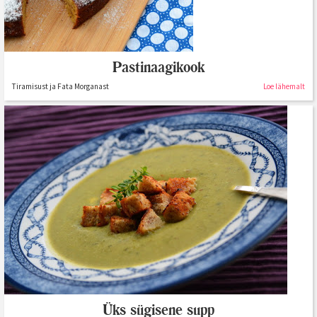
Pastinaagikook
Tiramisust ja Fata Morganast
Loe lähemalt
Üks sügisene supp