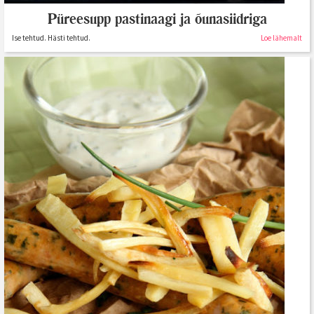
Püreesupp pastinaagi ja õunasiidriga
Ise tehtud. Hästi tehtud.
Loe lähemalt