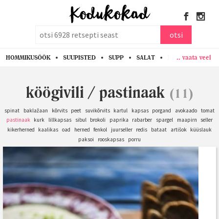
otsi
otsi
.. vaata veel
HOMMIKUSÖÖK
SUUPISTED
SUPP
SALAT
PASTA
KANA
köögivili
/
pastinaak
(11)
spinat
baklažaan
kõrvits
peet
suvikõrvits
kartul
kapsas
porgand
avokaado
tomat
pastinaak
kurk
lillkapsas
sibul
brokoli
paprika
rabarber
spargel
maapirn
seller
kikerherned
kaalikas
oad
herned
fenkol
juurseller
redis
bataat
artišok
küüslauk
paksoi
rooskapsas
porru