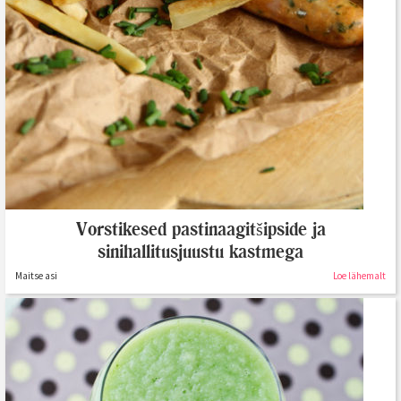
Vorstikesed pastinaagitšipside ja
sinihallitusjuustu kastmega
Maitse asi
Loe lähemalt