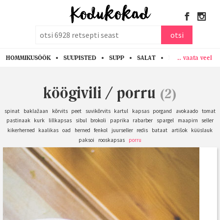
otsi
otsi
.. vaata veel
HOMMIKUSÖÖK
SUUPISTED
SUPP
SALAT
PASTA
KANA
köögivili
/
porru
(2)
spinat
baklažaan
kõrvits
peet
suvikõrvits
kartul
kapsas
porgand
avokaado
tomat
pastinaak
kurk
lillkapsas
sibul
brokoli
paprika
rabarber
spargel
maapirn
seller
kikerherned
kaalikas
oad
herned
fenkol
juurseller
redis
bataat
artišok
küüslauk
paksoi
rooskapsas
porru