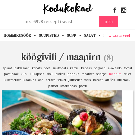
otsi
otsi
.. vaata veel
HOMMIKUSÖÖK
SUUPISTED
SUPP
SALAT
PASTA
KANA
köögivili
/
maapirn
(8)
spinat
baklažaan
kõrvits
peet
suvikõrvits
kartul
kapsas
porgand
avokaado
tomat
pastinaak
kurk
lillkapsas
sibul
brokoli
paprika
rabarber
spargel
maapirn
seller
kikerherned
kaalikas
oad
herned
fenkol
juurseller
redis
bataat
artišok
küüslauk
paksoi
rooskapsas
porru