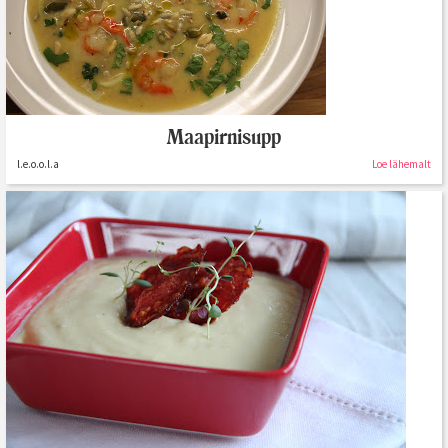
Maapirnisupp
l.e.o.o.l.a
Loe lähemalt