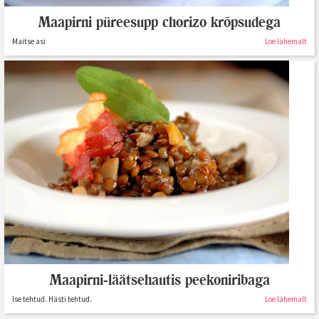
Maapirni püreesupp chorizo krõpsudega
Maitse asi
Loe lähemalt
Maapirni-läätsehautis peekoniribaga
Ise tehtud. Hästi tehtud.
Loe lähemalt