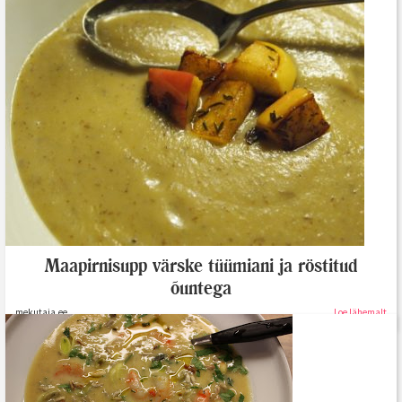
Maapirnisupp värske tüümiani ja röstitud
õuntega
mekutaja.ee
Loe lähemalt