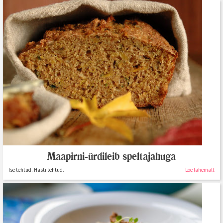
Maapirni-ürdileib speltajahuga
Ise tehtud. Hästi tehtud.
Loe lähemalt