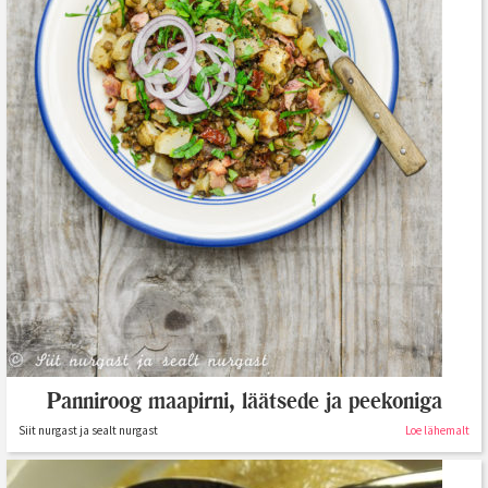
Panniroog maapirni, läätsede ja peekoniga
Siit nurgast ja sealt nurgast
Loe lähemalt