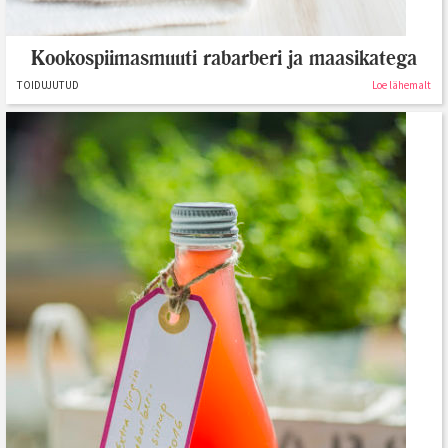
Kookospiimasmuuti rabarberi ja maasikatega
TOIDUJUTUD
Loe lähemalt