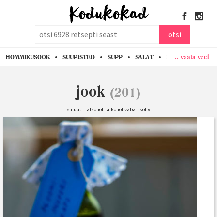
otsi
otsi
.. vaata veel
HOMMIKUSÖÖK
SUUPISTED
SUPP
SALAT
PASTA
KANA
jook
(201)
smuuti
alkohol
alkoholivaba
kohv