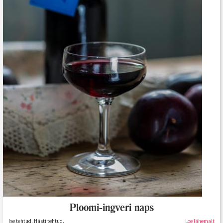
Ploomi-ingveri naps
Ise tehtud. Hästi tehtud.
Loe lähemalt