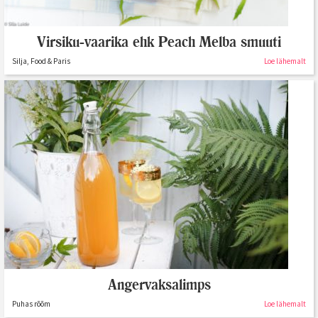
Virsiku-vaarika ehk Peach Melba smuuti
Silja, Food & Paris
Loe lähemalt
Angervaksalimps
Puhas rõõm
Loe lähemalt