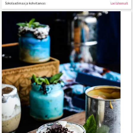
Šokolaadimaa ja kohvitaevas
Loe lähemalt