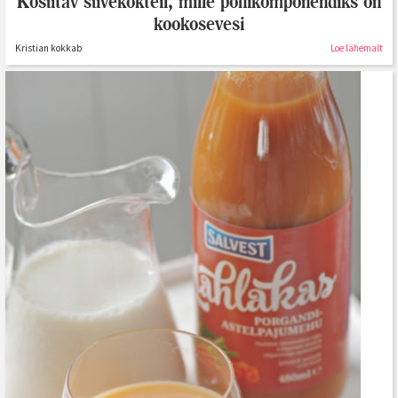
Kosutav suvekokteil, mille põhikomponendiks on
kookosevesi
Kristian kokkab
Loe lähemalt