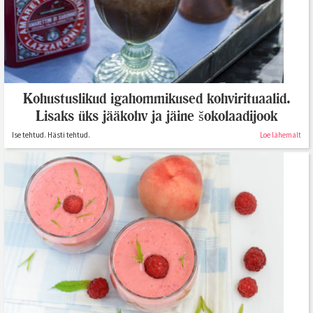
Kohustuslikud igahommikused kohvirituaalid.
Lisaks üks jääkohv ja jäine šokolaadijook
Ise tehtud. Hästi tehtud.
Loe lähemalt