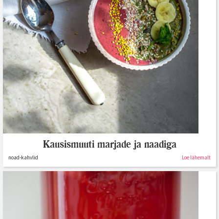
Kausismuuti marjade ja naadiga
noad-kahvlid
Loe lähemalt