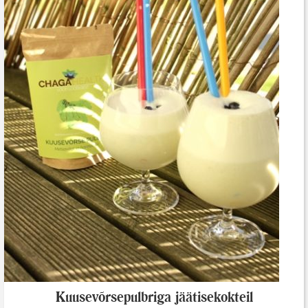
Kuusevõrsepulbriga jäätisekokteil