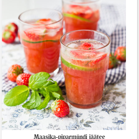
Maasika-piparmündi jäätee