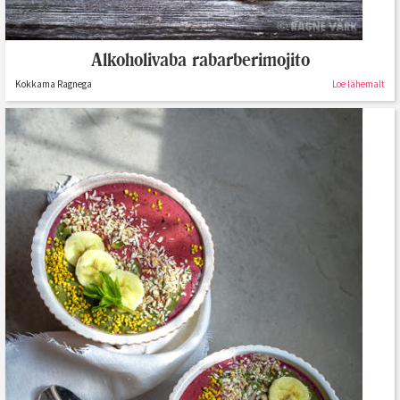
Alkoholivaba rabarberimojito
Kokkama Ragnega
Loe lähemalt