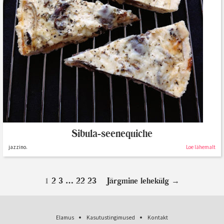
Sibula-seenequiche
jazzino.
Loe lähemalt
1
2
3
…
22
23
Järgmine lehekülg
→
Elamus
Kasutustingimused
Kontakt