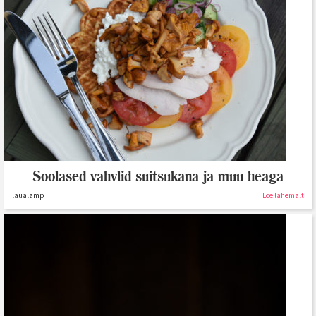
Soolased vahvlid suitsukana ja muu heaga
laualamp
Loe lähemalt