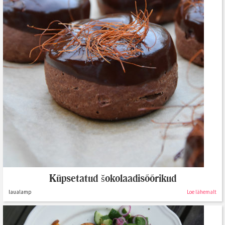
Küpsetatud šokolaadisõõrikud
laualamp
Loe lähemalt