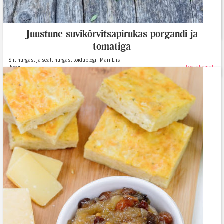
Tomati-suvikõrvitsa galette (GV)
KOOGIKONTOR | Merilin Siimpoeg toidublogi
Loe lähemalt
Juustune suvikõrvitsapirukas porgandi ja
tomatiga
Siit nurgast ja sealt nurgast toidublogi | Mari-Liis
Ilover
Loe lähemalt