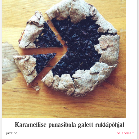
Karamellise punasibula galett rukkipõhjal
.jazzino.
Loe lähemalt