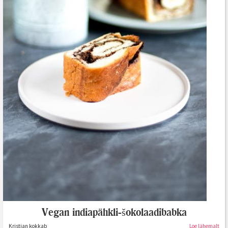
Vegan indiapähkli-šokolaadibabka
Kristian kokkab
Loe lähemalt