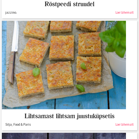
Röstpeedi struudel
jazzino.
Loe lähemalt
Lihtsamast lihtsam juustuküpsetis
Silja, Food & Paris
Loe lähemalt