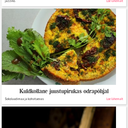
jazzino.
Loe lähemalt
Kuldkollane juustupirukas odrapõhjal
Šokolaadimaa ja kohvitaevas
Loe lähemalt