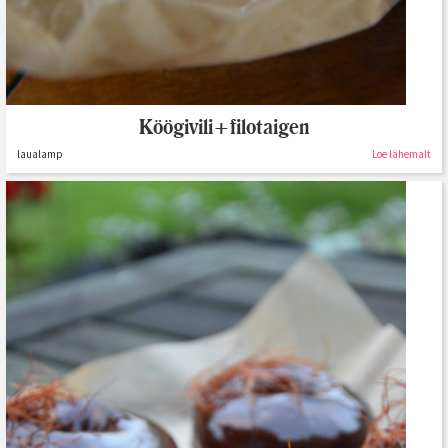
Köögivili+filotaigen
laualamp
Loe lähemalt