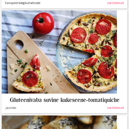
Vanapere köögikatsetused
Loe lähemalt
Gluteenivaba suvine kukeseene-tomatiquiche
.jazzino.
Loe lähemalt