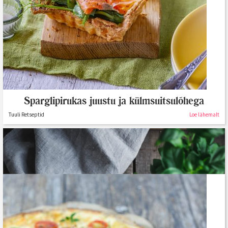
Sparglipirukas juustu ja külmsuitsulõhega
Tuuli Retseptid
Loe lähemalt