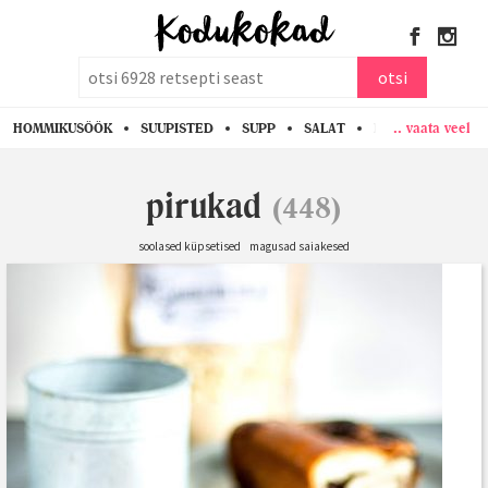
otsi
otsi
.. vaata veel
HOMMIKUSÖÖK
SUUPISTED
SUPP
SALAT
PASTA
KANA
pirukad
(448)
soolased küpsetised
magusad saiakesed