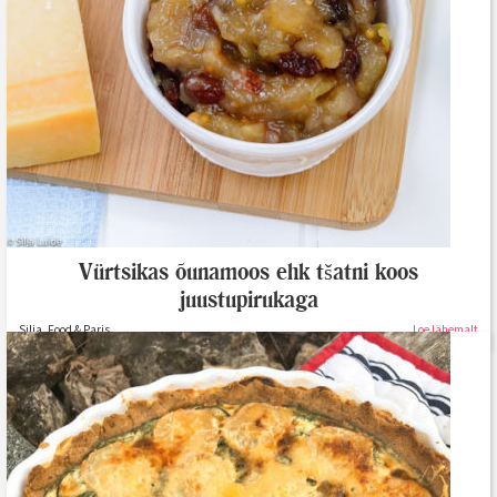
Vürtsikas õunamoos ehk tšatni koos
juustupirukaga
Silja, Food & Paris
Loe lähemalt