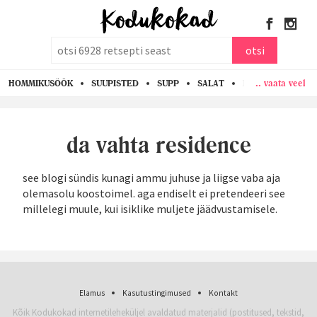
otsi
otsi
.. vaata veel
HOMMIKUSÖÖK
SUUPISTED
SUPP
SALAT
PASTA
KANA
da vahta residence
see blogi sündis kunagi ammu juhuse ja liigse vaba aja
olemasolu koostoimel. aga endiselt ei pretendeeri see
millelegi muule, kui isiklike muljete jäädvustamisele.
Elamus
Kasutustingimused
Kontakt
Kõik Kodukokad internetileheküljel avaldatud materjalid (postitused, tekstid,