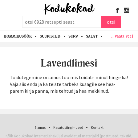
otsi
otsi
.. vaata veel
HOMMIKUSÖÖK
SUUPISTED
SUPP
SALAT
PASTA
KANA
Lavendlimesi
Toidutegemine on ainus töö mis toidab- minul hinge ka!
Vaja siis enda ja ka teiste tarbeks kusagile see hea-
parem kirja panna, mis tehtud ja hea mekkinud.
Elamus
Kasutustingimused
Kontakt
Kõik Kodukokad internetileheküljel avaldatud materjalid (postitused, tekstid,