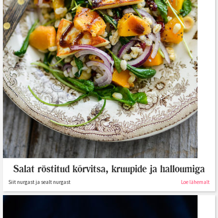
Salat röstitud kõrvitsa, kruupide ja halloumiga
Siit nurgast ja sealt nurgast
Loe lähemalt