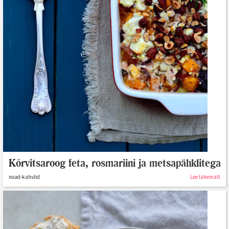
Kõrvitsaroog feta, rosmariini ja metsapähklitega
noad-kahvlid
Loe lähemalt