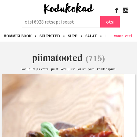
otsi
otsi
.. vaata veel
HOMMIKUSÖÖK
SUUPISTED
SUPP
SALAT
PASTA
KANA
piimatooted
(715)
kohupiim ja ricotta
juust
kodujuust
jogurt
piim
kondenspiim