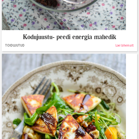
Kodujuustu- peedi energia mahedik
TOIDUJUTUD
Loe lähemalt