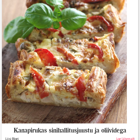
Kanapirukas sinihallitusjuustu ja oliividega
Liisi Blogi
Loe lähemalt