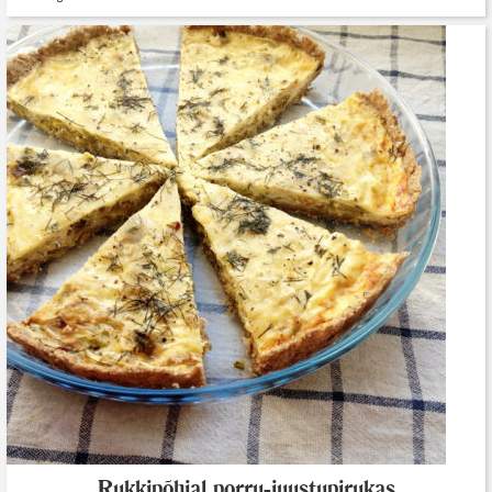
Rukkipõhjal porru-juustupirukas