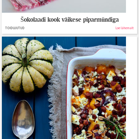
Šokolaadi kook väikese piparmündiga
TOIDUJUTUD
Loe lähemalt