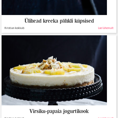
Ülihead kreeka pähkli küpsised
Kristian kokkab
Loe lähemalt
Virsiku-papaia jogurtikook