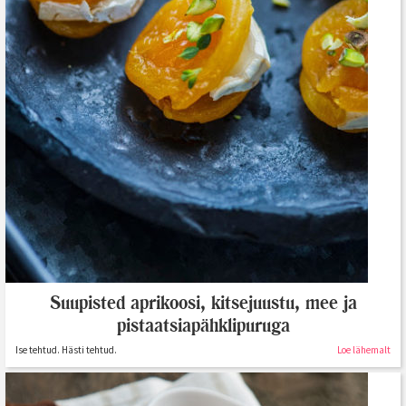
Suupisted aprikoosi, kitsejuustu, mee ja
pistaatsiapähklipuruga
Ise tehtud. Hästi tehtud.
Loe lähemalt