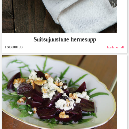
Suitsujuustune hernesupp
TOIDUJUTUD
Loe lähemalt