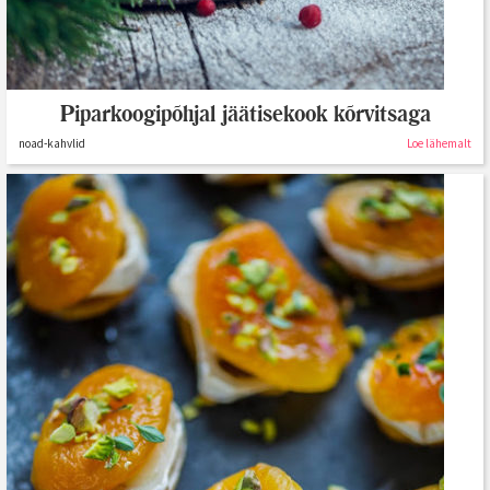
Piparkoogipõhjal jäätisekook kõrvitsaga
noad-kahvlid
Loe lähemalt