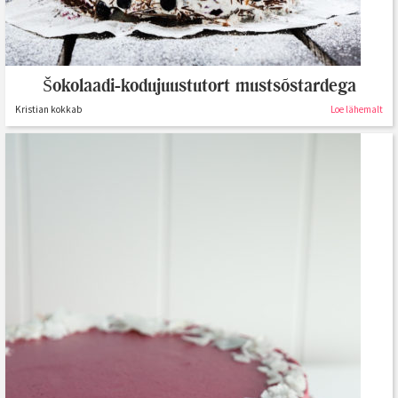
Šokolaadi-kodujuustutort mustsõstardega
Kristian kokkab
Loe lähemalt