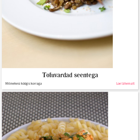
Tofuvardad seentega
Mitmekesi köögis korraga
Loe lähemalt