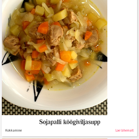
Sojapalli köögiviljasupp
Kokkamine
Loe lähemalt