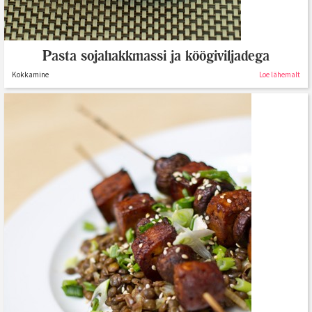
Pasta sojahakkmassi ja köögiviljadega
Kokkamine
Loe lähemalt