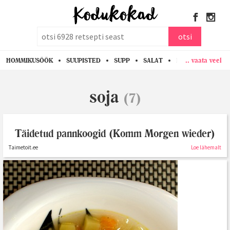
otsi
otsi
.. vaata veel
HOMMIKUSÖÖK
SUUPISTED
SUPP
SALAT
PASTA
KANA
soja
(7)
Täidetud pannkoogid (Komm Morgen wieder)
Taimetoit.ee
Loe lähemalt