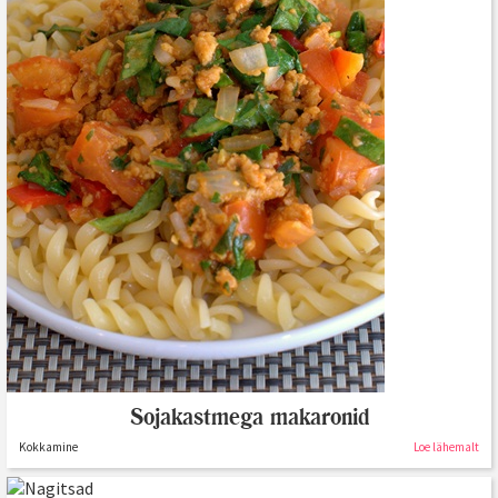
Sojakastmega makaronid
Kokkamine
Loe lähemalt