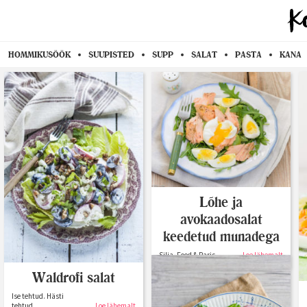
HOMMIKUSÖÖK
SUUPISTED
SUPP
SALAT
PASTA
KANA
Lõhe ja
avokaadosalat
keedetud munadega
Silja, Food & Paris
Loe lähemalt
Waldrofi salat
Ise tehtud. Hästi
tehtud.
Loe lähemalt