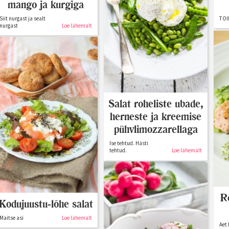
mango ja kurgiga
Siit nurgast ja sealt
TOI
nurgast
Loe lähemalt
Salat roheliste ubade,
herneste ja kreemise
pühvlimozzarellaga
Ise tehtud. Hästi
tehtud.
Loe lähemalt
R
Kodujuustu-lõhe salat
Maitse asi
Loe lähemalt
Aet 