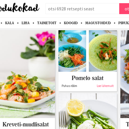
otsi
ot
KALA
LIHA
TAIMETOIT
KOOGID
MAGUSTOIDUD
PIRU
Pomelo salat
Puhas rõõm
Loe lähemalt
Kreveti-nuudlisalat
T