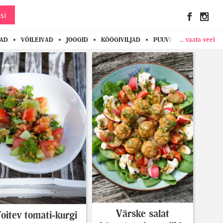
si
.. vaata veel
KAD
VÕILEIVAD
JOOGID
KÖÖGIVILJAD
PUUVILJAD
MARJAD
Värske salat
oitev tomati-kurgi