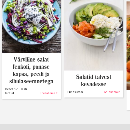
Värviline salat
fenkoli, punase
kapsa, peedi ja
Salatid talvest
sibulaseemnetega
kevadesse
Ise tehtud. Hästi
Puhas rõõm
Loe lähemalt
tehtud.
Loe lähemalt