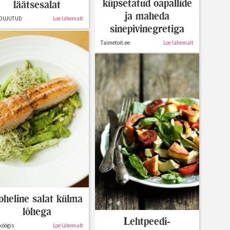
küpsetatud oapallide
läätsesalat
ja maheda
DUJUTUD
Loe lähemalt
sinepivinegretiga
Taimetoit.ee
Loe lähemalt
oheline salat külma
lõhega
Lehtpeedi-
köögis
Loe lähemalt