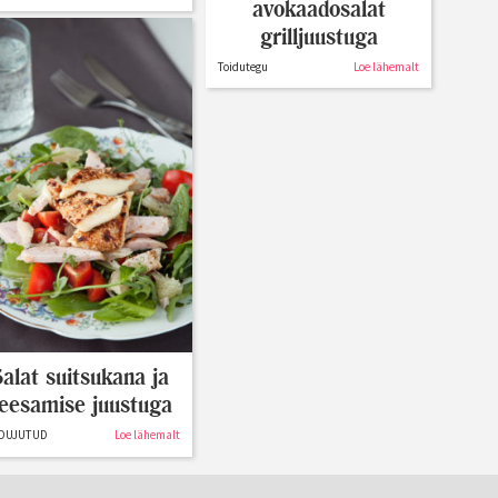
avokaadosalat
grilljuustuga
Toidutegu
Loe lähemalt
alat suitsukana ja
eesamise juustuga
DUJUTUD
Loe lähemalt