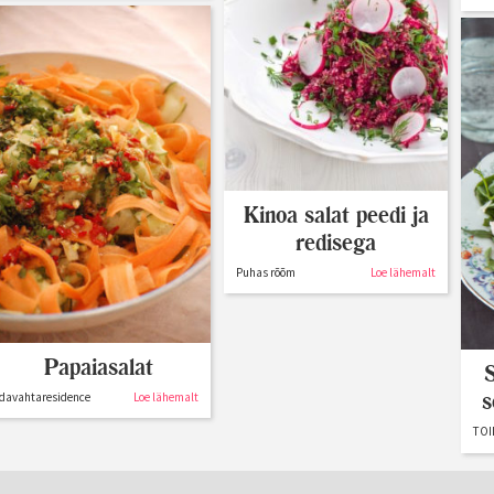
Kinoa salat peedi ja
redisega
Puhas rõõm
Loe lähemalt
Papaiasalat
S
s
davahtaresidence
Loe lähemalt
TOI