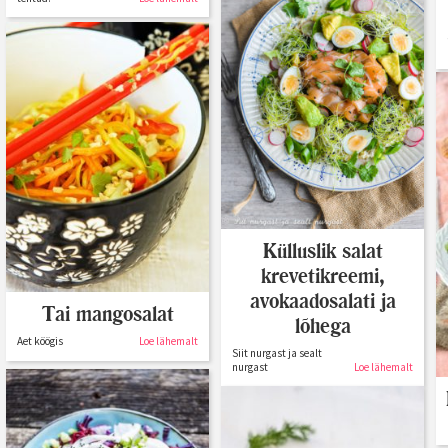
Külluslik salat
krevetikreemi,
avokaadosalati ja
Tai mangosalat
lõhega
Aet köögis
Loe lähemalt
Siit nurgast ja sealt
nurgast
Loe lähemalt