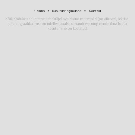
Elamus
Kasutustingimused
Kontakt
Kõik Kodukokad internetileheküljel avaldatud materjalid (postitused, tekstid,
pildid, graafika jms) on intellektuaalse omandi ese ning nende ilma loata
kasutamine on keelatud.