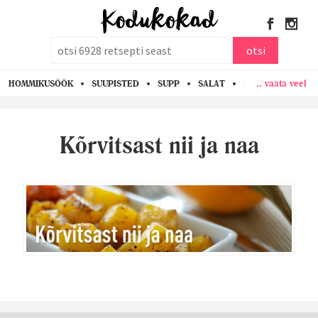
otsi
otsi
.. vaata veel
HOMMIKUSÖÖK
SUUPISTED
SUPP
SALAT
PASTA
KANA
Kõrvitsast nii ja naa