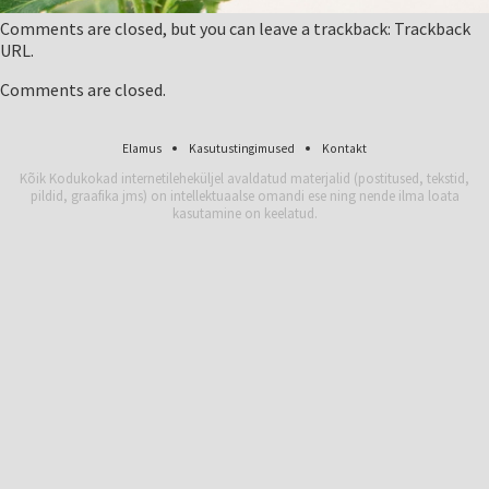
Comments are closed, but you can leave a trackback:
Trackback
URL
.
Comments are closed.
Elamus
Kasutustingimused
Kontakt
Kõik Kodukokad internetileheküljel avaldatud materjalid (postitused, tekstid,
pildid, graafika jms) on intellektuaalse omandi ese ning nende ilma loata
kasutamine on keelatud.