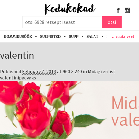
otsi
otsi
.. vaata veel
HOMMIKUSÖÖK
SUUPISTED
SUPP
SALAT
PASTA
KANA
valentin
Published
February 7, 2013
at
960 × 240
in
Midagi erilist
valentinipäevaks