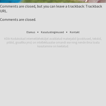
Comments are closed, but you can leave a trackback:
Trackback
URL
.
Comments are closed.
Elamus
Kasutustingimused
Kontakt
Kõik Kodukokad internetileheküljel avaldatud materjalid (postitused, tekstid,
pildid, graafika jms) on intellektuaalse omandi ese ning nende ilma loata
kasutamine on keelatud.