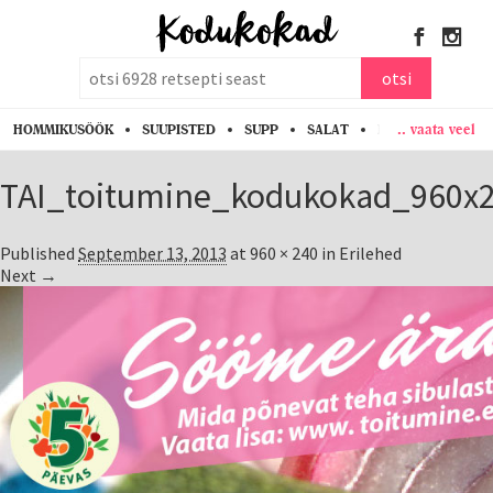
otsi
otsi
.. vaata veel
HOMMIKUSÖÖK
SUUPISTED
SUPP
SALAT
PASTA
KANA
TAI_toitumine_kodukokad_960x2
Published
September 13, 2013
at
960 × 240
in
Erilehed
Next →