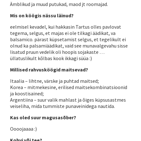
Ämblikud ja muud putukad, maod jt roomajad.
Mis on köögis nässu läinud?
eelmisel kevadel, kui hakkasin Tartus olles pavlovat
tegema, selgus, et majas ei ole tilkagi äädikat, va
balsamico. pärast küpsetamist selgus, et tegelikult ei
olnud ka palsamiäädikat, vaid see munavalgevahu sisse
lisatud pruun vedelik oli hoopis sojakaste …
üllatuslikult kõlbas kook ikkagi süüa :)
Millised rahvusköögid maitsevad?
Itaalia – lihtne, värske ja puhtad maitsed;
Korea – mitmekesine, erilised maitsekombinatsioonid
ja koostisained;
Argentiina – suur valik mahlast ja õiges küpsusastmes
veiseliha, mida tummiste punaveinidega nautida.
Kas oled suur magusasõber?
Oooojaaaa :)
Kohvi või tee?