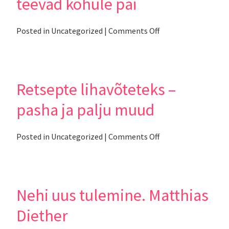
teevad kõhule pai
on
Posted in
Uncategorized
|
Comments Off
17
kevadist
salatit,
mis
teevad
Retsepte lihavõteteks –
kõhule
pai
pasha ja palju muud
on
Posted in
Uncategorized
|
Comments Off
Retsepte
lihavõteteks
–
pasha
ja
Nehi uus tulemine. Matthias
palju
muud
Diether