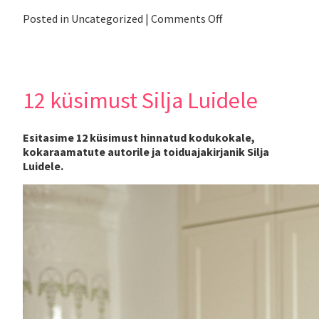
on
Posted in
Uncategorized
|
Comments Off
Nehi
uus
tulemine.
Matthias
Diether
12 küsimust Silja Luidele
Esitasime 12 küsimust hinnatud kodukokale,
kokaraamatute autorile ja toiduajakirjanik Silja
Luidele.