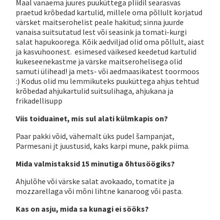
Maal vanaema juures puuküttega pliidil searasvas
praetud krõbedad kartulid, millele oma põllult korjatud
värsket maitserohelist peale hakitud; sinna juurde
vanaisa suitsutatud lest või seasink ja tomati-kurgi
salat hapukoorega. Kõik aedviljad olid oma põllult, aiast
ja kasvuhoonest. esimesed väikesed keedetud kartulid
kukeseenekastme ja värske maitserohelisega olid
samuti ülihead! ja mets- või aedmaasikatest toormoos
:) Kodus olid mu lemmikuteks puuküttega ahjus tehtud
krõbedad ahjukartulid suitsulihaga, ahjukana ja
frikadellisupp
Viis toiduainet, mis sul alati külmkapis on?
Paar pakki võid, vähemalt üks pudel šampanjat,
Parmesani jt juustusid, kaks karpi mune, pakk piima.
Mida valmistaksid 15 minutiga õhtusöögiks?
Ahjulõhe või värske salat avokaado, tomatite ja
mozzarellaga või mõni lihtne kanaroog või pasta.
Kas on asju, mida sa kunagi ei sööks?