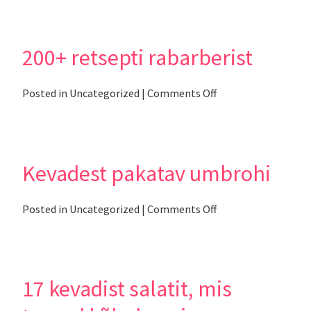
marjad!
200+ retsepti rabarberist
on
Posted in
Uncategorized
|
Comments Off
200+
retsepti
rabarberist
Kevadest pakatav umbrohi
on
Posted in
Uncategorized
|
Comments Off
Kevadest
pakatav
umbrohi
17 kevadist salatit, mis