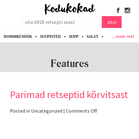
otsi
otsi
.. vaata veel
HOMMIKUSÖÖK
SUUPISTED
SUPP
SALAT
PASTA
KANA
Features
Parimad retseptid kõrvitsast
on
Posted in
Uncategorized
|
Comments Off
Parimad
retseptid
kõrvitsast