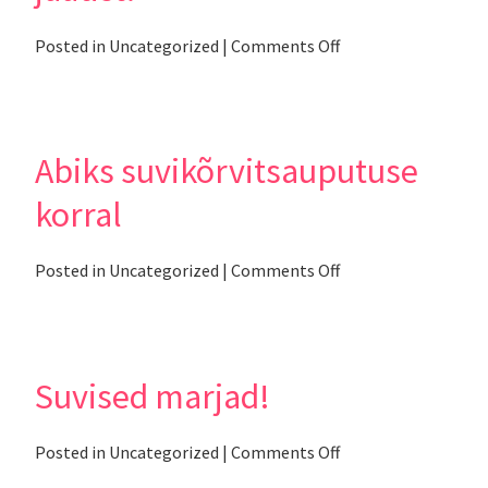
on
Posted in
Uncategorized
|
Comments Off
Valmista
ise
jahutavat
jäätist!
Abiks suvikõrvitsauputuse
korral
on
Posted in
Uncategorized
|
Comments Off
Abiks
suvikõrvitsauputuse
korral
Suvised marjad!
on
Posted in
Uncategorized
|
Comments Off
Suvised