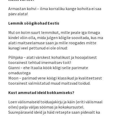
Armastan kohvi – ilma korraliku kange kohvita ei saa
päev alata!
Lemmik söögikohad Eestis
Mul on kolm suurt lemmikut, mille peale iga ilmaga
kindel võin olla, mida julgen kõigile soovitada, kus ma
alati maitseelamuse saan ja mille roogades mitte
kunagi veel pettunud ei ole olnud:
Põhjaka – alati värskest kohalikust ja hooajalisest
toorainest tehtud imemaitsev toit!
Gianni – ehe Itaalia köök kõigi selle parimate
omadustega
Moon – parimad vene köögi klassikud ja kvaliteetsest
toorainest valmistatud muud maitsvad toidud.
Kust ammutad ideid kokkamiseks?
Loen välismaiseid toiduajakirju ja käin (eriti välismaal
olles) palju väljas söömas ja kokakursustel.
Suurepäraseid ideid ja häid retsepte saan pidevalt ka