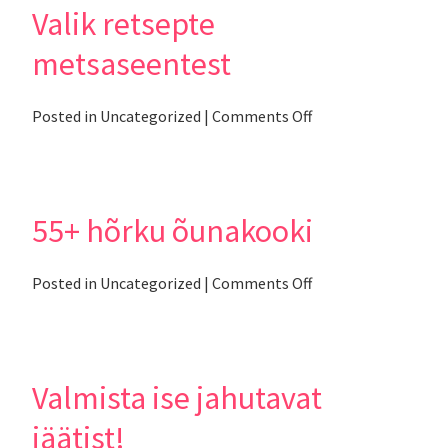
Valik retsepte
metsaseentest
on
Posted in
Uncategorized
|
Comments Off
Valik
retsepte
metsaseentest
55+ hõrku õunakooki
on
Posted in
Uncategorized
|
Comments Off
55+
hõrku
õunakooki
Valmista ise jahutavat
jäätist!