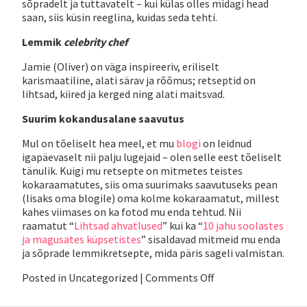
sõpradelt ja tuttavatelt – kui külas olles midagi head
saan, siis küsin reeglina, kuidas seda tehti.
Lemmik
celebrity chef
Jamie (Oliver) on väga inspireeriv, eriliselt
karismaatiline, alati särav ja rõõmus; retseptid on
lihtsad, kiired ja kerged ning alati maitsvad.
Suurim kokandusalane saavutus
Mul on tõeliselt hea meel, et mu
blogi
on leidnud
igapäevaselt nii palju lugejaid – olen selle eest tõeliselt
tänulik. Kuigi mu retsepte on mitmetes teistes
kokaraamatutes, siis oma suurimaks saavutuseks pean
(lisaks oma blogile) oma kolme kokaraamatut, millest
kahes viimases on ka fotod mu enda tehtud. Nii
raamatut “
Lihtsad ahvatlused
” kui ka “
10 jahu soolastes
ja magusates küpsetistes
” sisaldavad mitmeid mu enda
ja sõprade lemmikretsepte, mida päris sageli valmistan.
on
Posted in
Uncategorized
|
Comments Off
12
küsimust