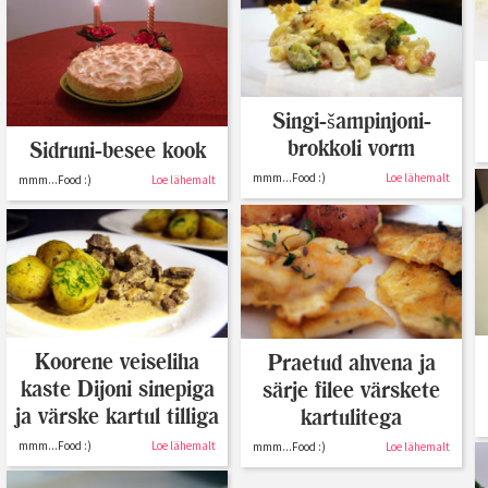
Singi-šampinjoni-
brokkoli vorm
Sidruni-besee kook
mmm...Food :)
Loe lähemalt
mmm...Food :)
Loe lähemalt
Koorene veiseliha
Praetud ahvena ja
kaste Dijoni sinepiga
särje filee värskete
ja värske kartul tilliga
kartulitega
mmm...Food :)
Loe lähemalt
mmm...Food :)
Loe lähemalt