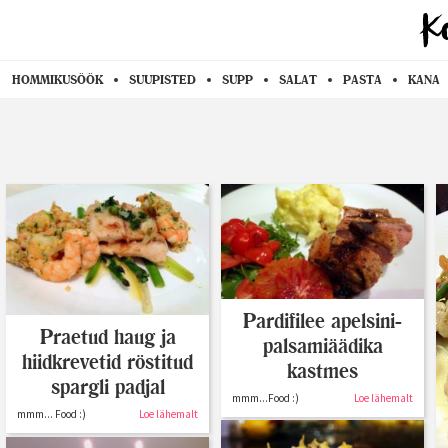
HOMMIKUSÖÖK
SUUPISTED
SUPP
SALAT
PASTA
KANA
Pardifilee apelsini-
Praetud haug ja
palsamiäädika
hiidkrevetid röstitud
kastmes
spargli padjal
mmm...Food :)
Loe lähemalt
mmm... Food :)
Loe lähemalt