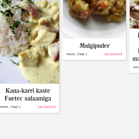
Mulgipuder
mmm...Food :)
Loe lähemalt
ma
mmm
Kana-karri kaste
Fuetec salaamiga
mmm...Food :)
Loe lähemalt