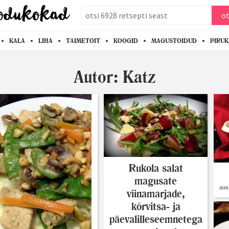
otsi
ot
KALA
LIHA
TAIMETOIT
KOOGID
MAGUSTOIDUD
PIRU
Autor:
Katz
Rukola salat
magusate
mmm
viinamarjade,
kõrvitsa- ja
päevalilleseemnetega