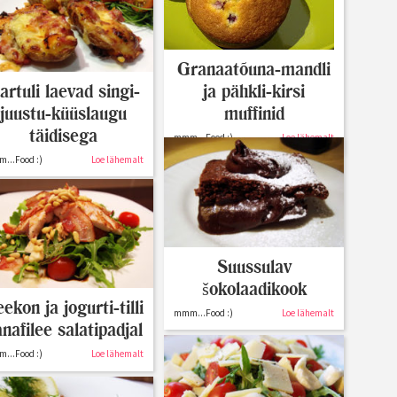
Granaatõuna-mandli
artuli laevad singi-
ja pähkli-kirsi
juustu-küüslaugu
muffinid
täidisega
mmm...Food :)
Loe lähemalt
...Food :)
Loe lähemalt
Suussulav
šokolaadikook
ekon ja jogurti-tilli
mmm...Food :)
Loe lähemalt
nafilee salatipadjal
...Food :)
Loe lähemalt