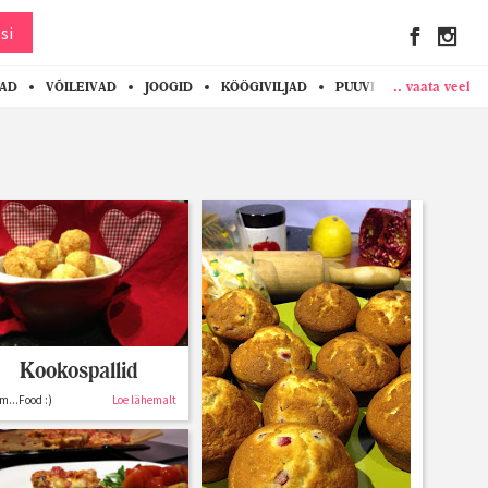
si
.. vaata veel
KAD
VÕILEIVAD
JOOGID
KÖÖGIVILJAD
PUUVILJAD
MARJAD
Kookospallid
...Food :)
Loe lähemalt