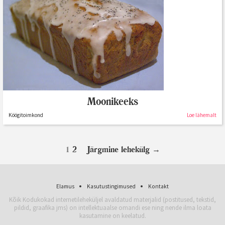
Moonikeeks
Köögitoimkond
Loe lähemalt
1
2
Järgmine lehekülg
→
Elamus
Kasutustingimused
Kontakt
Kõik Kodukokad internetileheküljel avaldatud materjalid (postitused, tekstid,
pildid, graafika jms) on intellektuaalse omandi ese ning nende ilma loata
kasutamine on keelatud.