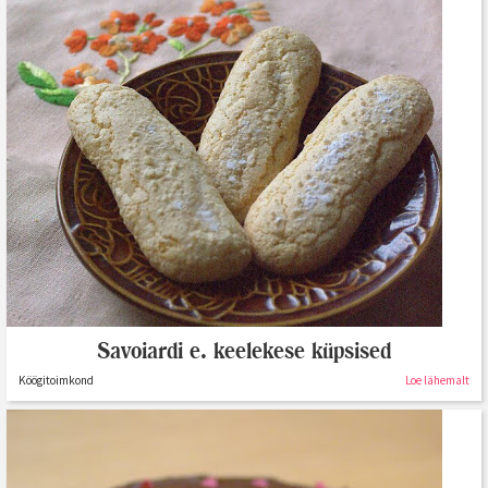
Savoiardi e. keelekese küpsised
Köögitoimkond
Loe lähemalt