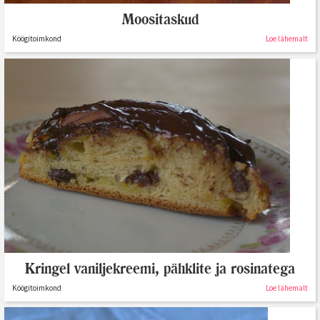
Moositaskud
Köögitoimkond
Loe lähemalt
Kringel vaniljekreemi, pähklite ja rosinatega
Köögitoimkond
Loe lähemalt