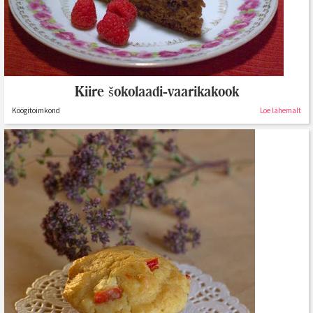
Kiire šokolaadi-vaarikakook
Köögitoimkond
Loe lähemalt