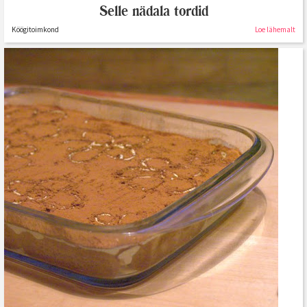
Selle nädala tordid
Köögitoimkond
Loe lähemalt