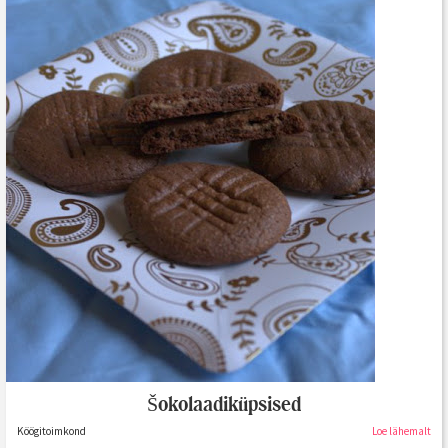
Šokolaadiküpsised
Köögitoimkond
Loe lähemalt