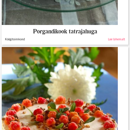
Porgandikook tatrajahuga
Köögitoimkond
Loe lähemalt