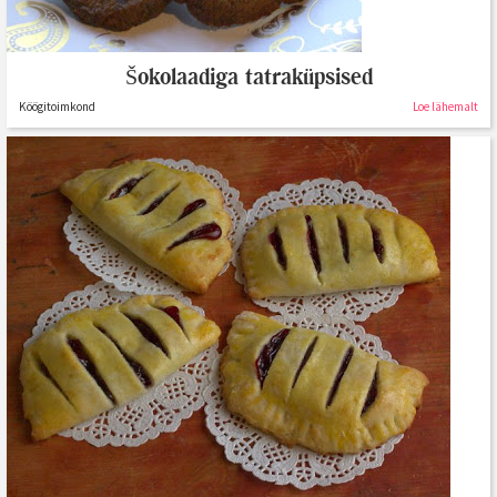
Šokolaadiga tatraküpsised
Köögitoimkond
Loe lähemalt