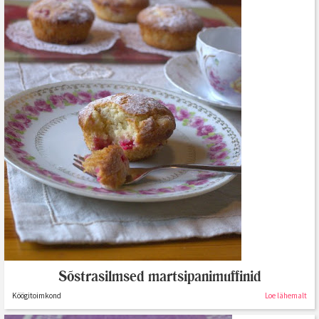
Sõstrasilmsed martsipanimuffinid
Köögitoimkond
Loe lähemalt