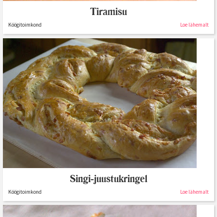
Tiramisu
Köögitoimkond
Loe lähemalt
Singi-juustukringel
Köögitoimkond
Loe lähemalt