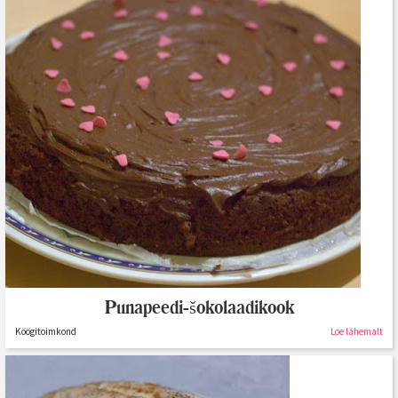
Punapeedi-šokolaadikook
Köögitoimkond
Loe lähemalt