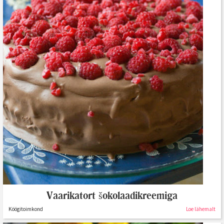
Vaarikatort šokolaadikreemiga
Köögitoimkond
Loe lähemalt