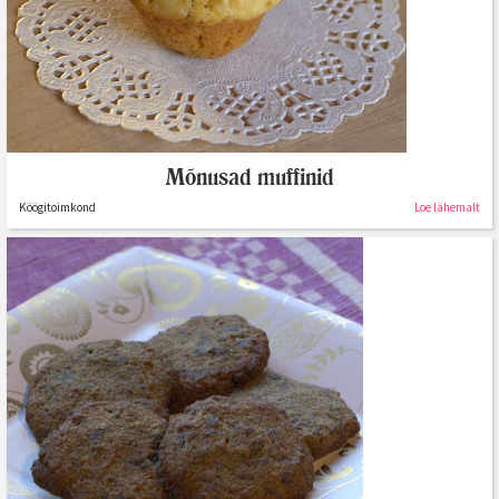
Mõnusad muffinid
Köögitoimkond
Loe lähemalt