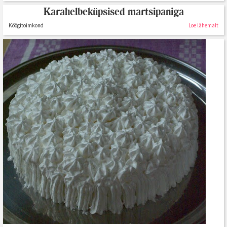
Karahelbeküpsised martsipaniga
Köögitoimkond
Loe lähemalt