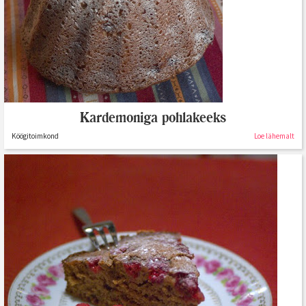
Kardemoniga pohlakeeks
Köögitoimkond
Loe lähemalt