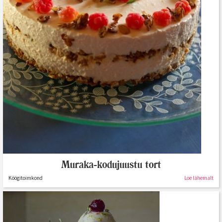
Muraka-kodujuustu tort
Köögitoimkond
Loe lähemalt