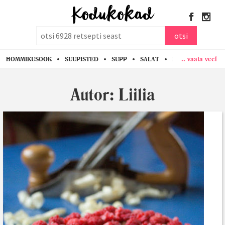
otsi
otsi
.. vaata veel
HOMMIKUSÖÖK
SUUPISTED
SUPP
SALAT
PASTA
KANA
Autor:
Liilia