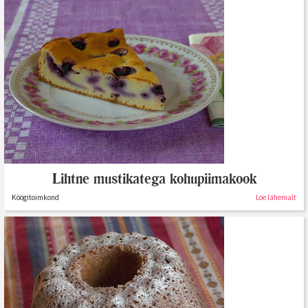
Lihtne mustikatega kohupiimakook
Köögitoimkond
Loe lähemalt