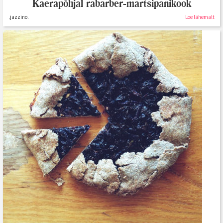
Kaerapõhjal rabarber-martsipanikook
.jazzino.
Loe lähemalt