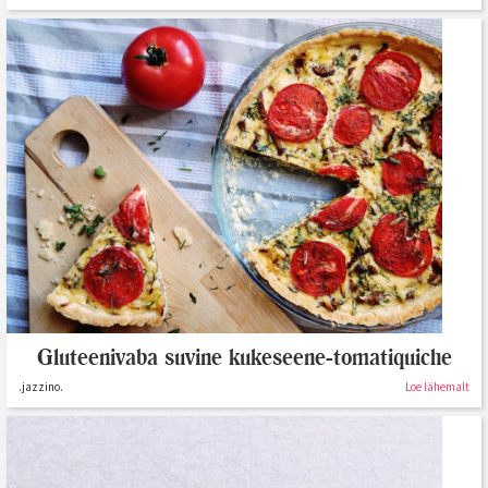
Gluteenivaba suvine kukeseene-tomatiquiche
.jazzino.
Loe lähemalt