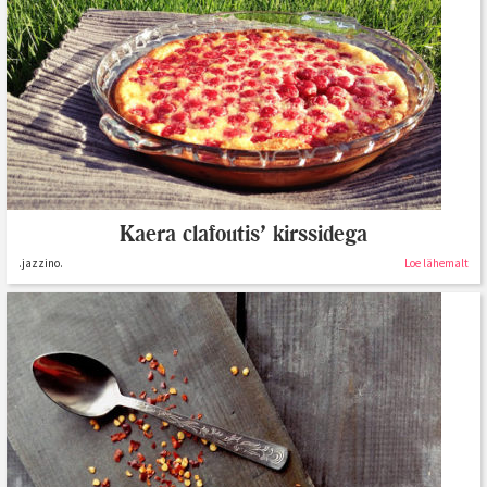
Kaera clafoutis’ kirssidega
.jazzino.
Loe lähemalt