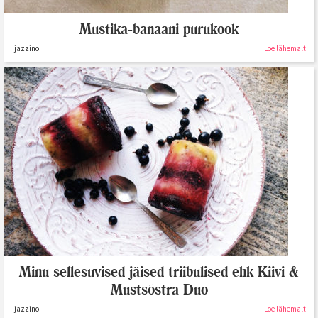
Mustika-banaani purukook
.jazzino.
Loe lähemalt
Minu sellesuvised jäised triibulised ehk Kiivi &
Mustsõstra Duo
.jazzino.
Loe lähemalt