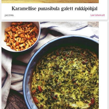
Karamellise punasibula galett rukkipõhjal
.jazzino.
Loe lähemalt