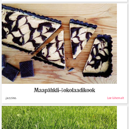
Maapähkli-šokolaadikook
.jazzino.
Loe lähemalt