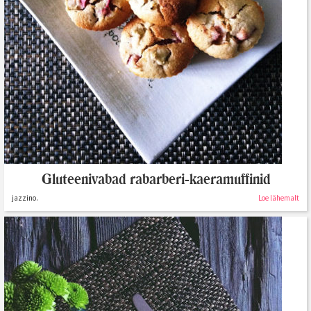
Gluteenivabad rabarberi-kaeramuffinid
jazzino.
Loe lähemalt