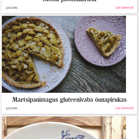
.jazzino.
Loe lähemalt
Martsipanimagus gluteenivaba õunapirukas
.jazzino.
Loe lähemalt