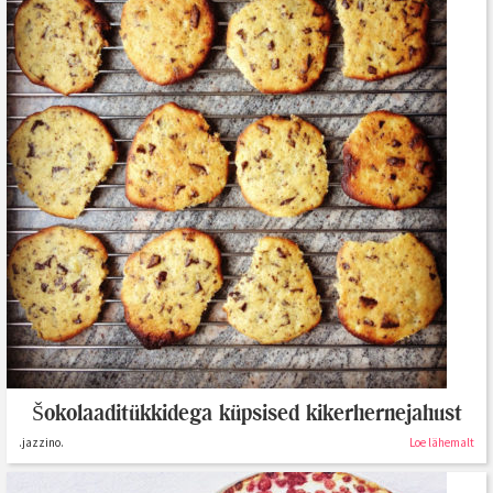
Šokolaaditükkidega küpsised kikerhernejahust
.jazzino.
Loe lähemalt