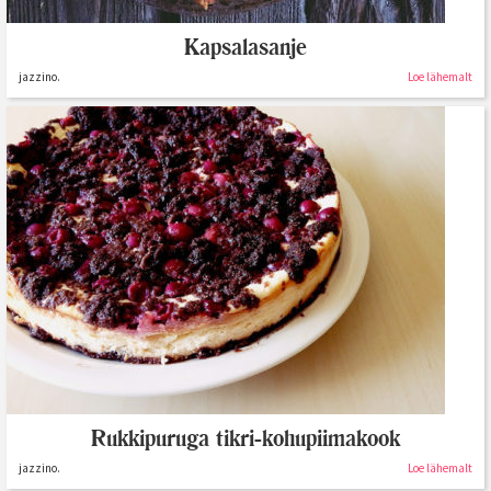
Kapsalasanje
jazzino.
Loe lähemalt
Rukkipuruga tikri-kohupiimakook
jazzino.
Loe lähemalt