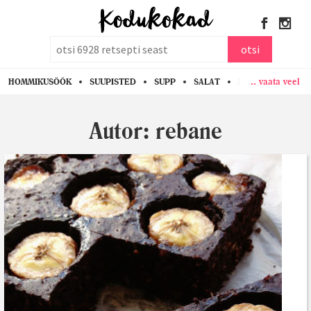
otsi
otsi
.. vaata veel
HOMMIKUSÖÖK
SUUPISTED
SUPP
SALAT
PASTA
KANA
Autor:
rebane