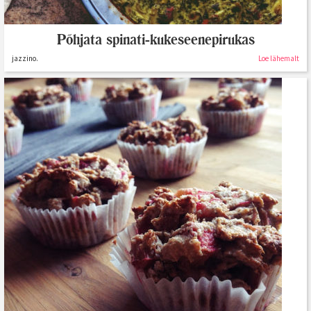
Põhjata spinati-kukeseenepirukas
jazzino.
Loe lähemalt