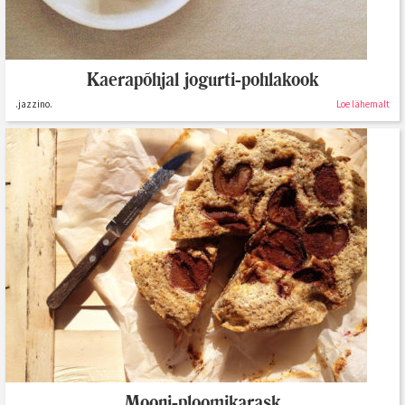
Kaerapõhjal jogurti-pohlakook
.jazzino.
Loe lähemalt
Mooni-ploomikarask