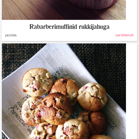
Rabarberimuffinid rukkijahuga
jazzino.
Loe lähemalt