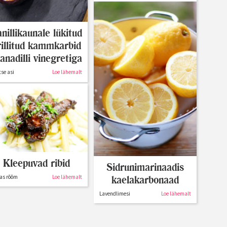
nillikaunale lükitud
rillitud kammkarbid
anadilli vinegretiga
se asi
Loe lähemalt
Kleepuvad ribid
Sidrunimarinaadis
kaelakarbonaad
as rõõm
Loe lähemalt
Lavendlimesi
Loe lähemalt