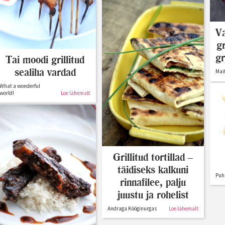
Va
g
gr
Tai moodi grillitud
sealiha vardad
Mait
What a wonderful
world!
Loe lähemalt
Grillitud tortillad –
täidiseks kalkuni
Puh
rinnafilee, palju
juustu ja rohelist
Andraga Kööginurgas
Loe lähemalt