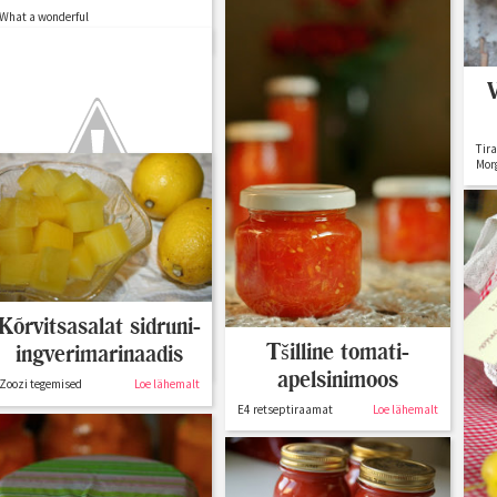
What a wonderful
world!
Loe lähemalt
Tir
Mor
Mündikaste-
maailmaklassika
Kõrvitsasalat sidruni-
purki
Tšilline tomati-
ingverimarinaadis
Minu sahver
Loe lähemalt
apelsinimoos
Zoozi tegemised
Loe lähemalt
E4 retseptiraamat
Loe lähemalt