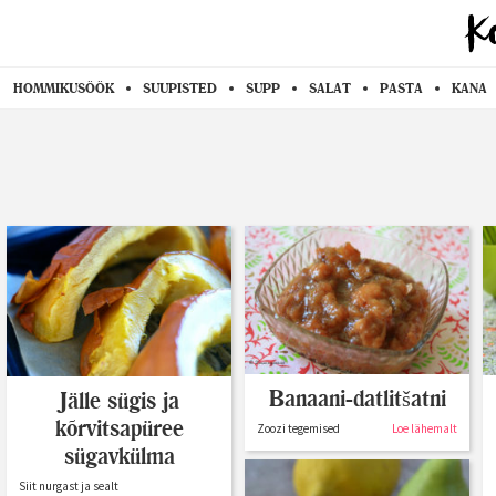
HOMMIKUSÖÖK
SUUPISTED
SUPP
SALAT
PASTA
KANA
Banaani-datlitšatni
Jälle sügis ja
kõrvitsapüree
Zoozi tegemised
Loe lähemalt
sügavkülma
Siit nurgast ja sealt