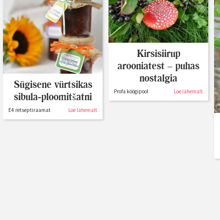
Kirsisiirup
arooniatest – puhas
nostalgia
Sügisene vürtsikas
Profa köögipool
Loe lähemalt
sibula-ploomitšatni
E4 retseptiraamat
Loe lähemalt