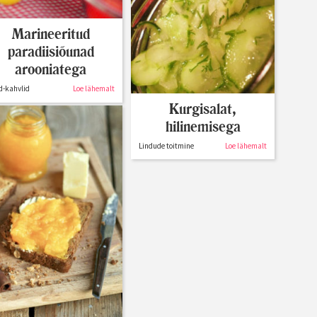
Marineeritud
paradiisiõunad
arooniatega
d-kahvlid
Loe lähemalt
Kurgisalat,
hilinemisega
Lindude toitmine
Loe lähemalt