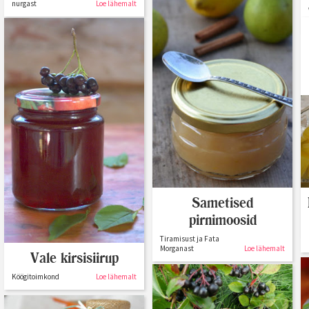
nurgast
Loe lähemalt
Sametised
pirnimoosid
Tiramisust ja Fata
Morganast
Loe lähemalt
Vale kirsisiirup
Köögitoimkond
Loe lähemalt