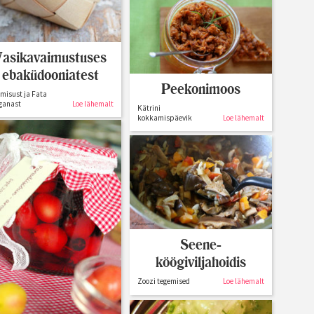
Vasikavaimustuses
ebaküdooniatest
Peekonimoos
amisust ja Fata
ganast
Loe lähemalt
Kätrini
kokkamispäevik
Loe lähemalt
Seene-
köögiviljahoidis
Zoozi tegemised
Loe lähemalt