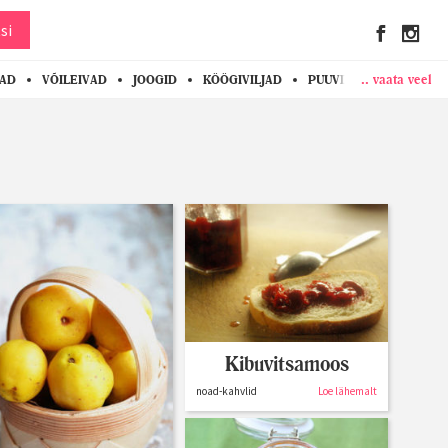
si
.. vaata veel
KAD
VÕILEIVAD
JOOGID
KÖÖGIVILJAD
PUUVILJAD
MARJAD
Kibuvitsamoos
noad-kahvlid
Loe lähemalt