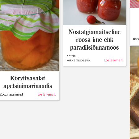
Nostalgiamaitseline
roosa ime ehk
noa
paradiisiõunamoos
Kätrini
kokkamispäevik
Loe lähemalt
Kõrvitsasalat
apelsinimarinaadis
Zoozi tegemised
Loe lähemalt