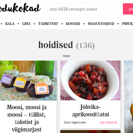
otsi
ot
KALA
LIHA
TAIMETOIT
KOOGID
MAGUSTOIDUD
PIRU
hoidised
(136)
moos
Jõhvika-
Moosi, moosi ja
aprikoositšatni
moosi – tšillist,
šalotist ja
Zoozi tegemised
Loe lähemalt
viigimarjast