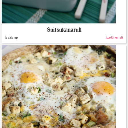
Suitsukanarull
laualamp
Loe lähemalt