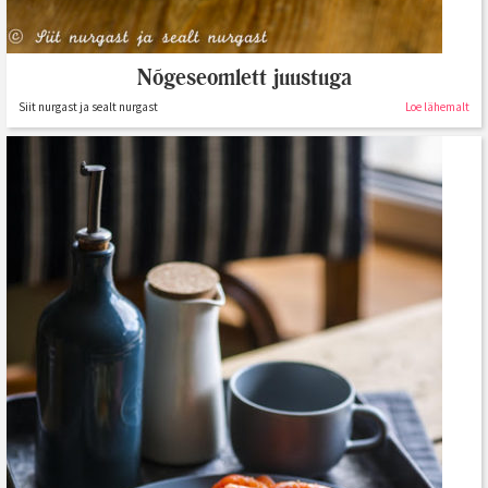
Nõgeseomlett juustuga
Siit nurgast ja sealt nurgast
Loe lähemalt