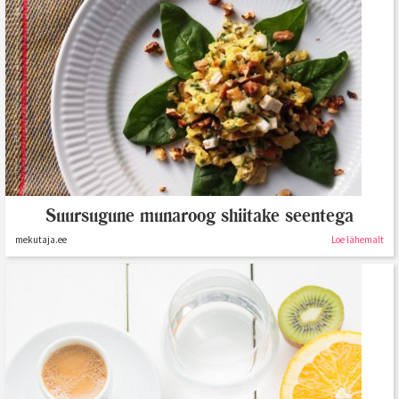
Suursugune munaroog shiitake seentega
mekutaja.ee
Loe lähemalt