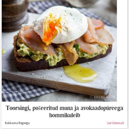
Toorsingi, pošeeritud muna ja avokaadopüreega
hommikuleib
Kokkama Ragnega
Loe lähemalt