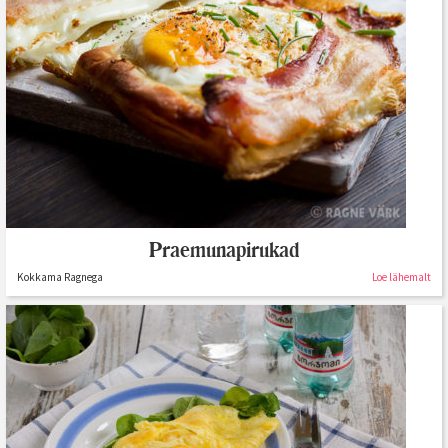
Praemunapirukad
Kokkama Ragnega
Loe lähemalt