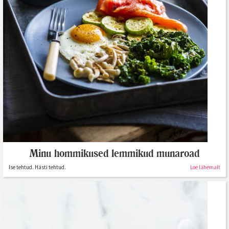
Minu hommikused lemmikud munaroad
Ise tehtud. Hästi tehtud.
Loe lähemalt