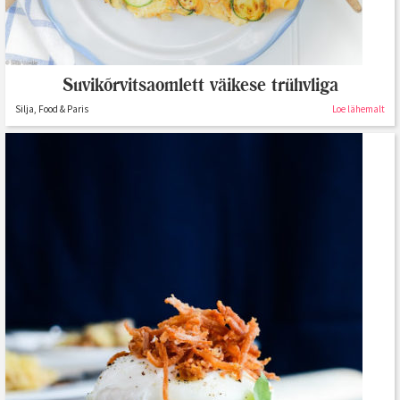
Suvikõrvitsaomlett väikese trühvliga
Silja, Food & Paris
Loe lähemalt