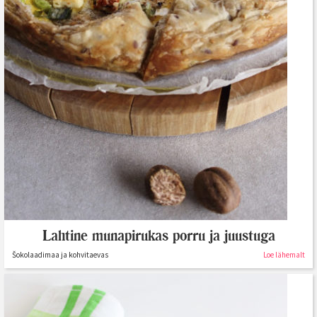
Lahtine munapirukas porru ja juustuga
Šokolaadimaa ja kohvitaevas
Loe lähemalt