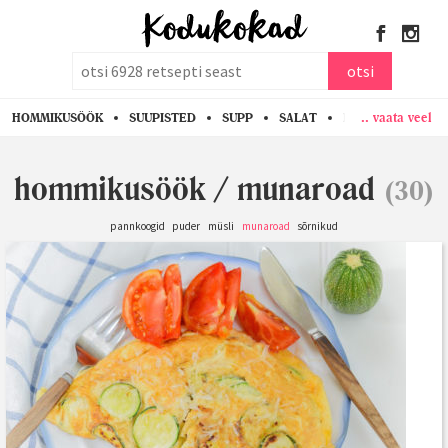
otsi
otsi
.. vaata veel
HOMMIKUSÖÖK
SUUPISTED
SUPP
SALAT
PASTA
KANA
hommikusöök
/
munaroad
(30)
pannkoogid
puder
müsli
munaroad
sõrnikud