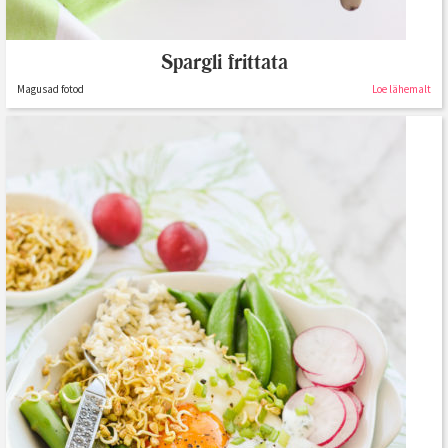
Spargli frittata
Magusad fotod
Loe lähemalt