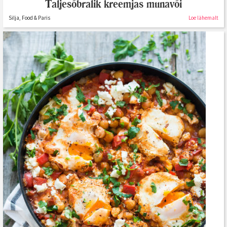
Taljesõbralik kreemjas munavõi
Silja, Food & Paris
Loe lähemalt