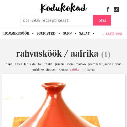
otsi
otsi
.. vaata veel
HOMMIKUSÖÖK
SUUPISTED
SUPP
SALAT
PASTA
KANA
rahvusköök
/
aafrika
(1)
hiina
aasia
lähis-ida
tai
itaalia
gruusia
india
maroko
prantsuse
jaapan
vene
mehhiko
vietnam
kreeka
aafrika
iiri
korea