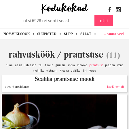
otsi
otsi
.. vaata veel
HOMMIKUSÖÖK
SUUPISTED
SUPP
SALAT
PASTA
KANA
rahvusköök
/
prantsuse
(11)
hiina
aasia
lähis-ida
tai
itaalia
gruusia
india
maroko
prantsuse
jaapan
vene
mehhiko
vietnam
kreeka
aafrika
iiri
korea
Sealiha prantsuse moodi
davahtaresidence
Loe lähemalt