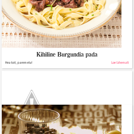
Kihiline Burgundia pada
Hea toit, parem elu!
Loe lähemalt