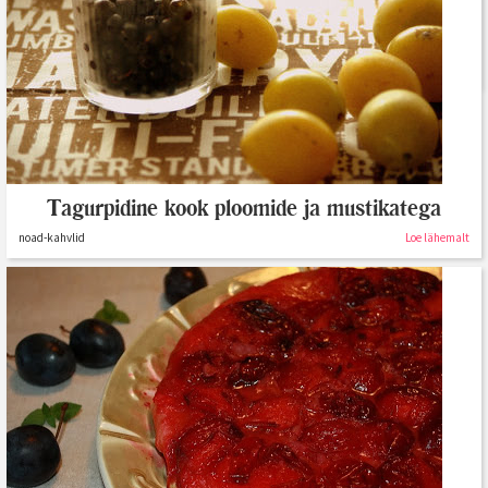
Normandia õunakook ehk Tarte aux Pommes à
la Normande
Minu sahver
Loe lähemalt
Tagurpidine kook ploomide ja mustikatega
noad-kahvlid
Loe lähemalt