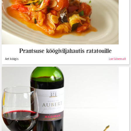
Prantsuse köögiviljahautis ratatouille
Aet köögis
Loe lähemalt