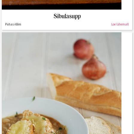
Sibulasupp
Puhas rõõm
Loe lähemalt