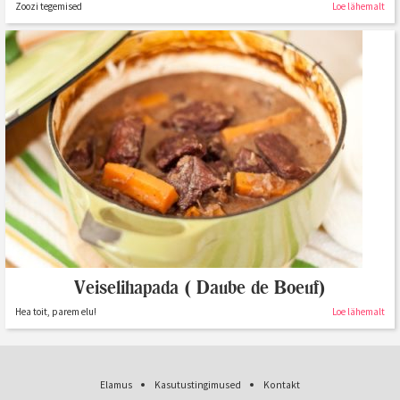
Zoozi tegemised
Loe lähemalt
Veiselihapada ( Daube de Boeuf)
Hea toit, parem elu!
Loe lähemalt
Elamus
Kasutustingimused
Kontakt