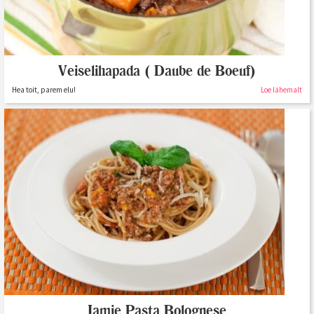
Veiselihapada ( Daube de Boeuf)
Hea toit, parem elu!
Loe lähemalt
Jamie Pasta Bolognese