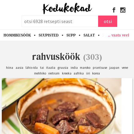
otsi
otsi
.. vaata veel
HOMMIKUSÖÖK
SUUPISTED
SUPP
SALAT
PASTA
KANA
rahvusköök
(303)
hiina
aasia
lähis-ida
tai
itaalia
gruusia
india
maroko
prantsuse
jaapan
vene
mehhiko
vietnam
kreeka
aafrika
iiri
korea