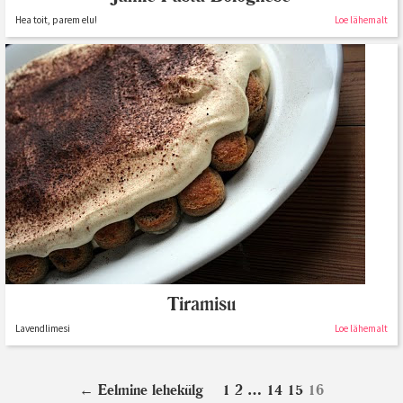
Hea toit, parem elu!
Loe lähemalt
Tiramisu
Lavendlimesi
Loe lähemalt
←
Eelmine lehekülg
1
2
…
14
15
16