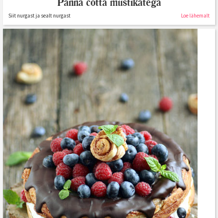
Panna cotta mustikatega
Siit nurgast ja sealt nurgast
Loe lähemalt