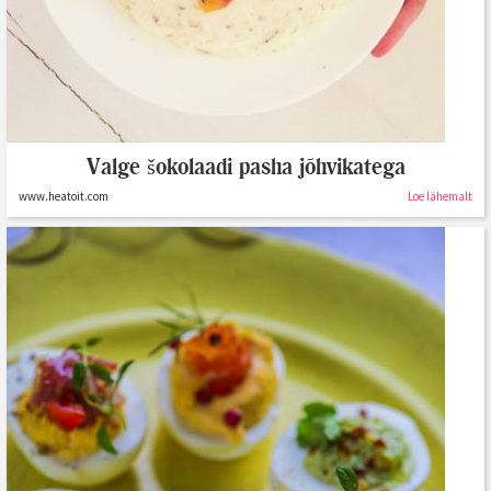
Valge šokolaadi pasha jõhvikatega
www.heatoit.com
Loe lähemalt