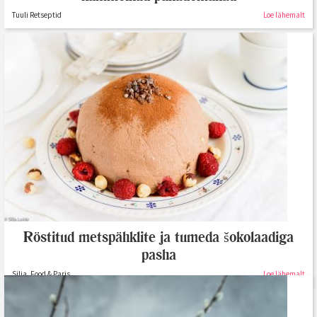
Tuuli Retseptid
Loe lähemalt
Röstitud metspähklite ja tumeda šokolaadiga
pasha
Silja, Food & Paris
Loe lähemalt