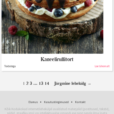
Kaneelirullitort
Toidutegu
Loe lähemalt
1
2
3
…
13
14
Järgmine lehekülg
→
Elamus
Kasutustingimused
Kontakt
Kõik Kodukokad internetileheküljel avaldatud materjalid (postitused, tekstid,
pildid, graafika jms) on intellektuaalse omandi ese ning nende ilma loata