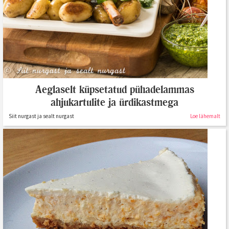
Aeglaselt küpsetatud pühadelammas
ahjukartulite ja ürdikastmega
Siit nurgast ja sealt nurgast
Loe lähemalt