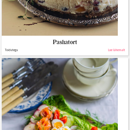
Pashatort
Toidutegu
Loe lähemalt