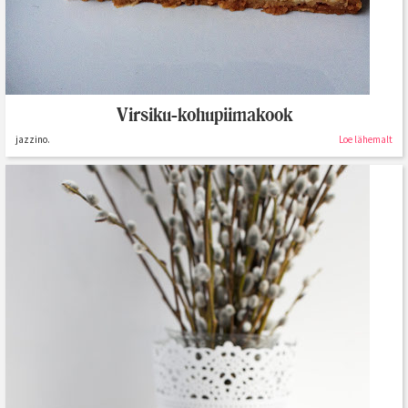
Virsiku-kohupiimakook
jazzino.
Loe lähemalt