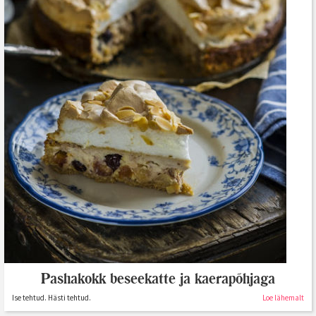
Pashakokk beseekatte ja kaerapõhjaga
Ise tehtud. Hästi tehtud.
Loe lähemalt