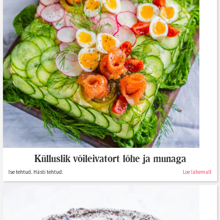
Külluslik võileivatort lõhe ja munaga
Ise tehtud. Hästi tehtud.
Loe lähemalt