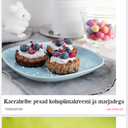
Kaerahelbe pesad kohupiimakreemi ja marjadega
TOIDUJUTUD
Loe lähemalt