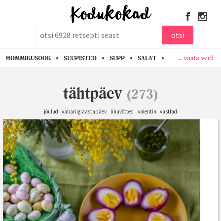
otsi
otsi
.. vaata veel
HOMMIKUSÖÖK
SUUPISTED
SUPP
SALAT
PASTA
KANA
tähtpäev
(273)
jõulud
vabariigiaastapäev
lihavõtted
valentin
vastlad