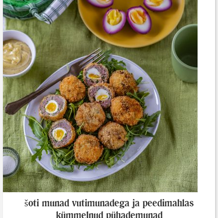
šoti munad vutimunadega ja peedimahlas
kümmelnud pühademunad