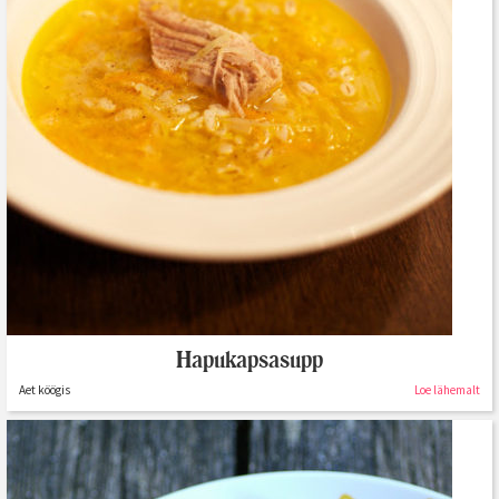
Hapukapsasupp
Aet köögis
Loe lähemalt