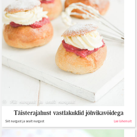
Täisterajahust vastlakuklid jõhvikavõidega
Siit nurgast ja sealt nurgast
Loe lähemalt