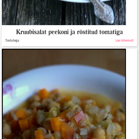
Kruubisalat peekoni ja röstitud tomatiga
Toidutegu
Loe lähemalt