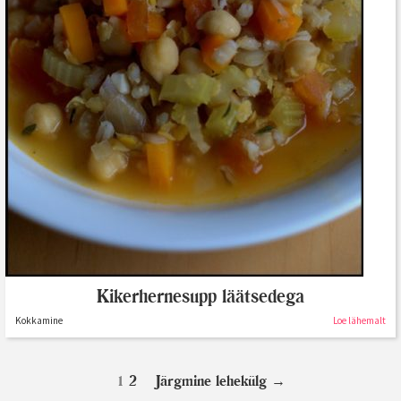
Kikerhernesupp läätsedega
Kokkamine
Loe lähemalt
1
2
Järgmine lehekülg
→