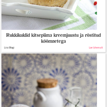
Rukkikuklid kitsepiima kreemjuustu ja röstitud
köömnetega
Liisi Blogi
Loe lähemalt