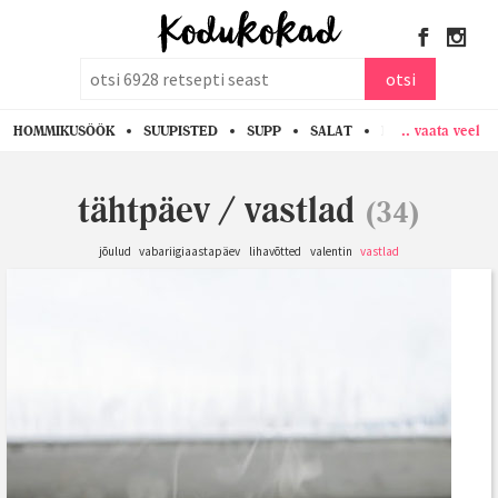
otsi
otsi
.. vaata veel
HOMMIKUSÖÖK
SUUPISTED
SUPP
SALAT
PASTA
KANA
tähtpäev
/
vastlad
(34)
jõulud
vabariigiaastapäev
lihavõtted
valentin
vastlad