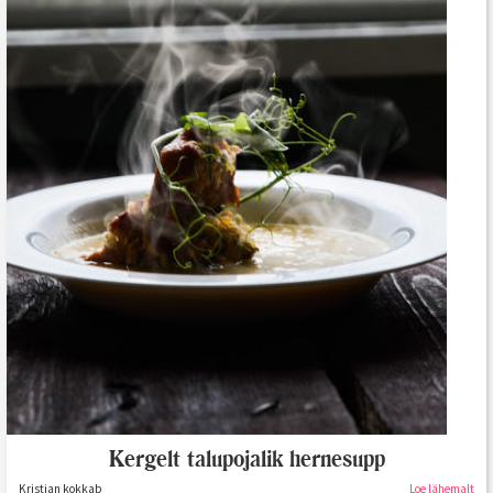
Kergelt talupojalik hernesupp
Kristian kokkab
Loe lähemalt