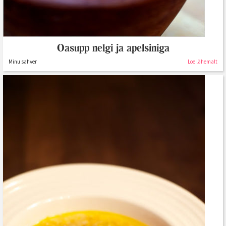
Oasupp nelgi ja apelsiniga
Minu sahver
Loe lähemalt