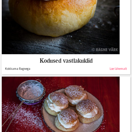
Kodused vastlakuklid
Kokkama Ragnega
Loe lähemalt