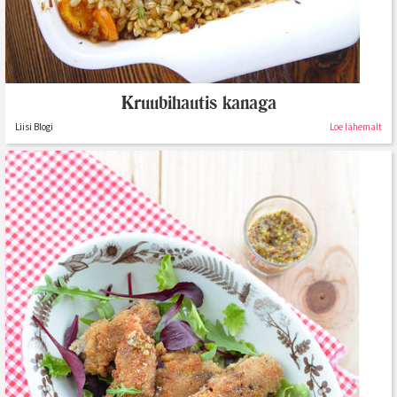
Kruubihautis kanaga
Liisi Blogi
Loe lähemalt