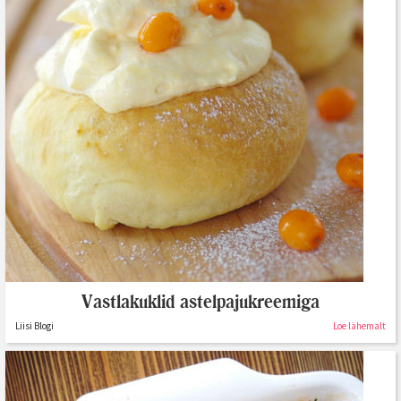
Vastlakuklid astelpajukreemiga
Liisi Blogi
Loe lähemalt