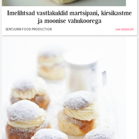
Imelihtsad vastlakuklid martsipani, kirsikastme
ja moonise vahukoorega
SENTJURIN FOOD PRODUCTION
Loe lähemalt