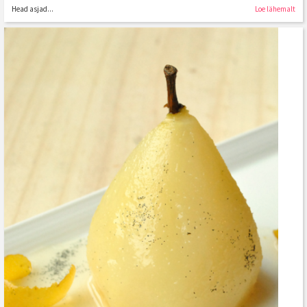
Head asjad...
Loe lähemalt