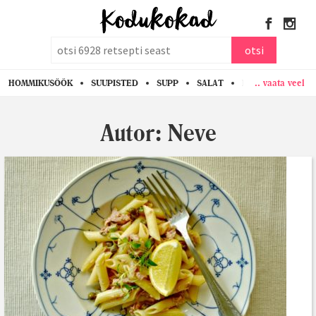
otsi
otsi
.. vaata veel
HOMMIKUSÖÖK
SUUPISTED
SUPP
SALAT
PASTA
KANA
Autor:
Neve