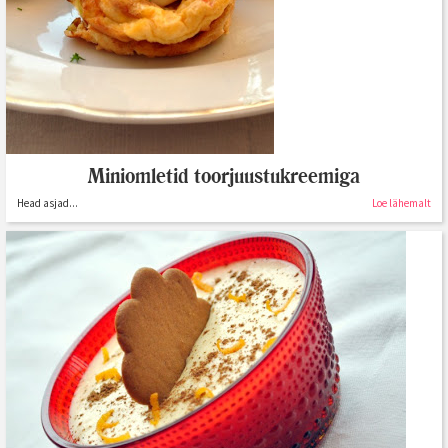
Miniomletid toorjuustukreemiga
Head asjad...
Loe lähemalt