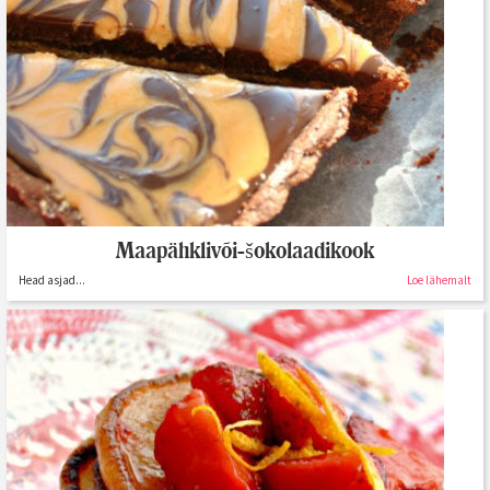
Maapähklivõi-šokolaadikook
Head asjad...
Loe lähemalt