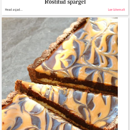
Röstitud spargel
Head asjad...
Loe lähemalt