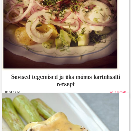
Suvised tegemised ja üks mõnus kartulisalti
retsept
Head asjad...
Loe lähemalt