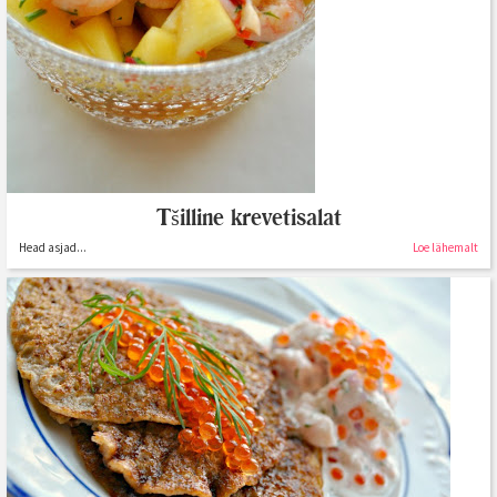
Tšilline krevetisalat
Head asjad...
Loe lähemalt