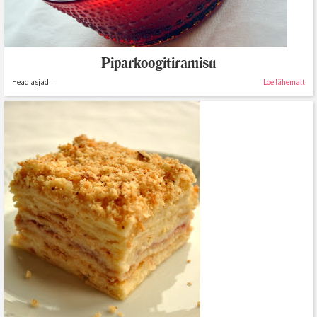
Piparkoogitiramisu
Head asjad...
Loe lähemalt