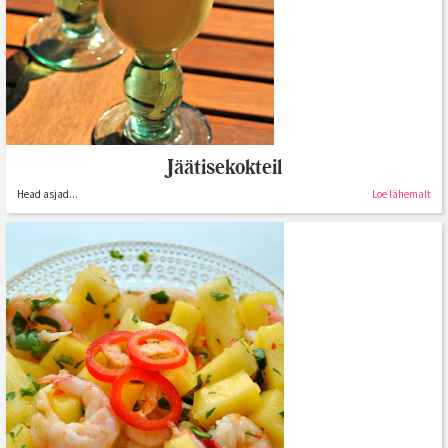
Jäätisekokteil
Head asjad...
Loe lähemalt