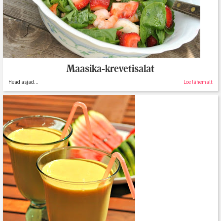
Maasika-krevetisalat
Head asjad...
Loe lähemalt