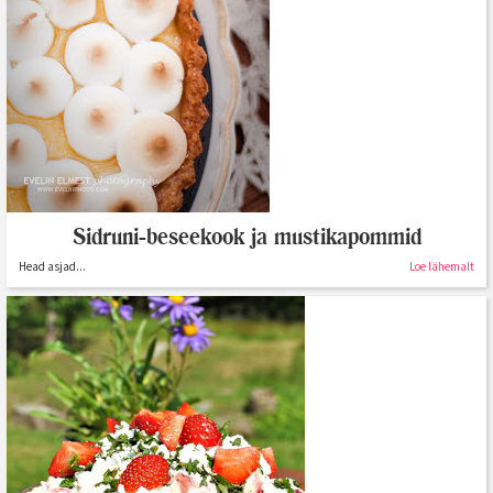
Sidruni-beseekook ja mustikapommid
Head asjad...
Loe lähemalt