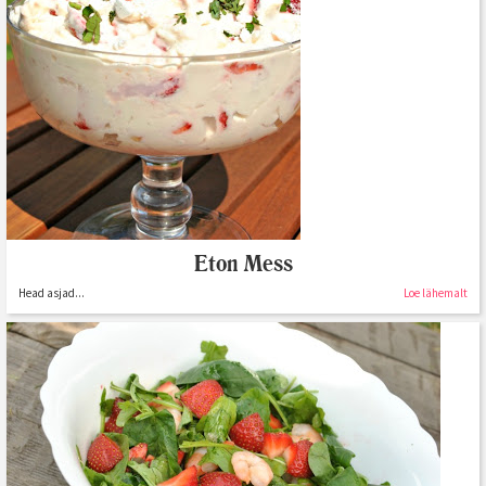
Eton Mess
Head asjad...
Loe lähemalt