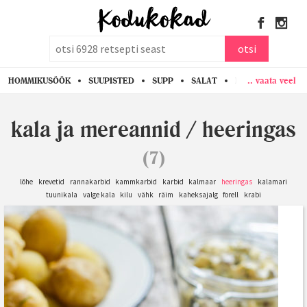
otsi
otsi
.. vaata veel
HOMMIKUSÖÖK
SUUPISTED
SUPP
SALAT
PASTA
KANA
kala ja mereannid
/
heeringas
(7)
lõhe
krevetid
rannakarbid
kammkarbid
karbid
kalmaar
heeringas
kalamari
tuunikala
valge kala
kilu
vähk
räim
kaheksajalg
forell
krabi