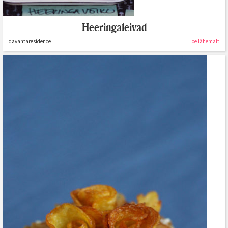
Heeringaleivad
davahtaresidence
Loe lähemalt