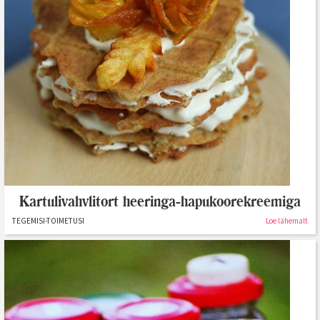
Kartulivahvlitort heeringa-hapukoorekreemiga
TEGEMISI-TOIMETUSI
Loe lähemalt