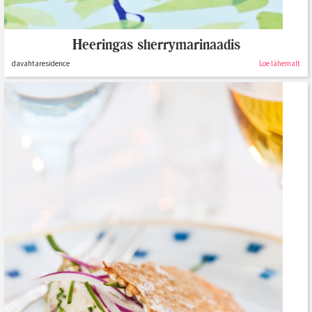
Heeringas sherrymarinaadis
davahtaresidence
Loe lähemalt