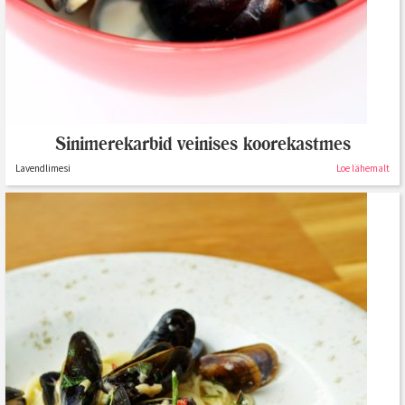
Sinimerekarbid veinises koorekastmes
Lavendlimesi
Loe lähemalt