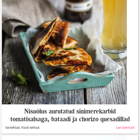
Nisuõlus aurutatud sinimerekarbid
tomatisalsaga, bataadi ja chorizo quesadillad
Ise tehtud. Hästi tehtud.
Loe lähemalt