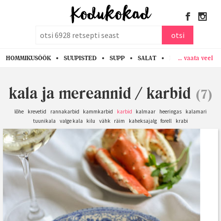
otsi
otsi
.. vaata veel
HOMMIKUSÖÖK
SUUPISTED
SUPP
SALAT
PASTA
KANA
kala ja mereannid
/
karbid
(7)
lõhe
krevetid
rannakarbid
kammkarbid
karbid
kalmaar
heeringas
kalamari
tuunikala
valge kala
kilu
vähk
räim
kaheksajalg
forell
krabi