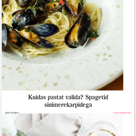
Kuidas pastat valida? Spagetid
sinimerekarpidega
Aet köögis
Loe lähemalt